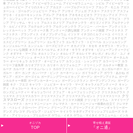
車
アイスラベンダー
アイビーゼラニューム
アイビーゼラニューム・シビル
アイビーゼラ・シ
ュガーベイビー
アイリのスキップ
アカエナ・パープルグースリーフ
アカシア・モニカ
アガス
ターシェ・ゴールデンジュビリー
アキレア
アジサイ
アジュガ
アスター
アステリア
アスフォ
デリネ・イエローキャンドル
アズレア
アネモネ
アネモネとビオラ
アフリカンアイズ
アベリ
ア・コンフェッティー
アマランサス
アヤリッチバイカラーパープル
アラビス
アラビス・グラ
シア
アリッサム・サミット
アルストロメリア
アルテナンテラ・ポリゴノイデス
アルテナンテ
ラ・ルビノイデス
アルテルナンテラ
アルテンナンテラ
アンソニー・パーカー
アンティリス・
レッドカーペット
アンティーク系
アンティーク調な雑貨
アンティーク雑貨
アークトチス
ア
ークトチス・グランディス
イオノプシディウム
イソトマ
イチゴのミルフィーユ
イベリス
イ
ングリッシュデージー
インテリアグリーン
ウォールデコレーション
ウンシニア
エキナセア
エスピノグリーン
エムグリーン
エレモフィラ
エレモフィラ・トビーベル
エンジェルリング
エンジェルレース
エンジェル・ローズピコティー
オカメヅタ・キセキ
オキザリス・サンラッ
ク
オシャレな雑貨
オステオスペルマム
オステオ・キララ
オダマキ・ビジューアンティークピ
ンク
オダマキ・マーブル
オルトシフォン
オルレイア
オルレイヤ
オレガノ
オレガノ・ユノ
オ
ージースノーブッシュ
オーストラリアンプランツ
オーストラリアンローズマリー
オータムカ
ラー
オーリキュラ
カラテア・オービフォリア
カランコエ・シャンデリア
カラーリーフ
カラ
ーリーフ金魚草
カリオプテリス
カリオペ
カリフォルニア・ドリーミング
カルチャー教室
カ
ルーナ
カルーナ・オータムパレット
カロケファリス・シルバーブッシュ
カンガルーポー
カン
ガルー・ポー
カンナ
カンパーナ・ピンク
カーネーション
ガイラルディア
ガウラ・あかね
ガ
ザニア・ガズー
ガーゴイル
ガーデニングワールドカップ
ガーデン
ガーデンアイテム
ガーデ
ンカルチャー幸田
ガーデンカーネーション
ガーデンシクラメン
ガーデンデンファレ
ガーデン
雑貨
キク・フエゴ
キャツラ・ジュピター
キャツラ・マーズ
キャラメルアンティーク
キャン
ディ・チョコレート
キャンドルケイトウ
キンギョソウ・スカンピードラゴン
キンセンカ・ブ
ロンズビューティー
ギョリュウバイ
クフェア・キューフェリックピンク
クリスタルグラス
ク
クリ
リスマス
クリスマスカラー
クリスマスフェア
クリスマスプレゼント
クリスマスリース
スマスローズ
クリスマスローズ・ニゲル
クリスマス雑貨
クリソセファラム・スマイリープ
ー
クレマチス・カートマニージョー
クレマチス・カートマニージョー枝垂れ仕立て
クレマチ
ス・ペトレイ
クローバー
グリーン
グリーンアイス
グリーンアイズ
グリーンギャラリーガー
デンズ
グレコマ
グレビレア・ジュビリー
ケイトウ
ケネディアイリッシュプリムローズ
ケネ
ディ・アイリッシュ・プリムローズ
ゲウム・イオス
ゲウム・マイタイ
ゲラニューム・インカ
ヌム
ゲラニューム・ターニャレンダル
ゲラニューム・ビルウォーリス
ゲラニューム・マック
オニヅカ
寄せ植え通販
スフライ
コスモス・アンティーク
コスモス・イエローキャンパス
コットンキャンディ
コニフ
TOP
『オニ通』
ァー
コピア
コプロスマ
コプロスマ・イブニンググロー
コプロスマ・レインボーサプライズ
コルジリネ
コレオプシス
コロキア
コロニラ・バリエガータ
コンロンカ
コーヒーオベーショ