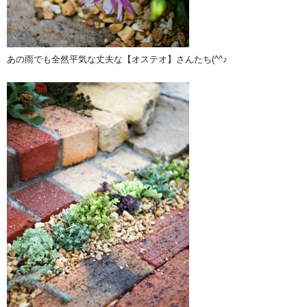
あの雨でも全然平気な丈夫な【オステオ】さんたち(^^♪