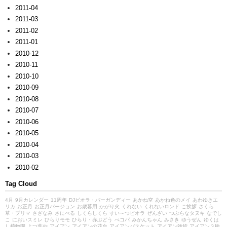
2011-04
2011-03
2011-02
2011-01
2010-12
2010-11
2010-10
2010-09
2010-08
2010-07
2010-06
2010-05
2010-04
2010-03
2010-02
Tag Cloud
4月
9月カレンダー
11周年
DJビオラ・バーガンディー
あかね空
あかね色のメイ
あわゆきエ
リカ
お正月
お正月バージョン
お歳暮用
かがり火
くれない
くれないロンド
ご挨拶
さくら
草・プリマ
さざなみ
さにべる
しくらしくら
すい～つビオラ
ぜんざい
つぶらなタヌキ
なでし
こ
においスミレ
ひらりモモ
ひらり・赤ぶどう
べコパ
みかんちゃん
みさき
ゆうぜん
ゆくは
し植物園
よつ葉や
アイアン
アイアンの花台
アイアンバスケット
アイアン雑貨
アイアン３輪