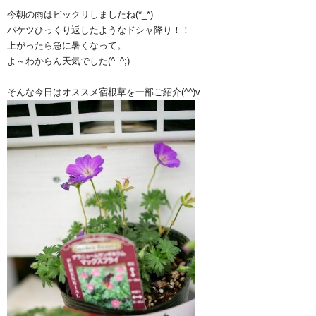
今朝の雨はビックリしましたね(*_*)
バケツひっくり返したようなドシャ降り！！
上がったら急に暑くなって。
よ～わからん天気でした(^_^;)
そんな今日はオススメ宿根草を一部ご紹介(^^)v