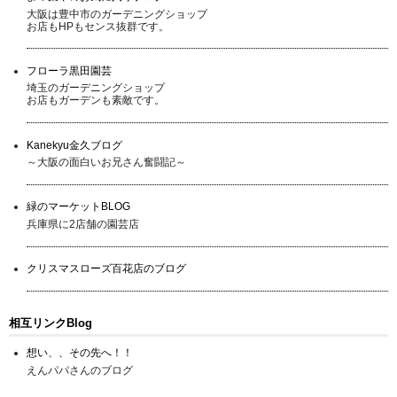
大阪は豊中市のガーデニングショップ
お店もHPもセンス抜群です。
フローラ黒田園芸
埼玉のガーデニングショップ
お店もガーデンも素敵です。
Kanekyu金久ブログ
～大阪の面白いお兄さん奮闘記～
緑のマーケットBLOG
兵庫県に2店舗の園芸店
クリスマスローズ百花店のブログ
相互リンクBlog
想い、、その先へ！！
えんパパさんのブログ