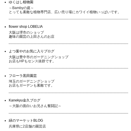
ゆくはし植物園
～Bambyの庭～
とっても素敵な植物専門店、広い売り場にカワイイ植物いっぱいです。
flower shop LOBELIA
大阪は堺市のショップ
趣味の園芸の上田さんのお店
よつ葉やのお気に入りブログ
大阪は豊中市のガーデニングショップ
お店もHPもセンス抜群です。
フローラ黒田園芸
埼玉のガーデニングショップ
お店もガーデンも素敵です。
Kanekyu金久ブログ
～大阪の面白いお兄さん奮闘記～
緑のマーケットBLOG
兵庫県に2店舗の園芸店