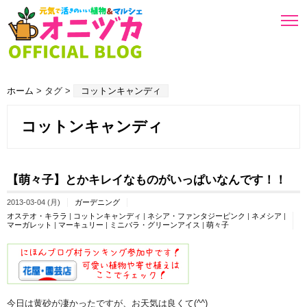
ホーム
> タグ >
コットンキャンディ
コットンキャンディ
【萌々子】とかキレイなものがいっぱいなんです！！
2013-03-04 (月)
ガーデニング
オステオ・キララ
|
コットンキャンディ
|
ネシア・ファンタジーピンク
|
ネメシア
|
マーガレット
|
マーキュリー
|
ミニバラ・グリーンアイス
|
萌々子
今日は黄砂が凄かったですが、お天気は良くて(^^)