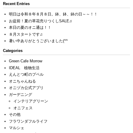
Recent Entries
明日は令和８年８月８日。鉢、鉢、鉢の日～～！！
お盆前！夏の草花売りつくしSALE♫
本日の夏のオニ通は！！
８月スタートです♫
暑い中ありがとうございました(^^ゞ
Categories
Green Cafe Morrow
IDEAL 植物生活
えんとつ町のプペル
オニちゃんねる
オニヅカ公式アプリ
ガーデニング
インテリアグリーン
オニフェス
その他
フラワンダフルライフ
マルシェ