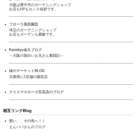
大阪は豊中市のガーデニングショップ
お店もHPもセンス抜群です。
フローラ黒田園芸
埼玉のガーデニングショップ
お店もガーデンも素敵です。
Kanekyu金久ブログ
～大阪の面白いお兄さん奮闘記～
緑のマーケットBLOG
兵庫県に2店舗の園芸店
クリスマスローズ百花店のブログ
相互リンクBlog
想い、、その先へ！！
えんパパさんのブログ