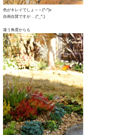
色がキレイでしょ～～(^-^)v
自画自賛ですが….(^_^;)
違う角度からも