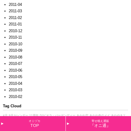
2011-04
2011-03
2011-02
2011-01
2010-12
2010-11
2010-10
2010-09
2010-08
2010-07
2010-06
2010-05
2010-04
2010-03
2010-02
Tag Cloud
4月
9月カレンダー
11周年
DJビオラ・バーガンディー
あかね空
あかね色のメイ
あわゆきエ
リカ
お正月
お正月バージョン
お歳暮用
かがり火
くれない
くれないロンド
ご挨拶
さくら
オニヅカ
寄せ植え通販
草・プリマ
さざなみ
さにべる
しくらしくら
すい～つビオラ
ぜんざい
つぶらなタヌキ
なでし
TOP
『オニ通』
こ
においスミレ
ひらりモモ
ひらり・赤ぶどう
べコパ
みかんちゃん
みさき
ゆうぜん
ゆくは
し植物園
よつ葉や
アイアン
アイアンの花台
アイアンバスケット
アイアン雑貨
アイアン３輪