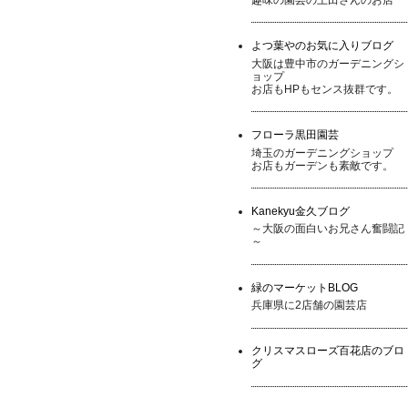
よつ葉やのお気に入りブログ
大阪は豊中市のガーデニングシ
ョップ
お店もHPもセンス抜群です。
フローラ黒田園芸
埼玉のガーデニングショップ
お店もガーデンも素敵です。
Kanekyu金久ブログ
～大阪の面白いお兄さん奮闘記
～
緑のマーケットBLOG
兵庫県に2店舗の園芸店
クリスマスローズ百花店のブロ
グ