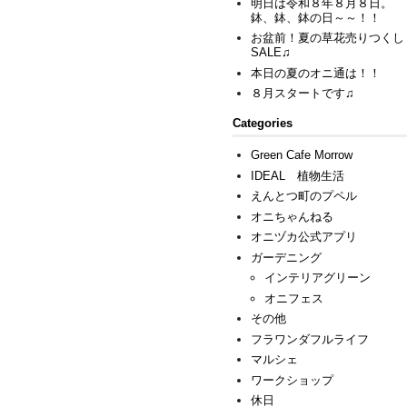
明日は令和８年８月８日。
鉢、鉢、鉢の日～～！！
お盆前！夏の草花売りつくし
SALE♫
本日の夏のオニ通は！！
８月スタートです♫
Categories
Green Cafe Morrow
IDEAL 植物生活
えんとつ町のプペル
オニちゃんねる
オニヅカ公式アプリ
ガーデニング
インテリアグリーン
オニフェス
その他
フラワンダフルライフ
マルシェ
ワークショップ
休日