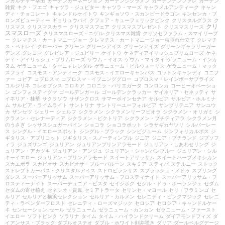
ンカルチャー幸田
ガーデンカーネーション
ガーデンシクラメン
ガーデンデンファレ
ガーデン
雑貨
キク・フエゴ
キャツラ・ジュピター
キャツラ・マーズ
キャラメルアンティーク
キャン
ディ・チョコレート
キャンドルケイトウ
キンギョソウ・スカンピードラゴン
キンセンカ・ブ
ロンズビューティー
ギョリュウバイ
クフェア・キューフェリックピンク
クリスタルグラス
ク
クリ
リスマス
クリスマスカラー
クリスマスフェア
クリスマスプレゼント
クリスマスリース
スマスローズ
クリスマスローズ・ニゲル
クリスマス雑貨
クリソセファラム・スマイリープ
ー
クレマチス・カートマニージョー
クレマチス・カートマニージョー枝垂れ仕立て
クレマチ
ス・ペトレイ
クローバー
グリーン
グリーンアイス
グリーンアイズ
グリーンギャラリーガー
デンズ
グレコマ
グレビレア・ジュビリー
ケイトウ
ケネディアイリッシュプリムローズ
ケネ
ディ・アイリッシュ・プリムローズ
ゲウム・イオス
ゲウム・マイタイ
ゲラニューム・インカ
ヌム
ゲラニューム・ターニャレンダル
ゲラニューム・ビルウォーリス
ゲラニューム・マック
スフライ
コスモス・アンティーク
コスモス・イエローキャンパス
コットンキャンディ
コニフ
ァー
コピア
コプロスマ
コプロスマ・イブニンググロー
コプロスマ・レインボーサプライズ
コルジリネ
コレオプシス
コロキア
コロニラ・バリエガータ
コンロンカ
コーヒーオベーショ
ン
ゴンフォスティグマ
ゴールデンガール
ゴールデンクラッカー
サイネリア・セネッティ
サ
イネリア・桂華
サクラソウ
サザンクロス
サマーポインセチア
サルビア
サルビア・ホルミナ
ム
サルビア・ライムライト
サントリナ
サントリーユーフォルビア
サンブリテニア
サンユウ
カ
ザンセツ
シェリー
シェルフ
シクラメン
シクラメンリーフビオラ
シクラメン・オリガミ
シ
クラメン・セレナーディア
シクラメン・ビクトリア
シクラメン・プチティアラ
シクラメン月
のうさぎ
シッサスシュガーバイン
ショコラ
ショコラポット
シラサギカヤツリ
シルバーレー
ス
シングル・イエロースポット
シングル・ブラック
シンビジューム
シンフォリカルポス
ジ
ギタリス・アプリコット
ジギタリス・スノーティンプル
ジニア
ジニア・プチランド
ジプソフ
ィラ
ジュズサンゴ
ジュリアン
ジュリアンプリンアラモード
ジュリアン・しあわせリング
ジ
ュリアン・アカツキ
ジュリアン・アンジュ
ジュリアン・シャンパンブルー
ジュリアン・シル
キーイエロー
ジュリアン・プリンアラモード
スイートアリッサム
スイートハーブメキシカン
スカエボラ
スカビオサ
スカビオサ・ブルーバルーン
スキミア
スティパ
ステルニー
ストック
ストレプトカーパス・クリスタルアイス
ストロビランサス
スプラッシュ・メドゥ
スプリング
ダンス
スーパーアリッサム
スーパーアリッサム・フロスティナイト
スーパーアリッサム・フ
ロスティーナイト
スーパーチュニア・ビスタ
セイシボク
セシル・ドゥ・ボーランジェ
セダム
セダムの寄せ植え
セネシオ・貴鳳
セミアトラータ
セリンセ・マヨール
セリ・フラミンゴ
セ
ルリア
セルリアと横浜セレクション
セルリア・カルメン
セレニティ・ピンクマジック
セレニ
ティ・ラベンダーフロスト
セレニティ・ローズマジック
セロシア
セロシア・キャンドルケー
キ
センセーション
セール
ゼラニューム
ゼラニューム・カンカン
ゼラニューム・ファースト
イエロー
ソフトピンク
ソラリナ
タイム
タイム・ハイランドクリーム
ダイアモンドフィズ
ダ
イアンサス・ブラック
ダブルオステオ
ダブル・ホワイト剣弁咲き
ダリア
ダールベルグデージ