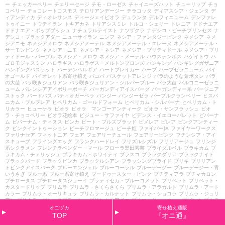
ー
チェッカーベリー
チェリーセージ
チモ・ローゼス
チャイニーズハット
チューリップ
チョ
コベリー
チョコレートコスモス
チロリアンデージー
テラコッタ
ディアスシア・ジェンタ
デ
ィアンディカ
ディオレサンス
ディージェイビオラ
デュランタ
デルフィニューム
デンファレ
トゥイニー
トウテイラン
トキアカネ
トリアシスミレ
トルコ・シェリー
トレニア
ドドナエア
ドドナエア・ポップブッシュ
ナチュラルテイスト
ナツザクラ
ナデシコ・ピーチプリンセス
ナ
デシコ・ブラックアダー
ニューサイラン
ニンフ
ネシア・ファンタジーピンク
ネメシア
ネメ
シアニモ
ネメシアメロウ
ネメシアメーテル
ネメシアメーテル・エレーヌ
ネメシアメーテル・
サーモンピンク
ネメシア・ニモ
ネメシア・ネシア
ネメシア・プリティドール
ネメシア・プリ
ティドール・パープル
ネメシア・メロウ
ネメシア・メーテル
ハウステンボス
ハゲイトウ
ハ
ゴロモジャスミン
ハロラギス
ハロラゲス・メルトンブロンズ
ハンギング
ハンギングガザニア
ハンギングバスケット
ハーデンベルギア
ハートブレイカー
ハーブ
ハーブゼラニューム
バイ
オゴールド
バイオレット系寄せ植え
バコパ
バスケットアレンジ
バラのような葉ボタン
バラ
の大苗
バラ咲きジュリアン
バラ咲きジュリアン・シルバーブルー
バラ大苗
バルコニーゼラニ
ューム
バレンシアアイボリーポーチ
バーガンディアイスバーグ
バーガンディー系
バージニア
ストック
バードバス
パティオガーベラ
パンジー
パンジーゼラ
パープルクランベリー
ヒスパ
ニカム・プルプレア
ヒペリカム・ゴールドフォーム
ヒペリカム・シルバーナ
ヒペリカム・ト
リカラー
ヒューケラ
ビオラ
ビオラ マンゴーアンティーク
ビオラ・サンフラッシュ
ビオ
ラ・チョコベリー
ビオラ花絵本
ビジュー・サファイヤ
ビデンス・イエローパレット
ビバーナ
ム
ビバーナム・ティヌス
ビンカ
ビート・ブルズブラッド
ピメレア
ピレア
ピンクアンティー
ク
ピンクイントゥーション
ピーチフロマージュ
ピーチ姫
ファイバー鉢
ファイヤーワークス
ファリナセア
フィットニア
フェア
フェアリーチュール
フェアリーピンク
フチンシア・アイ
スキューブ
フライングエッグ
フランクハードレイ
フリズルシズル
フリリアージュ
フリンジ
系シクラメン
フレンチラベンダー・マール
フローラ黒田園芸
ブライダルベル
ブラキカム
ブ
ラキカム・チェリッシュ
ブラキカム・ホワイティ
ブラスコ
ブラックダリア
ブラックナイト
ブラックバード
ブラックビンカ
ブラックルシアン
ブラッシングブライド
ブリキ
ブリリアン
トピンクアイスバーグ
ブルーエンジェル
ブルーコーラル
ブルーデージー
ブルーデージー・青
いうさぎ
ブルー系
ブルー系寄せ植え
ブードゥースター・ピンク
プチティアラ
プチマカロン
プチロータス
プチロータスジョーイ
プラティセカ・ブルーコメット
プリペット
プリペット・
カスタードリップ
プリムラ
プリムラ・さくらさくら
プリムラ・アラカルト
プリムラ・アート
カラー
プリムラ・オーリキュラ
プリムラ・カルテット
プリムラ・ショコラ
プリムラ・ジュリ
アン
プリムラ・ブルースプラッシュ
プリンセスアイコ
プルマージュ・ウェーブピンク
プルモ
ナリア
プルンパーゴ
プレクトランサス
プレミアム
プレミアムシクラメン
プレミアム・ジュ
オニヅカ
寄せ植え通販
リアン
プロフュージョン
ヘミグラフィス
ヘミジギア・マーブルキャンディ
ヘリオフィラ
ヘ
TOP
『オニ通』
リクリサム
ヘリクリサム・ライムライム
ヘンリーヅタ
ヘーベ
ヘーベ・ハートブレイカー
ベ