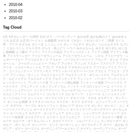
2010-04
2010-03
2010-02
Tag Cloud
4月
9月カレンダー
11周年
DJビオラ・バーガンディー
あかね空
あかね色のメイ
あわゆきエ
リカ
お正月
お正月バージョン
お歳暮用
かがり火
くれない
くれないロンド
ご挨拶
さくら
草・プリマ
さざなみ
さにべる
しくらしくら
すい～つビオラ
ぜんざい
つぶらなタヌキ
なでし
こ
においスミレ
ひらりモモ
ひらり・赤ぶどう
べコパ
みかんちゃん
みさき
ゆうぜん
ゆくは
し植物園
よつ葉や
アイアン
アイアンの花台
アイアンバスケット
アイアン雑貨
アイアン３輪
車
アイスラベンダー
アイビーゼラニューム
アイビーゼラニューム・シビル
アイビーゼラ・シ
ュガーベイビー
アイリのスキップ
アカエナ・パープルグースリーフ
アカシア・モニカ
アガス
ターシェ・ゴールデンジュビリー
アキレア
アジサイ
アジュガ
アスター
アステリア
アスフォ
デリネ・イエローキャンドル
アズレア
アネモネ
アネモネとビオラ
アフリカンアイズ
アベリ
ア・コンフェッティー
アマランサス
アヤリッチバイカラーパープル
アラビス
アラビス・グラ
シア
アリッサム・サミット
アルストロメリア
アルテナンテラ・ポリゴノイデス
アルテナンテ
ラ・ルビノイデス
アルテルナンテラ
アルテンナンテラ
アンソニー・パーカー
アンティリス・
レッドカーペット
アンティーク系
アンティーク調な雑貨
アンティーク雑貨
アークトチス
ア
ークトチス・グランディス
イオノプシディウム
イソトマ
イチゴのミルフィーユ
イベリス
イ
ングリッシュデージー
インテリアグリーン
ウォールデコレーション
ウンシニア
エキナセア
エスピノグリーン
エムグリーン
エレモフィラ
エレモフィラ・トビーベル
エンジェルリング
エンジェルレース
エンジェル・ローズピコティー
オカメヅタ・キセキ
オキザリス・サンラッ
ク
オシャレな雑貨
オステオスペルマム
オステオ・キララ
オダマキ・ビジューアンティークピ
ンク
オダマキ・マーブル
オルトシフォン
オルレイア
オルレイヤ
オレガノ
オレガノ・ユノ
オ
ージースノーブッシュ
オーストラリアンプランツ
オーストラリアンローズマリー
オータムカ
ラー
オーリキュラ
カラテア・オービフォリア
カランコエ・シャンデリア
カラーリーフ
カラ
ーリーフ金魚草
カリオプテリス
カリオペ
カリフォルニア・ドリーミング
カルチャー教室
カ
ルーナ
カルーナ・オータムパレット
カロケファリス・シルバーブッシュ
カンガルーポー
カン
ガルー・ポー
カンナ
カンパーナ・ピンク
カーネーション
ガイラルディア
ガウラ・あかね
ガ
ザニア・ガズー
ガーゴイル
ガーデニングワールドカップ
ガーデン
ガーデンアイテム
ガーデ