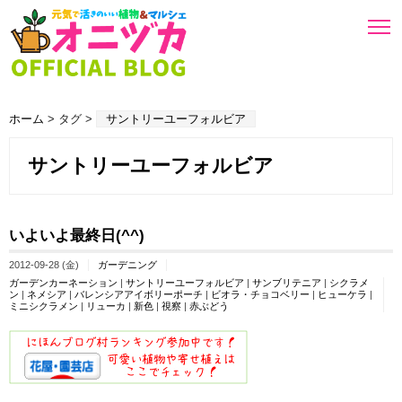
ホーム
> タグ >
サントリーユーフォルビア
サントリーユーフォルビア
いよいよ最終日(^^)
2012-09-28 (金)
ガーデニング
ガーデンカーネーション
|
サントリーユーフォルビア
|
サンブリテニア
|
シクラメ
ン
|
ネメシア
|
バレンシアアイボリーポーチ
|
ビオラ・チョコベリー
|
ヒューケラ
|
ミニシクラメン
|
リューカ
|
新色
|
視察
|
赤ぶどう