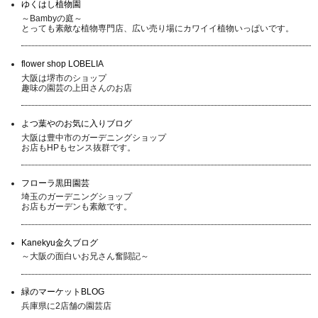
ゆくはし植物園
～Bambyの庭～
とっても素敵な植物専門店、広い売り場にカワイイ植物いっぱいです。
flower shop LOBELIA
大阪は堺市のショップ
趣味の園芸の上田さんのお店
よつ葉やのお気に入りブログ
大阪は豊中市のガーデニングショップ
お店もHPもセンス抜群です。
フローラ黒田園芸
埼玉のガーデニングショップ
お店もガーデンも素敵です。
Kanekyu金久ブログ
～大阪の面白いお兄さん奮闘記～
緑のマーケットBLOG
兵庫県に2店舗の園芸店