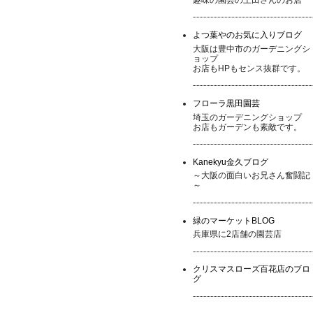
よつ葉やのお気に入りブログ
大阪は豊中市のガーデニングシ
ョップ
お店もHPもセンス抜群です。
フローラ黒田園芸
埼玉のガーデニングショップ
お店もガーデンも素敵です。
Kanekyu金久ブログ
～大阪の面白いお兄さん奮闘記
～
緑のマーケットBLOG
兵庫県に2店舗の園芸店
クリスマスローズ百花店のブロ
グ