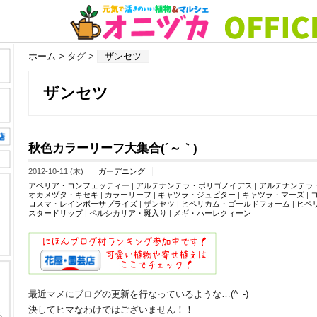
ホーム
> タグ >
ザンセツ
ザンセツ
秋色カラーリーフ大集合(´～｀)
2012-10-11 (木)
ガーデニング
アベリア・コンフェッティー
|
アルテナンテラ・ポリゴノイデス
|
アルテナンテラ
オカメヅタ・キセキ
|
カラーリーフ
|
キャツラ・ジュピター
|
キャツラ・マーズ
|
ロスマ・レインボーサプライズ
|
ザンセツ
|
ヒペリカム・ゴールドフォーム
|
ヒペ
スタードリップ
|
ペルシカリア・斑入り
|
メギ・ハーレクィーン
最近マメにブログの更新を行なっているような…(^_-)
決してヒマなわけではございません！！