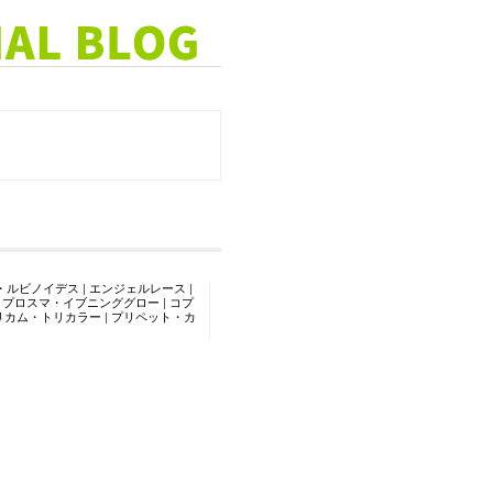
・ルビノイデス
|
エンジェルレース
|
コプロスマ・イブニンググロー
|
コプ
リカム・トリカラー
|
プリペット・カ