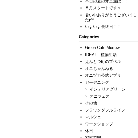
本日の夏のオニ通は！！
８月スタートです♫
暑い中ありがとうございまし
た(^^ゞ
いよいよ最終日！！
Categories
Green Cafe Morrow
IDEAL 植物生活
えんとつ町のプペル
オニちゃんねる
オニヅカ公式アプリ
ガーデニング
インテリアグリーン
オニフェス
その他
フラワンダフルライフ
マルシェ
ワークショップ
休日
家庭菜園