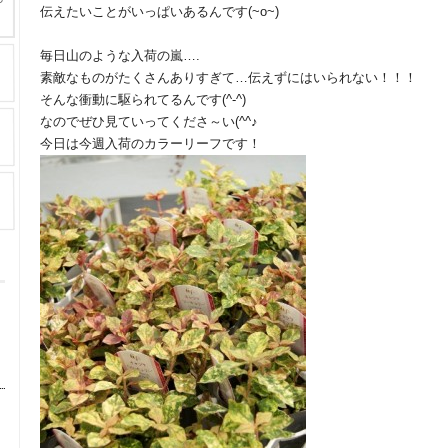
伝えたいことがいっぱいあるんです(~o~)
毎日山のような入荷の嵐….
素敵なものがたくさんありすぎて…伝えずにはいられない！！！
そんな衝動に駆られてるんです(^-^)
なのでぜひ見ていってくださ～い(^^♪
今日は今週入荷のカラーリーフです！