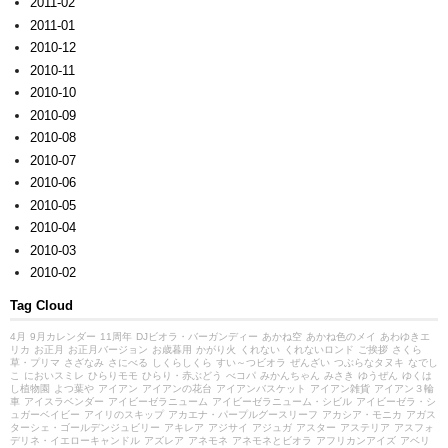
2011-02
2011-01
2010-12
2010-11
2010-10
2010-09
2010-08
2010-07
2010-06
2010-05
2010-04
2010-03
2010-02
Tag Cloud
4月
9月カレンダー
11周年
DJビオラ・バーガンディー
あかね空
あかね色のメイ
あわゆきエ
リカ
お正月
お正月バージョン
お歳暮用
かがり火
くれない
くれないロンド
ご挨拶
さくら
草・プリマ
さざなみ
さにべる
しくらしくら
すい～つビオラ
ぜんざい
つぶらなタヌキ
なでし
こ
においスミレ
ひらりモモ
ひらり・赤ぶどう
べコパ
みかんちゃん
みさき
ゆうぜん
ゆくは
し植物園
よつ葉や
アイアン
アイアンの花台
アイアンバスケット
アイアン雑貨
アイアン３輪
車
アイスラベンダー
アイビーゼラニューム
アイビーゼラニューム・シビル
アイビーゼラ・シ
ュガーベイビー
アイリのスキップ
アカエナ・パープルグースリーフ
アカシア・モニカ
アガス
ターシェ・ゴールデンジュビリー
アキレア
アジサイ
アジュガ
アスター
アステリア
アスフォ
デリネ・イエローキャンドル
アズレア
アネモネ
アネモネとビオラ
アフリカンアイズ
アベリ