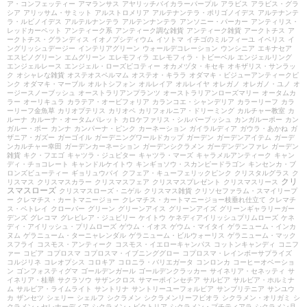
ア・コンフェッティー
アマランサス
アヤリッチバイカラーパープル
アラビス
アラビス・グラ
シア
アリッサム・サミット
アルストロメリア
アルテナンテラ・ポリゴノイデス
アルテナンテ
ラ・ルビノイデス
アルテルナンテラ
アルテンナンテラ
アンソニー・パーカー
アンティリス・
レッドカーペット
アンティーク系
アンティーク調な雑貨
アンティーク雑貨
アークトチス
ア
ークトチス・グランディス
イオノプシディウム
イソトマ
イチゴのミルフィーユ
イベリス
イ
ングリッシュデージー
インテリアグリーン
ウォールデコレーション
ウンシニア
エキナセア
エスピノグリーン
エムグリーン
エレモフィラ
エレモフィラ・トビーベル
エンジェルリング
エンジェルレース
エンジェル・ローズピコティー
オカメヅタ・キセキ
オキザリス・サンラッ
ク
オシャレな雑貨
オステオスペルマム
オステオ・キララ
オダマキ・ビジューアンティークピ
ンク
オダマキ・マーブル
オルトシフォン
オルレイア
オルレイヤ
オレガノ
オレガノ・ユノ
オ
ージースノーブッシュ
オーストラリアンプランツ
オーストラリアンローズマリー
オータムカ
ラー
オーリキュラ
カラテア・オービフォリア
カランコエ・シャンデリア
カラーリーフ
カラ
ーリーフ金魚草
カリオプテリス
カリオペ
カリフォルニア・ドリーミング
カルチャー教室
カ
ルーナ
カルーナ・オータムパレット
カロケファリス・シルバーブッシュ
カンガルーポー
カン
ガルー・ポー
カンナ
カンパーナ・ピンク
カーネーション
ガイラルディア
ガウラ・あかね
ガ
ザニア・ガズー
ガーゴイル
ガーデニングワールドカップ
ガーデン
ガーデンアイテム
ガーデ
ンカルチャー幸田
ガーデンカーネーション
ガーデンシクラメン
ガーデンデンファレ
ガーデン
雑貨
キク・フエゴ
キャツラ・ジュピター
キャツラ・マーズ
キャラメルアンティーク
キャン
ディ・チョコレート
キャンドルケイトウ
キンギョソウ・スカンピードラゴン
キンセンカ・ブ
ロンズビューティー
ギョリュウバイ
クフェア・キューフェリックピンク
クリスタルグラス
ク
クリ
リスマス
クリスマスカラー
クリスマスフェア
クリスマスプレゼント
クリスマスリース
スマスローズ
クリスマスローズ・ニゲル
クリスマス雑貨
クリソセファラム・スマイリープ
ー
クレマチス・カートマニージョー
クレマチス・カートマニージョー枝垂れ仕立て
クレマチ
ス・ペトレイ
クローバー
グリーン
グリーンアイス
グリーンアイズ
グリーンギャラリーガー
デンズ
グレコマ
グレビレア・ジュビリー
ケイトウ
ケネディアイリッシュプリムローズ
ケネ
ディ・アイリッシュ・プリムローズ
ゲウム・イオス
ゲウム・マイタイ
ゲラニューム・インカ
ヌム
ゲラニューム・ターニャレンダル
ゲラニューム・ビルウォーリス
ゲラニューム・マック
スフライ
コスモス・アンティーク
コスモス・イエローキャンパス
コットンキャンディ
コニフ
ァー
コピア
コプロスマ
コプロスマ・イブニンググロー
コプロスマ・レインボーサプライズ
コルジリネ
コレオプシス
コロキア
コロニラ・バリエガータ
コンロンカ
コーヒーオベーショ
ン
ゴンフォスティグマ
ゴールデンガール
ゴールデンクラッカー
サイネリア・セネッティ
サ
イネリア・桂華
サクラソウ
サザンクロス
サマーポインセチア
サルビア
サルビア・ホルミナ
ム
サルビア・ライムライト
サントリナ
サントリーユーフォルビア
サンブリテニア
サンユウ
カ
ザンセツ
シェリー
シェルフ
シクラメン
シクラメンリーフビオラ
シクラメン・オリガミ
シ
クラメン・セレナーディア
シクラメン・ビクトリア
シクラメン・プチティアラ
シクラメン月