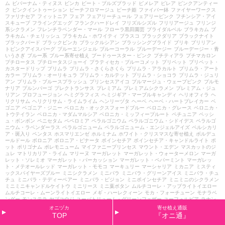
ム
ビバーナム・ティヌス
ビンカ
ビート・ブルズブラッド
ピメレア
ピレア
ピンクアンティー
ク
ピンクイントゥーション
ピーチフロマージュ
ピーチ姫
ファイバー鉢
ファイヤーワークス
ファリナセア
フィットニア
フェア
フェアリーチュール
フェアリーピンク
フチンシア・アイ
スキューブ
フライングエッグ
フランクハードレイ
フリズルシズル
フリリアージュ
フリンジ
系シクラメン
フレンチラベンダー・マール
フローラ黒田園芸
ブライダルベル
ブラキカム
ブ
ラキカム・チェリッシュ
ブラキカム・ホワイティ
ブラスコ
ブラックダリア
ブラックナイト
ブラックバード
ブラックビンカ
ブラックルシアン
ブラッシングブライド
ブリキ
ブリリアン
トピンクアイスバーグ
ブルーエンジェル
ブルーコーラル
ブルーデージー
ブルーデージー・青
いうさぎ
ブルー系
ブルー系寄せ植え
ブードゥースター・ピンク
プチティアラ
プチマカロン
プチロータス
プチロータスジョーイ
プラティセカ・ブルーコメット
プリペット
プリペット・
カスタードリップ
プリムラ
プリムラ・さくらさくら
プリムラ・アラカルト
プリムラ・アート
カラー
プリムラ・オーリキュラ
プリムラ・カルテット
プリムラ・ショコラ
プリムラ・ジュリ
アン
プリムラ・ブルースプラッシュ
プリンセスアイコ
プルマージュ・ウェーブピンク
プルモ
ナリア
プルンパーゴ
プレクトランサス
プレミアム
プレミアムシクラメン
プレミアム・ジュ
リアン
プロフュージョン
ヘミグラフィス
ヘミジギア・マーブルキャンディ
ヘリオフィラ
ヘ
リクリサム
ヘリクリサム・ライムライム
ヘンリーヅタ
ヘーベ
ヘーベ・ハートブレイカー
ベ
ゴニア
ベゴニア・ジニー
ベロニカ・オックスフォードブルー
ベロニカ・グレース
ベロニカ・
トウテイラン
ベロニカ・マダムマルシア
ベロニカ・ミッフィープルート
ペチュニア
ペッシ
ュ・ボンボン
ペニセタム
ペペロミア
ペラルゴニウム
ペラルゴニウム・シドイデス
ペラルゴ
ニウム・ラベンダーラス
ペラルゴニューム
ペラルゴニューム・エンジェルアイズ
ペルシカリ
ア・斑入り
ペンタス
ホスマリエンゼ
ホルミナム
ホワイト・クリスマスな寄せ植え
ボルデュ
ールドール
ボロニア
ボロニア・ピナータ
ポインセチア
ポインセチア・キャンドルライト
ポ
ット
ポリゴナム
ポレモニューム
マイファニープリンセス
マウント・エデン
マスカットのジ
ュレ
マトリカリア・ライム
マリーヌ
マーガレット
マーガレット・ウォーターメロン
マーガ
レット・ソレミオ
マーガレット・パーカッション
マーガレット・ペパーミント
マーガレッ
ト・メテオールレッド
マーガレット・モモコ
マーキュリー
マーシャリア
ミカニア
ミスティ
ックスパイヤーズブルー
ミニシクラメン
ミニバラ
ミニバラ・グリーンアイス
ミニバラ・チュ
チュ
ミニバラ・テディーベアー
ミニバラ・ピジョン
ミニポインセチア
ミニミニのシクラメン
ミニミニキャンドルケイトウ
ミニリース
ミニ葉ボタン
ムルチコーレ・アップライトイエロー
ムルチコーレ・ムーンライトイエロー
メギ・ハーレクィーン
モカ・フォーチューン
モナラベ
ンダー
モンステラ
ヤブコウジ
ユーパトリューム・グリーンフェザー
ユーフォルビア
ラナン
キュラス
ラナンキュラス・アラクネJr
ラナンキュラス・セロン
ラナン・アヤリッチ
ラブキャ
オニヅカ
寄せ植え通販
ンドル
ラベンダー
ラベンダーラス
ラベンダー・アラルディ
ラベンダー・ウーリー
ラベンダ
TOP
『オニ通』
ー・キャリコ
ラベンダー・キューレッド
ラミウム・アングリーナウェイ
ララチェリー
ランタ