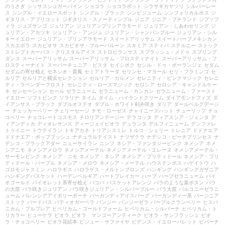
のうさぎ
シッサスシュガーバイン
ショコラ
ショコラポット
シラサギカヤツリ
シルバーレー
ス
シングル・イエロースポット
シングル・ブラック
シンビジューム
シンフォリカルポス
ジ
ギタリス・アプリコット
ジギタリス・スノーティンプル
ジニア
ジニア・プチランド
ジプソフ
ィラ
ジュズサンゴ
ジュリアン
ジュリアンプリンアラモード
ジュリアン・しあわせリング
ジ
ュリアン・アカツキ
ジュリアン・アンジュ
ジュリアン・シャンパンブルー
ジュリアン・シル
キーイエロー
ジュリアン・プリンアラモード
スイートアリッサム
スイートハーブメキシカン
スカエボラ
スカビオサ
スカビオサ・ブルーバルーン
スキミア
スティパ
ステルニー
ストック
ストレプトカーパス・クリスタルアイス
ストロビランサス
スプラッシュ・メドゥ
スプリング
ダンス
スーパーアリッサム
スーパーアリッサム・フロスティナイト
スーパーアリッサム・フ
ロスティーナイト
スーパーチュニア・ビスタ
セイシボク
セシル・ドゥ・ボーランジェ
セダム
セダムの寄せ植え
セネシオ・貴鳳
セミアトラータ
セリンセ・マヨール
セリ・フラミンゴ
セ
ルリア
セルリアと横浜セレクション
セルリア・カルメン
セレニティ・ピンクマジック
セレニ
ティ・ラベンダーフロスト
セレニティ・ローズマジック
セロシア
セロシア・キャンドルケー
キ
センセーション
セール
ゼラニューム
ゼラニューム・カンカン
ゼラニューム・ファースト
イエロー
ソフトピンク
ソラリナ
タイム
タイム・ハイランドクリーム
ダイアモンドフィズ
ダ
イアンサス・ブラック
ダブルオステオ
ダブル・ホワイト剣弁咲き
ダリア
ダールベルグデージ
ー
チェッカーベリー
チェリーセージ
チモ・ローゼス
チャイニーズハット
チューリップ
チョ
コベリー
チョコレートコスモス
チロリアンデージー
テラコッタ
ディアスシア・ジェンタ
デ
ィアンディカ
ディオレサンス
ディージェイビオラ
デュランタ
デルフィニューム
デンファレ
トゥイニー
トウテイラン
トキアカネ
トリアシスミレ
トルコ・シェリー
トレニア
ドドナエア
ドドナエア・ポップブッシュ
ナチュラルテイスト
ナツザクラ
ナデシコ・ピーチプリンセス
ナ
デシコ・ブラックアダー
ニューサイラン
ニンフ
ネシア・ファンタジーピンク
ネメシア
ネメ
シアニモ
ネメシアメロウ
ネメシアメーテル
ネメシアメーテル・エレーヌ
ネメシアメーテル・
サーモンピンク
ネメシア・ニモ
ネメシア・ネシア
ネメシア・プリティドール
ネメシア・プリ
ティドール・パープル
ネメシア・メロウ
ネメシア・メーテル
ハウステンボス
ハゲイトウ
ハ
ゴロモジャスミン
ハロラギス
ハロラゲス・メルトンブロンズ
ハンギング
ハンギングガザニア
ハンギングバスケット
ハーデンベルギア
ハートブレイカー
ハーブ
ハーブゼラニューム
バイ
オゴールド
バイオレット系寄せ植え
バコパ
バスケットアレンジ
バラのような葉ボタン
バラ
の大苗
バラ咲きジュリアン
バラ咲きジュリアン・シルバーブルー
バラ大苗
バルコニーゼラニ
ューム
バレンシアアイボリーポーチ
バーガンディアイスバーグ
バーガンディー系
バージニア
ストック
バードバス
パティオガーベラ
パンジー
パンジーゼラ
パープルクランベリー
ヒスパ
ニカム・プルプレア
ヒペリカム・ゴールドフォーム
ヒペリカム・シルバーナ
ヒペリカム・ト
リカラー
ヒューケラ
ビオラ
ビオラ マンゴーアンティーク
ビオラ・サンフラッシュ
ビオ
ラ・チョコベリー
ビオラ花絵本
ビジュー・サファイヤ
ビデンス・イエローパレット
ビバーナ