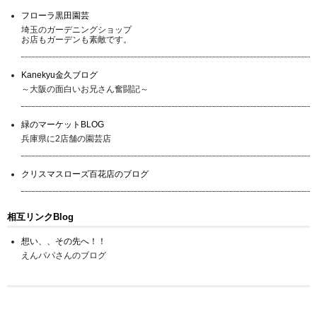
フローラ黒田園芸
埼玉のガーデニングショップ
お店もガーデンも素敵です。
Kanekyu金久ブログ
～大阪の面白いお兄さん奮闘記～
緑のマーケットBLOG
兵庫県に2店舗の園芸店
クリスマスローズ百花店のブログ
相互リンクBlog
想い、、その先へ！！
えんパパさんのブログ