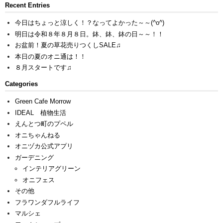
Recent Entries
今日はちょっと涼しく！？なってよかった～～(^o^)
明日は令和８年８月８日。鉢、鉢、鉢の日～～！！
お盆前！夏の草花売りつくしSALE♫
本日の夏のオニ通は！！
８月スタートです♫
Categories
Green Cafe Morrow
IDEAL 植物生活
えんとつ町のプペル
オニちゃんねる
オニヅカ公式アプリ
ガーデニング
インテリアグリーン
オニフェス
その他
フラワンダフルライフ
マルシェ