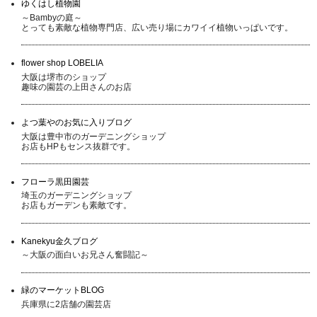
ゆくはし植物園
～Bambyの庭～
とっても素敵な植物専門店、広い売り場にカワイイ植物いっぱいです。
flower shop LOBELIA
大阪は堺市のショップ
趣味の園芸の上田さんのお店
よつ葉やのお気に入りブログ
大阪は豊中市のガーデニングショップ
お店もHPもセンス抜群です。
フローラ黒田園芸
埼玉のガーデニングショップ
お店もガーデンも素敵です。
Kanekyu金久ブログ
～大阪の面白いお兄さん奮闘記～
緑のマーケットBLOG
兵庫県に2店舗の園芸店