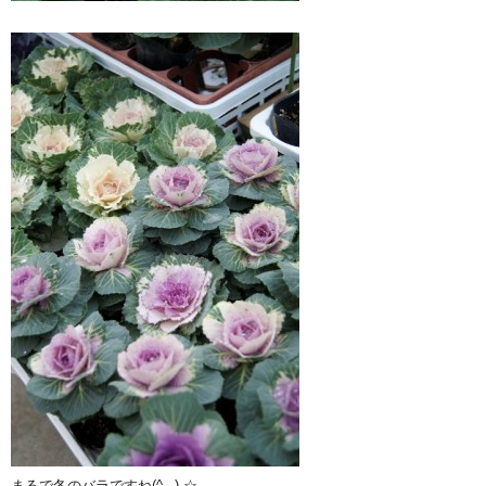
まるで冬のバラですね(^_-)-☆