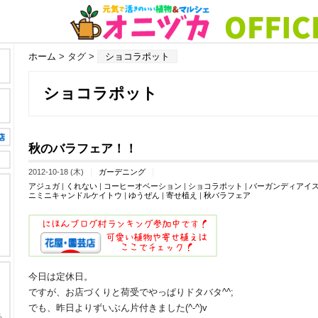
ホーム
> タグ >
ショコラポット
ショコラポット
秋のバラフェア！！
2012-10-18 (木)
ガーデニング
アジュガ
|
くれない
|
コーヒーオベーション
|
ショコラポット
|
バーガンディアイ
ニミニキャンドルケイトウ
|
ゆうぜん
|
寄せ植え
|
秋バラフェア
今日は定休日。
ですが、お店づくりと荷受でやっぱりドタバタ^^;
でも、昨日よりずいぶん片付きました(^-^)v