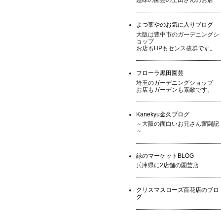
よつ葉やのお気に入りブログ
大阪は豊中市のガーデニングシ
ョップ
お店もHPもセンス抜群です。
フローラ黒田園芸
埼玉のガーデニングショップ
お店もガーデンも素敵です。
Kanekyu金久ブログ
～大阪の面白いお兄さん奮闘記
～
緑のマーケットBLOG
兵庫県に2店舗の園芸店
クリスマスローズ百花店のブロ
グ