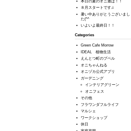
本日の夏のオニ通は！！
８月スタートです♫
暑い中ありがとうございまし
た(^^ゞ
いよいよ最終日！！
Categories
Green Cafe Morrow
IDEAL 植物生活
えんとつ町のプペル
オニちゃんねる
オニヅカ公式アプリ
ガーデニング
インテリアグリーン
オニフェス
その他
フラワンダフルライフ
マルシェ
ワークショップ
休日
家庭菜園