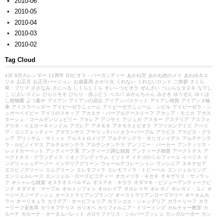
2010-06
2010-05
2010-04
2010-03
2010-02
Tag Cloud
4月
9月カレンダー
11周年
DJビオラ・バーガンディー
あかね空
あかね色のメイ
あわゆきエ
リカ
お正月
お正月バージョン
お歳暮用
かがり火
くれない
くれないロンド
ご挨拶
さくら
草・プリマ
さざなみ
さにべる
しくらしくら
すい～つビオラ
ぜんざい
つぶらなタヌキ
なでし
こ
においスミレ
ひらりモモ
ひらり・赤ぶどう
べコパ
みかんちゃん
みさき
ゆうぜん
ゆくは
し植物園
よつ葉や
アイアン
アイアンの花台
アイアンバスケット
アイアン雑貨
アイアン３輪
車
アイスラベンダー
アイビーゼラニューム
アイビーゼラニューム・シビル
アイビーゼラ・シ
ュガーベイビー
アイリのスキップ
アカエナ・パープルグースリーフ
アカシア・モニカ
アガス
ターシェ・ゴールデンジュビリー
アキレア
アジサイ
アジュガ
アスター
アステリア
アスフォ
デリネ・イエローキャンドル
アズレア
アネモネ
アネモネとビオラ
アフリカンアイズ
アベリ
ア・コンフェッティー
アマランサス
アヤリッチバイカラーパープル
アラビス
アラビス・グラ
シア
アリッサム・サミット
アルストロメリア
アルテナンテラ・ポリゴノイデス
アルテナンテ
ラ・ルビノイデス
アルテルナンテラ
アルテンナンテラ
アンソニー・パーカー
アンティリス・
レッドカーペット
アンティーク系
アンティーク調な雑貨
アンティーク雑貨
アークトチス
ア
ークトチス・グランディス
イオノプシディウム
イソトマ
イチゴのミルフィーユ
イベリス
イ
ングリッシュデージー
インテリアグリーン
ウォールデコレーション
ウンシニア
エキナセア
エスピノグリーン
エムグリーン
エレモフィラ
エレモフィラ・トビーベル
エンジェルリング
エンジェルレース
エンジェル・ローズピコティー
オカメヅタ・キセキ
オキザリス・サンラッ
ク
オシャレな雑貨
オステオスペルマム
オステオ・キララ
オダマキ・ビジューアンティークピ
ンク
オダマキ・マーブル
オルトシフォン
オルレイア
オルレイヤ
オレガノ
オレガノ・ユノ
オ
ージースノーブッシュ
オーストラリアンプランツ
オーストラリアンローズマリー
オータムカ
ラー
オーリキュラ
カラテア・オービフォリア
カランコエ・シャンデリア
カラーリーフ
カラ
ーリーフ金魚草
カリオプテリス
カリオペ
カリフォルニア・ドリーミング
カルチャー教室
カ
ルーナ
カルーナ・オータムパレット
カロケファリス・シルバーブッシュ
カンガルーポー
カン