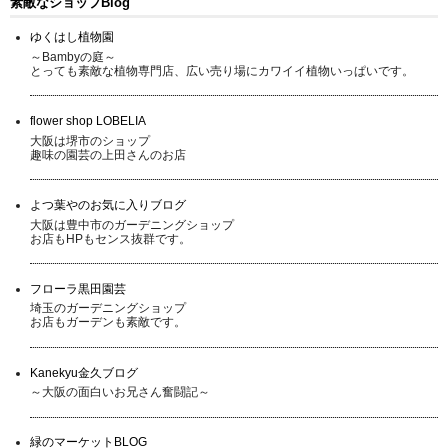
素敵なショップBlog
ゆくはし植物園
～Bambyの庭～
とっても素敵な植物専門店、広い売り場にカワイイ植物いっぱいです。
flower shop LOBELIA
大阪は堺市のショップ
趣味の園芸の上田さんのお店
よつ葉やのお気に入りブログ
大阪は豊中市のガーデニングショップ
お店もHPもセンス抜群です。
フローラ黒田園芸
埼玉のガーデニングショップ
お店もガーデンも素敵です。
Kanekyu金久ブログ
～大阪の面白いお兄さん奮闘記～
緑のマーケットBLOG