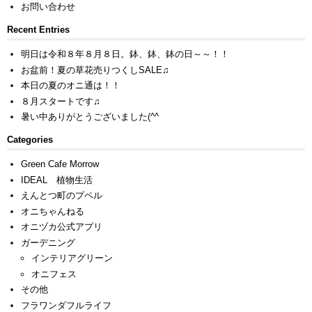
お問い合わせ
Recent Entries
明日は令和８年８月８日。鉢、鉢、鉢の日～～！！
お盆前！夏の草花売りつくしSALE♫
本日の夏のオニ通は！！
８月スタートです♫
暑い中ありがとうございました(^^ゞ
Categories
Green Cafe Morrow
IDEAL 植物生活
えんとつ町のプペル
オニちゃんねる
オニヅカ公式アプリ
ガーデニング
インテリアグリーン
オニフェス
その他
フラワンダフルライフ