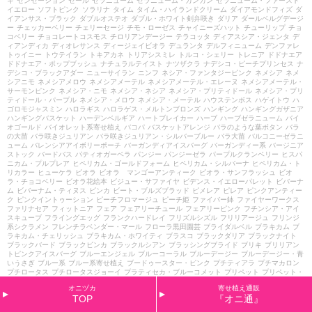
キ
センセーション
セール
ゼラニューム
ゼラニューム・カンカン
ゼラニューム・ファースト
イエロー
ソフトピンク
ソラリナ
タイム
タイム・ハイランドクリーム
ダイアモンドフィズ
ダ
イアンサス・ブラック
ダブルオステオ
ダブル・ホワイト剣弁咲き
ダリア
ダールベルグデージ
ー
チェッカーベリー
チェリーセージ
チモ・ローゼス
チャイニーズハット
チューリップ
チョ
コベリー
チョコレートコスモス
チロリアンデージー
テラコッタ
ディアスシア・ジェンタ
デ
ィアンディカ
ディオレサンス
ディージェイビオラ
デュランタ
デルフィニューム
デンファレ
トゥイニー
トウテイラン
トキアカネ
トリアシスミレ
トルコ・シェリー
トレニア
ドドナエア
ドドナエア・ポップブッシュ
ナチュラルテイスト
ナツザクラ
ナデシコ・ピーチプリンセス
ナ
デシコ・ブラックアダー
ニューサイラン
ニンフ
ネシア・ファンタジーピンク
ネメシア
ネメ
シアニモ
ネメシアメロウ
ネメシアメーテル
ネメシアメーテル・エレーヌ
ネメシアメーテル・
サーモンピンク
ネメシア・ニモ
ネメシア・ネシア
ネメシア・プリティドール
ネメシア・プリ
ティドール・パープル
ネメシア・メロウ
ネメシア・メーテル
ハウステンボス
ハゲイトウ
ハ
ゴロモジャスミン
ハロラギス
ハロラゲス・メルトンブロンズ
ハンギング
ハンギングガザニア
ハンギングバスケット
ハーデンベルギア
ハートブレイカー
ハーブ
ハーブゼラニューム
バイ
オゴールド
バイオレット系寄せ植え
バコパ
バスケットアレンジ
バラのような葉ボタン
バラ
の大苗
バラ咲きジュリアン
バラ咲きジュリアン・シルバーブルー
バラ大苗
バルコニーゼラニ
ューム
バレンシアアイボリーポーチ
バーガンディアイスバーグ
バーガンディー系
バージニア
ストック
バードバス
パティオガーベラ
パンジー
パンジーゼラ
パープルクランベリー
ヒスパ
ニカム・プルプレア
ヒペリカム・ゴールドフォーム
ヒペリカム・シルバーナ
ヒペリカム・ト
リカラー
ヒューケラ
ビオラ
ビオラ マンゴーアンティーク
ビオラ・サンフラッシュ
ビオ
ラ・チョコベリー
ビオラ花絵本
ビジュー・サファイヤ
ビデンス・イエローパレット
ビバーナ
ム
ビバーナム・ティヌス
ビンカ
ビート・ブルズブラッド
ピメレア
ピレア
ピンクアンティー
ク
ピンクイントゥーション
ピーチフロマージュ
ピーチ姫
ファイバー鉢
ファイヤーワークス
ファリナセア
フィットニア
フェア
フェアリーチュール
フェアリーピンク
フチンシア・アイ
スキューブ
フライングエッグ
フランクハードレイ
フリズルシズル
フリリアージュ
フリンジ
系シクラメン
フレンチラベンダー・マール
フローラ黒田園芸
ブライダルベル
ブラキカム
ブ
ラキカム・チェリッシュ
ブラキカム・ホワイティ
ブラスコ
ブラックダリア
ブラックナイト
ブラックバード
ブラックビンカ
ブラックルシアン
ブラッシングブライド
ブリキ
ブリリアン
トピンクアイスバーグ
ブルーエンジェル
ブルーコーラル
ブルーデージー
ブルーデージー・青
いうさぎ
ブルー系
ブルー系寄せ植え
ブードゥースター・ピンク
プチティアラ
プチマカロン
プチロータス
プチロータスジョーイ
プラティセカ・ブルーコメット
プリペット
プリペット・
カスタードリップ
プリムラ
プリムラ・さくらさくら
プリムラ・アラカルト
プリムラ・アート
オニヅカ
寄せ植え通販
カラー
プリムラ・オーリキュラ
プリムラ・カルテット
プリムラ・ショコラ
プリムラ・ジュリ
TOP
『オニ通』
アン
プリムラ・ブルースプラッシュ
プリンセスアイコ
プルマージュ・ウェーブピンク
プルモ
ナリア
プルンパーゴ
プレクトランサス
プレミアム
プレミアムシクラメン
プレミアム・ジュ