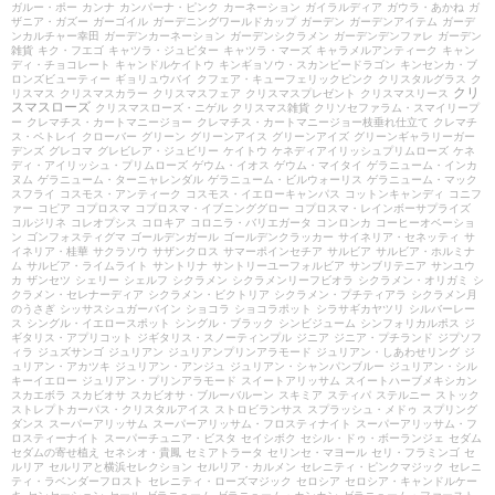
ガルー・ポー
カンナ
カンパーナ・ピンク
カーネーション
ガイラルディア
ガウラ・あかね
ガ
ザニア・ガズー
ガーゴイル
ガーデニングワールドカップ
ガーデン
ガーデンアイテム
ガーデ
ンカルチャー幸田
ガーデンカーネーション
ガーデンシクラメン
ガーデンデンファレ
ガーデン
雑貨
キク・フエゴ
キャツラ・ジュピター
キャツラ・マーズ
キャラメルアンティーク
キャン
ディ・チョコレート
キャンドルケイトウ
キンギョソウ・スカンピードラゴン
キンセンカ・ブ
ロンズビューティー
ギョリュウバイ
クフェア・キューフェリックピンク
クリスタルグラス
ク
クリ
リスマス
クリスマスカラー
クリスマスフェア
クリスマスプレゼント
クリスマスリース
スマスローズ
クリスマスローズ・ニゲル
クリスマス雑貨
クリソセファラム・スマイリープ
ー
クレマチス・カートマニージョー
クレマチス・カートマニージョー枝垂れ仕立て
クレマチ
ス・ペトレイ
クローバー
グリーン
グリーンアイス
グリーンアイズ
グリーンギャラリーガー
デンズ
グレコマ
グレビレア・ジュビリー
ケイトウ
ケネディアイリッシュプリムローズ
ケネ
ディ・アイリッシュ・プリムローズ
ゲウム・イオス
ゲウム・マイタイ
ゲラニューム・インカ
ヌム
ゲラニューム・ターニャレンダル
ゲラニューム・ビルウォーリス
ゲラニューム・マック
スフライ
コスモス・アンティーク
コスモス・イエローキャンパス
コットンキャンディ
コニフ
ァー
コピア
コプロスマ
コプロスマ・イブニンググロー
コプロスマ・レインボーサプライズ
コルジリネ
コレオプシス
コロキア
コロニラ・バリエガータ
コンロンカ
コーヒーオベーショ
ン
ゴンフォスティグマ
ゴールデンガール
ゴールデンクラッカー
サイネリア・セネッティ
サ
イネリア・桂華
サクラソウ
サザンクロス
サマーポインセチア
サルビア
サルビア・ホルミナ
ム
サルビア・ライムライト
サントリナ
サントリーユーフォルビア
サンブリテニア
サンユウ
カ
ザンセツ
シェリー
シェルフ
シクラメン
シクラメンリーフビオラ
シクラメン・オリガミ
シ
クラメン・セレナーディア
シクラメン・ビクトリア
シクラメン・プチティアラ
シクラメン月
のうさぎ
シッサスシュガーバイン
ショコラ
ショコラポット
シラサギカヤツリ
シルバーレー
ス
シングル・イエロースポット
シングル・ブラック
シンビジューム
シンフォリカルポス
ジ
ギタリス・アプリコット
ジギタリス・スノーティンプル
ジニア
ジニア・プチランド
ジプソフ
ィラ
ジュズサンゴ
ジュリアン
ジュリアンプリンアラモード
ジュリアン・しあわせリング
ジ
ュリアン・アカツキ
ジュリアン・アンジュ
ジュリアン・シャンパンブルー
ジュリアン・シル
キーイエロー
ジュリアン・プリンアラモード
スイートアリッサム
スイートハーブメキシカン
スカエボラ
スカビオサ
スカビオサ・ブルーバルーン
スキミア
スティパ
ステルニー
ストック
ストレプトカーパス・クリスタルアイス
ストロビランサス
スプラッシュ・メドゥ
スプリング
ダンス
スーパーアリッサム
スーパーアリッサム・フロスティナイト
スーパーアリッサム・フ
ロスティーナイト
スーパーチュニア・ビスタ
セイシボク
セシル・ドゥ・ボーランジェ
セダム
セダムの寄せ植え
セネシオ・貴鳳
セミアトラータ
セリンセ・マヨール
セリ・フラミンゴ
セ
ルリア
セルリアと横浜セレクション
セルリア・カルメン
セレニティ・ピンクマジック
セレニ
ティ・ラベンダーフロスト
セレニティ・ローズマジック
セロシア
セロシア・キャンドルケー