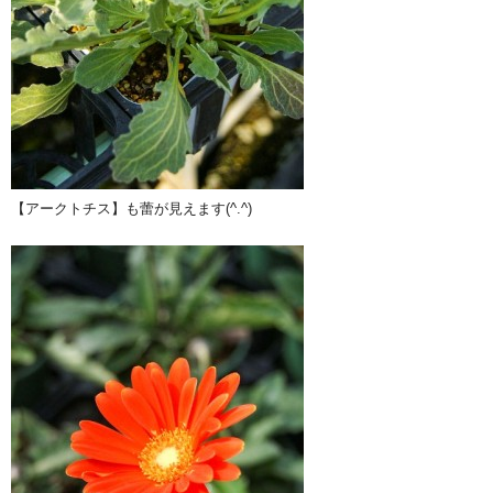
【アークトチス】も蕾が見えます(^.^)