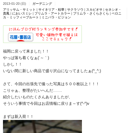
2013-01-20 (日)
ガーデニング
アリッサム・サミット
|
サイネリア・桂華
|
サクラソウ
|
スカビオサ
|
セネシオ・
貴鳳
|
においスミレ
|
プリムラ・アートカラー
|
プリムラ・さくらさくら
|
ベロニ
カ・ミッフィープルート
|
ミニバラ・ピジョン
福岡に戻って来ました！！
やっぱ落ち着くなぁ(´～｀)
しかし！！
いない間に新しい商品で盛り沢山になってましたぁ(^_^;)
さて、今回の出張先で撮った写真は５００枚以上！！！
こりゃぁ、整理がたいへんだ…….
紹介したいものたくさんありましたが、
そういう事情で今回はお店情報に戻りま～す(^-^)v
まずは新入荷！！