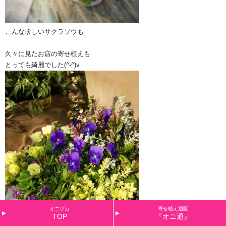
こんな珍しいサクラソウも
久々に見たお店の寄せ植えも
とっても綺麗でした(^-^)v
オニヅカ
寄せ植え通販
TOP
『オニ通』