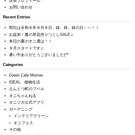
店長プロフィール
お問い合わせ
Recent Entries
明日は令和８年８月８日。鉢、鉢、鉢の日～～！！
お盆前！夏の草花売りつくしSALE♫
本日の夏のオニ通は！！
８月スタートです♫
暑い中ありがとうございました(^^ゞ
Categories
Green Cafe Morrow
IDEAL 植物生活
えんとつ町のプペル
オニちゃんねる
オニヅカ公式アプリ
ガーデニング
インテリアグリーン
オニフェス
その他