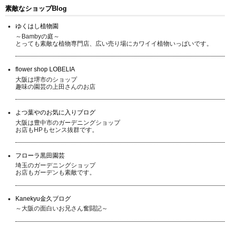
素敵なショップBlog
ゆくはし植物園
～Bambyの庭～
とっても素敵な植物専門店、広い売り場にカワイイ植物いっぱいです。
flower shop LOBELIA
大阪は堺市のショップ
趣味の園芸の上田さんのお店
よつ葉やのお気に入りブログ
大阪は豊中市のガーデニングショップ
お店もHPもセンス抜群です。
フローラ黒田園芸
埼玉のガーデニングショップ
お店もガーデンも素敵です。
Kanekyu金久ブログ
～大阪の面白いお兄さん奮闘記～