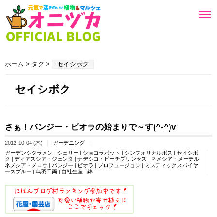
ホーム
> タグ >
セイシボク
セイシボク
さぁ！パンジー・ビオラの始まりで～す(^-^)v
2012-10-04 (木)
ガーデニング
ガーデンシクラメン
|
シェリー
|
ショコラポット
|
シンフォリカルポス
|
セイシボ
ク
|
ディアスシア・ジェンタ
|
ナデシコ・ピーチプリンセス
|
ネメシア・メーテル
|
ネメシア・メロウ
|
パンジー
|
ビオラ
|
プロフュージョン
|
ミスティックスパイヤ
ーズブルー
|
烏羽千両
|
自社生産
|
鉢