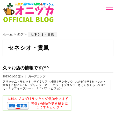
ホーム
> タグ >
セネシオ・貴鳳
セネシオ・貴鳳
久々お店の情報です(^^ゞ
2013-01-20 (日)
ガーデニング
アリッサム・サミット
|
サイネリア・桂華
|
サクラソウ
|
スカビオサ
|
セネシオ・
貴鳳
|
においスミレ
|
プリムラ・アートカラー
|
プリムラ・さくらさくら
|
ベロニ
カ・ミッフィープルート
|
ミニバラ・ピジョン