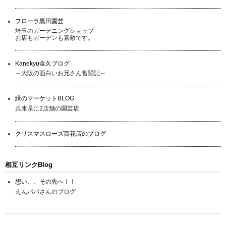
フローラ黒田園芸
埼玉のガーデニングショップ
お店もガーデンも素敵です。
Kanekyu金久ブログ
～大阪の面白いお兄さん奮闘記～
緑のマーケットBLOG
兵庫県に2店舗の園芸店
クリスマスローズ百花店のブログ
相互リンクBlog
想い、、その先へ！！
えんパパさんのブログ