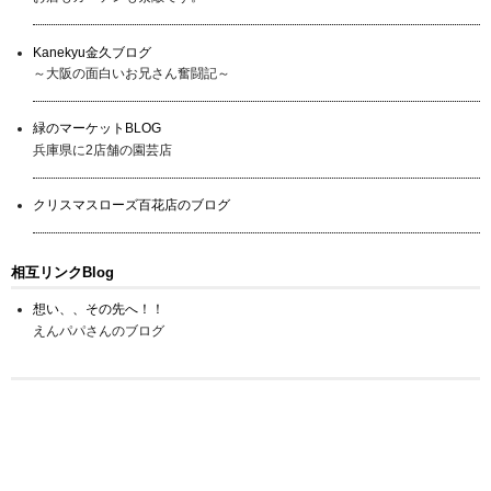
Kanekyu金久ブログ
～大阪の面白いお兄さん奮闘記～
緑のマーケットBLOG
兵庫県に2店舗の園芸店
クリスマスローズ百花店のブログ
相互リンクBlog
想い、、その先へ！！
えんパパさんのブログ