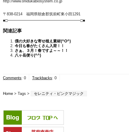
http://www.onidukabiosystem.co.jp
〒838-0214 福岡県朝倉郡筑前町東小田1291
■□━━━━━━━━━━━━━━━━━━━□■
関連記事
僕の大好きな寄せ植え素材(^O^)
今日も春がたくさん入荷！！
さぁ、３月！春ですよ～～！！
八ヶ岳便り(^^)
Comments
:
0
Trackbacks
:
0
Home
> Tags >
セレニティ・ピンクマジック