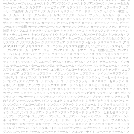
ージースノーブッシュ
オーストラリアンプランツ
オーストラリアンローズマリー
オータムカ
ラー
オーリキュラ
カラテア・オービフォリア
カランコエ・シャンデリア
カラーリーフ
カラ
ーリーフ金魚草
カリオプテリス
カリオペ
カリフォルニア・ドリーミング
カルチャー教室
カ
ルーナ
カルーナ・オータムパレット
カロケファリス・シルバーブッシュ
カンガルーポー
カン
ガルー・ポー
カンナ
カンパーナ・ピンク
カーネーション
ガイラルディア
ガウラ・あかね
ガ
ザニア・ガズー
ガーゴイル
ガーデニングワールドカップ
ガーデン
ガーデンアイテム
ガーデ
ンカルチャー幸田
ガーデンカーネーション
ガーデンシクラメン
ガーデンデンファレ
ガーデン
雑貨
キク・フエゴ
キャツラ・ジュピター
キャツラ・マーズ
キャラメルアンティーク
キャン
ディ・チョコレート
キャンドルケイトウ
キンギョソウ・スカンピードラゴン
キンセンカ・ブ
ロンズビューティー
ギョリュウバイ
クフェア・キューフェリックピンク
クリスタルグラス
ク
クリ
リスマス
クリスマスカラー
クリスマスフェア
クリスマスプレゼント
クリスマスリース
スマスローズ
クリスマスローズ・ニゲル
クリスマス雑貨
クリソセファラム・スマイリープ
ー
クレマチス・カートマニージョー
クレマチス・カートマニージョー枝垂れ仕立て
クレマチ
ス・ペトレイ
クローバー
グリーン
グリーンアイス
グリーンアイズ
グリーンギャラリーガー
デンズ
グレコマ
グレビレア・ジュビリー
ケイトウ
ケネディアイリッシュプリムローズ
ケネ
ディ・アイリッシュ・プリムローズ
ゲウム・イオス
ゲウム・マイタイ
ゲラニューム・インカ
ヌム
ゲラニューム・ターニャレンダル
ゲラニューム・ビルウォーリス
ゲラニューム・マック
スフライ
コスモス・アンティーク
コスモス・イエローキャンパス
コットンキャンディ
コニフ
ァー
コピア
コプロスマ
コプロスマ・イブニンググロー
コプロスマ・レインボーサプライズ
コルジリネ
コレオプシス
コロキア
コロニラ・バリエガータ
コンロンカ
コーヒーオベーショ
ン
ゴンフォスティグマ
ゴールデンガール
ゴールデンクラッカー
サイネリア・セネッティ
サ
イネリア・桂華
サクラソウ
サザンクロス
サマーポインセチア
サルビア
サルビア・ホルミナ
ム
サルビア・ライムライト
サントリナ
サントリーユーフォルビア
サンブリテニア
サンユウ
カ
ザンセツ
シェリー
シェルフ
シクラメン
シクラメンリーフビオラ
シクラメン・オリガミ
シ
クラメン・セレナーディア
シクラメン・ビクトリア
シクラメン・プチティアラ
シクラメン月
のうさぎ
シッサスシュガーバイン
ショコラ
ショコラポット
シラサギカヤツリ
シルバーレー
ス
シングル・イエロースポット
シングル・ブラック
シンビジューム
シンフォリカルポス
ジ
ギタリス・アプリコット
ジギタリス・スノーティンプル
ジニア
ジニア・プチランド
ジプソフ
ィラ
ジュズサンゴ
ジュリアン
ジュリアンプリンアラモード
ジュリアン・しあわせリング
ジ
ュリアン・アカツキ
ジュリアン・アンジュ
ジュリアン・シャンパンブルー
ジュリアン・シル
キーイエロー
ジュリアン・プリンアラモード
スイートアリッサム
スイートハーブメキシカン
スカエボラ
スカビオサ
スカビオサ・ブルーバルーン
スキミア
スティパ
ステルニー
ストック
ストレプトカーパス・クリスタルアイス
ストロビランサス
スプラッシュ・メドゥ
スプリング
ダンス
スーパーアリッサム
スーパーアリッサム・フロスティナイト
スーパーアリッサム・フ