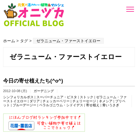
ホーム
> タグ >
ゼラニューム・ファーストイエロー
ゼラニューム・ファーストイエロー
今日の寄せ植えたち(^o^)
2012-10-08 (月)
ガーデニング
シンフォリカルポス
|
スーパーチュニア・ビスタ
|
ストック
|
ゼラニューム・ファ
ーストイエロー
|
ダリア
|
チェッカーベリー
|
チェリーセージ
|
ネメシア
|
プリペ
ット
|
ブルーデージー
|
ペラルゴニウム・シドイデス
|
寄せ植え
|
青いうさぎ