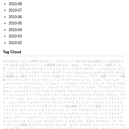
2010-08
2010-07
2010-06
2010-05
2010-04
2010-03
2010-02
Tag Cloud
4月
9月カレンダー
11周年
DJビオラ・バーガンディー
あかね空
あかね色のメイ
あわゆきエ
リカ
お正月
お正月バージョン
お歳暮用
かがり火
くれない
くれないロンド
ご挨拶
さくら
草・プリマ
さざなみ
さにべる
しくらしくら
すい～つビオラ
ぜんざい
つぶらなタヌキ
なでし
こ
においスミレ
ひらりモモ
ひらり・赤ぶどう
べコパ
みかんちゃん
みさき
ゆうぜん
ゆくは
し植物園
よつ葉や
アイアン
アイアンの花台
アイアンバスケット
アイアン雑貨
アイアン３輪
車
アイスラベンダー
アイビーゼラニューム
アイビーゼラニューム・シビル
アイビーゼラ・シ
ュガーベイビー
アイリのスキップ
アカエナ・パープルグースリーフ
アカシア・モニカ
アガス
ターシェ・ゴールデンジュビリー
アキレア
アジサイ
アジュガ
アスター
アステリア
アスフォ
デリネ・イエローキャンドル
アズレア
アネモネ
アネモネとビオラ
アフリカンアイズ
アベリ
ア・コンフェッティー
アマランサス
アヤリッチバイカラーパープル
アラビス
アラビス・グラ
シア
アリッサム・サミット
アルストロメリア
アルテナンテラ・ポリゴノイデス
アルテナンテ
ラ・ルビノイデス
アルテルナンテラ
アルテンナンテラ
アンソニー・パーカー
アンティリス・
レッドカーペット
アンティーク系
アンティーク調な雑貨
アンティーク雑貨
アークトチス
ア
ークトチス・グランディス
イオノプシディウム
イソトマ
イチゴのミルフィーユ
イベリス
イ
ングリッシュデージー
インテリアグリーン
ウォールデコレーション
ウンシニア
エキナセア
エスピノグリーン
エムグリーン
エレモフィラ
エレモフィラ・トビーベル
エンジェルリング
エンジェルレース
エンジェル・ローズピコティー
オカメヅタ・キセキ
オキザリス・サンラッ
ク
オシャレな雑貨
オステオスペルマム
オステオ・キララ
オダマキ・ビジューアンティークピ
ンク
オダマキ・マーブル
オルトシフォン
オルレイア
オルレイヤ
オレガノ
オレガノ・ユノ
オ