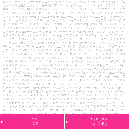
ロスティーナイト
スーパーチュニア・ビスタ
セイシボク
セシル・ドゥ・ボーランジェ
セダム
セダムの寄せ植え
セネシオ・貴鳳
セミアトラータ
セリンセ・マヨール
セリ・フラミンゴ
セ
ルリア
セルリアと横浜セレクション
セルリア・カルメン
セレニティ・ピンクマジック
セレニ
ティ・ラベンダーフロスト
セレニティ・ローズマジック
セロシア
セロシア・キャンドルケー
キ
センセーション
セール
ゼラニューム
ゼラニューム・カンカン
ゼラニューム・ファースト
イエロー
ソフトピンク
ソラリナ
タイム
タイム・ハイランドクリーム
ダイアモンドフィズ
ダ
イアンサス・ブラック
ダブルオステオ
ダブル・ホワイト剣弁咲き
ダリア
ダールベルグデージ
ー
チェッカーベリー
チェリーセージ
チモ・ローゼス
チャイニーズハット
チューリップ
チョ
コベリー
チョコレートコスモス
チロリアンデージー
テラコッタ
ディアスシア・ジェンタ
デ
ィアンディカ
ディオレサンス
ディージェイビオラ
デュランタ
デルフィニューム
デンファレ
トゥイニー
トウテイラン
トキアカネ
トリアシスミレ
トルコ・シェリー
トレニア
ドドナエア
ドドナエア・ポップブッシュ
ナチュラルテイスト
ナツザクラ
ナデシコ・ピーチプリンセス
ナ
デシコ・ブラックアダー
ニューサイラン
ニンフ
ネシア・ファンタジーピンク
ネメシア
ネメ
シアニモ
ネメシアメロウ
ネメシアメーテル
ネメシアメーテル・エレーヌ
ネメシアメーテル・
サーモンピンク
ネメシア・ニモ
ネメシア・ネシア
ネメシア・プリティドール
ネメシア・プリ
ティドール・パープル
ネメシア・メロウ
ネメシア・メーテル
ハウステンボス
ハゲイトウ
ハ
ゴロモジャスミン
ハロラギス
ハロラゲス・メルトンブロンズ
ハンギング
ハンギングガザニア
ハンギングバスケット
ハーデンベルギア
ハートブレイカー
ハーブ
ハーブゼラニューム
バイ
オゴールド
バイオレット系寄せ植え
バコパ
バスケットアレンジ
バラのような葉ボタン
バラ
の大苗
バラ咲きジュリアン
バラ咲きジュリアン・シルバーブルー
バラ大苗
バルコニーゼラニ
ューム
バレンシアアイボリーポーチ
バーガンディアイスバーグ
バーガンディー系
バージニア
ストック
バードバス
パティオガーベラ
パンジー
パンジーゼラ
パープルクランベリー
ヒスパ
ニカム・プルプレア
ヒペリカム・ゴールドフォーム
ヒペリカム・シルバーナ
ヒペリカム・ト
リカラー
ヒューケラ
ビオラ
ビオラ マンゴーアンティーク
ビオラ・サンフラッシュ
ビオ
ラ・チョコベリー
ビオラ花絵本
ビジュー・サファイヤ
ビデンス・イエローパレット
ビバーナ
ム
ビバーナム・ティヌス
ビンカ
ビート・ブルズブラッド
ピメレア
ピレア
ピンクアンティー
ク
ピンクイントゥーション
ピーチフロマージュ
ピーチ姫
ファイバー鉢
ファイヤーワークス
ファリナセア
フィットニア
フェア
フェアリーチュール
フェアリーピンク
フチンシア・アイ
スキューブ
フライングエッグ
フランクハードレイ
フリズルシズル
フリリアージュ
フリンジ
系シクラメン
フレンチラベンダー・マール
フローラ黒田園芸
ブライダルベル
ブラキカム
ブ
ラキカム・チェリッシュ
ブラキカム・ホワイティ
ブラスコ
ブラックダリア
ブラックナイト
ブラックバード
ブラックビンカ
ブラックルシアン
ブラッシングブライド
ブリキ
ブリリアン
オニヅカ
寄せ植え通販
トピンクアイスバーグ
ブルーエンジェル
ブルーコーラル
ブルーデージー
ブルーデージー・青
TOP
『オニ通』
いうさぎ
ブルー系
ブルー系寄せ植え
ブードゥースター・ピンク
プチティアラ
プチマカロン
プチロータス
プチロータスジョーイ
プラティセカ・ブルーコメット
プリペット
プリペット・