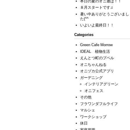
本日の夏のオニ通は！！
８月スタートです♫
暑い中ありがとうございまし
た(^^ゞ
いよいよ最終日！！
Categories
Green Cafe Morrow
IDEAL 植物生活
えんとつ町のプペル
オニちゃんねる
オニヅカ公式アプリ
ガーデニング
インテリアグリーン
オニフェス
その他
フラワンダフルライフ
マルシェ
ワークショップ
休日
家庭菜園