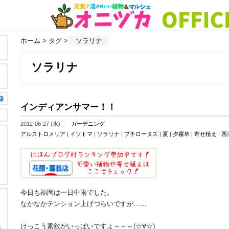
ホーム
> タグ >
ソラリナ
ソラリナ
インディアンサマー！！
2012-06-27 (水)
ガーデニング
アルストロメリア
|
イソトマ
|
ソラリナ
|
プチロータス
|
夏
|
夕霧草
|
寄せ植え
|
西
今日も福岡は一日中雨でした。
なかなかテンション上げづらいですが……
けっこう素敵がいっぱいですよ～～～(☆∀☆)