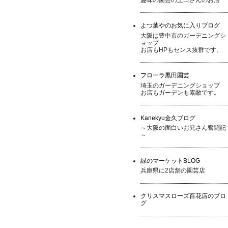
よつ葉やのお気に入りブログ
大阪は豊中市のガーデニングシ
ョップ
お店もHPもセンス抜群です。
フローラ黒田園芸
埼玉のガーデニングショップ
お店もガーデンも素敵です。
Kanekyu金久ブログ
～大阪の面白いお兄さん奮闘記
～
緑のマーケットBLOG
兵庫県に2店舗の園芸店
クリスマスローズ百花店のブロ
グ