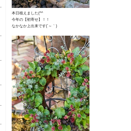
本日植えました(^^ゞ
今年の【初寄せ】！！
なかなか上出来です(´～｀)