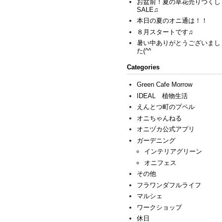
お盆前！夏の草花売りつくし
SALE♫
本日の夏のオニ通は！！
８月スタートです♫
暑い中ありがとうございまし
た(^^ゞ
Categories
Green Cafe Morrow
IDEAL 植物生活
えんとつ町のプペル
オニちゃんねる
オニヅカ公式アプリ
ガーデニング
インテリアグリーン
オニフェス
その他
フラワンダフルライフ
マルシェ
ワークショップ
休日