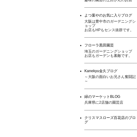
よつ葉やのお気に入りブログ
大阪は豊中市のガーデニングシ
ョップ
お店もHPもセンス抜群です。
フローラ黒田園芸
埼玉のガーデニングショップ
お店もガーデンも素敵です。
Kanekyu金久ブログ
～大阪の面白いお兄さん奮闘記
～
緑のマーケットBLOG
兵庫県に2店舗の園芸店
クリスマスローズ百花店のブロ
グ