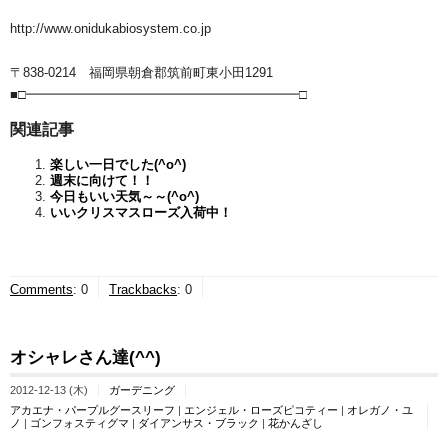
http://www.onidukabiosystem.co.jp
〒838-0214 福岡県朝倉郡筑前町東小田1291
■□━━━━━━━━━━━━━━━━━━━━━□
関連記事
楽しい一日でした(^o^)ゞ
週末に向けて！！
今日もいい天気～～(^o^)
いいクリスマスローズ入荷中！
Comments
:
0
Trackbacks
:
0
オシャレさん達(^^)
2012-12-13 (木)
ガーデニング
アカエナ・パープルグースリーフ
|
エンジェル・ローズピコティー
|
オレガノ・ユ
ノ
|
ゴンフォスティグマ
|
ダイアンサス・ブラック
|
花かんざし