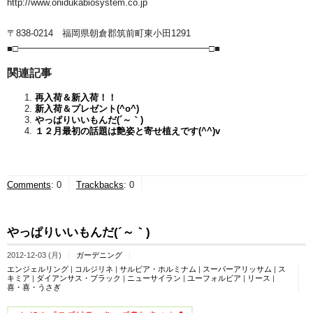
http://www.onidukabiosystem.co.jp
〒838-0214 福岡県朝倉郡筑前町東小田1291
■□━━━━━━━━━━━━━━━━━━━━━□■
関連記事
再入荷＆新入荷！！
新入荷＆プレゼント(^o^)
やっぱりいいもんだ(´～｀)
１２月最初の話題は艶姿と寄せ植えです(^^)v
Comments
:
0
Trackbacks
:
0
やっぱりいいもんだ(´～｀)
2012-12-03 (月)
ガーデニング
エンジェルリング
|
コルジリネ
|
サルビア・ホルミナム
|
スーパーアリッサム
|
ス
キミア
|
ダイアンサス・ブラック
|
ニューサイラン
|
ユーフォルビア
|
リース
|
喜・喜・うさぎ