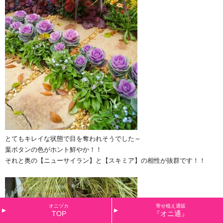
とてもキレイな状態で目を奪われそうでした～
葉ボタンの色がホント鮮やか！！
それと奥の【ニューサイラン】と【スキミア】の相性が抜群です！！
オニヅカ
寄せ植え通販
TOP
『オニ通』