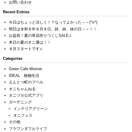
お問い合わせ
Recent Entries
今日はちょっと涼しく！？なってよかった～～(^o^)
明日は令和８年８月８日。鉢、鉢、鉢の日～～！！
お盆前！夏の草花売りつくしSALE♫
本日の夏のオニ通は！！
８月スタートです♫
Categories
Green Cafe Morrow
IDEAL 植物生活
えんとつ町のプペル
オニちゃんねる
オニヅカ公式アプリ
ガーデニング
インテリアグリーン
オニフェス
その他
フラワンダフルライフ