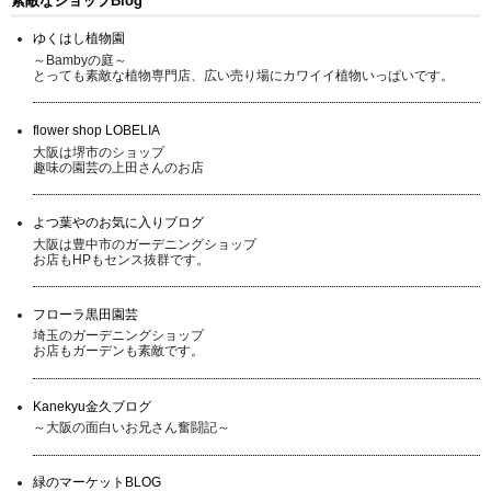
素敵なショップBlog
ゆくはし植物園
～Bambyの庭～
とっても素敵な植物専門店、広い売り場にカワイイ植物いっぱいです。
flower shop LOBELIA
大阪は堺市のショップ
趣味の園芸の上田さんのお店
よつ葉やのお気に入りブログ
大阪は豊中市のガーデニングショップ
お店もHPもセンス抜群です。
フローラ黒田園芸
埼玉のガーデニングショップ
お店もガーデンも素敵です。
Kanekyu金久ブログ
～大阪の面白いお兄さん奮闘記～
緑のマーケットBLOG