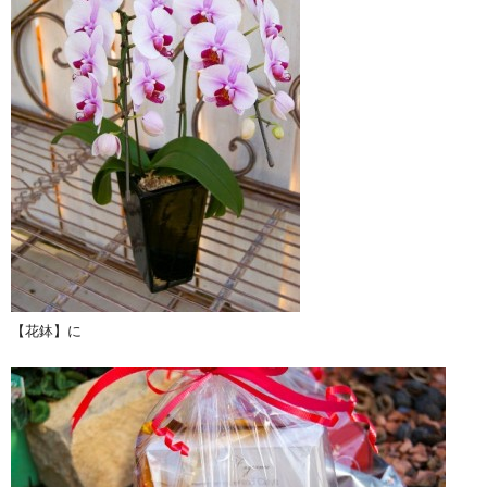
【花鉢】に