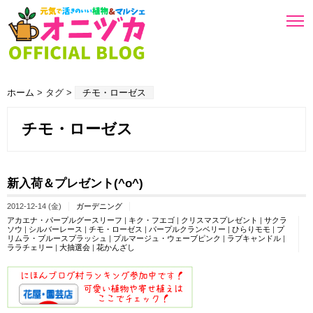
ホーム
> タグ >
チモ・ローゼス
チモ・ローゼス
新入荷＆プレゼント(^o^)
2012-12-14 (金)
ガーデニング
アカエナ・パープルグースリーフ
|
キク・フエゴ
|
クリスマスプレゼント
|
サクラ
ソウ
|
シルバーレース
|
チモ・ローゼス
|
パープルクランベリー
|
ひらりモモ
|
プ
リムラ・ブルースプラッシュ
|
プルマージュ・ウェーブピンク
|
ラブキャンドル
|
ララチェリー
|
大抽選会
|
花かんざし