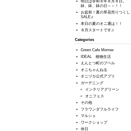
明日は令和８年８月８日。
鉢、鉢、鉢の日～～！！
お盆前！夏の草花売りつくし
SALE♫
本日の夏のオニ通は！！
８月スタートです♫
Categories
Green Cafe Morrow
IDEAL 植物生活
えんとつ町のプペル
オニちゃんねる
オニヅカ公式アプリ
ガーデニング
インテリアグリーン
オニフェス
その他
フラワンダフルライフ
マルシェ
ワークショップ
休日