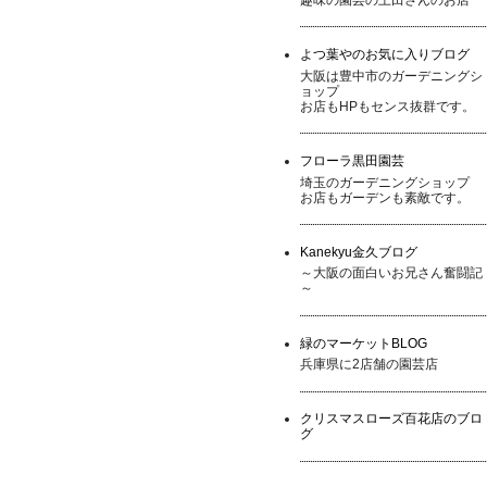
よつ葉やのお気に入りブログ
大阪は豊中市のガーデニングシ
ョップ
お店もHPもセンス抜群です。
フローラ黒田園芸
埼玉のガーデニングショップ
お店もガーデンも素敵です。
Kanekyu金久ブログ
～大阪の面白いお兄さん奮闘記
～
緑のマーケットBLOG
兵庫県に2店舗の園芸店
クリスマスローズ百花店のブロ
グ