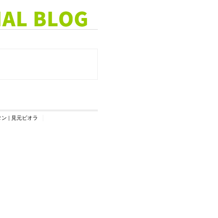
タン
|
見元ビオラ