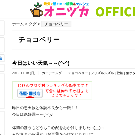
ホーム
> タグ >
チョコベリー
チョコベリー
今日はいい天気～～(^-^)
2012-11-18 (日)
ガーデニング
チョコベリー
|
フリズルシズル
|
歌姫
|
葉ボ
昨日の悪天候と体調不良から一転！！
今日は絶好調～～(^-^)v
体調のほうもどうもご心配をおかけしましたm(__)m
みなさまから温かいお言葉をかけていただいて。