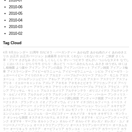
2010-07
2010-06
2010-05
2010-04
2010-03
2010-02
Tag Cloud
4月
9月カレンダー
11周年
DJビオラ・バーガンディー
あかね空
あかね色のメイ
あわゆきエ
リカ
お正月
お正月バージョン
お歳暮用
かがり火
くれない
くれないロンド
ご挨拶
さくら
草・プリマ
さざなみ
さにべる
しくらしくら
すい～つビオラ
ぜんざい
つぶらなタヌキ
なでし
こ
においスミレ
ひらりモモ
ひらり・赤ぶどう
べコパ
みかんちゃん
みさき
ゆうぜん
ゆくは
し植物園
よつ葉や
アイアン
アイアンの花台
アイアンバスケット
アイアン雑貨
アイアン３輪
車
アイスラベンダー
アイビーゼラニューム
アイビーゼラニューム・シビル
アイビーゼラ・シ
ュガーベイビー
アイリのスキップ
アカエナ・パープルグースリーフ
アカシア・モニカ
アガス
ターシェ・ゴールデンジュビリー
アキレア
アジサイ
アジュガ
アスター
アステリア
アスフォ
デリネ・イエローキャンドル
アズレア
アネモネ
アネモネとビオラ
アフリカンアイズ
アベリ
ア・コンフェッティー
アマランサス
アヤリッチバイカラーパープル
アラビス
アラビス・グラ
シア
アリッサム・サミット
アルストロメリア
アルテナンテラ・ポリゴノイデス
アルテナンテ
ラ・ルビノイデス
アルテルナンテラ
アルテンナンテラ
アンソニー・パーカー
アンティリス・
レッドカーペット
アンティーク系
アンティーク調な雑貨
アンティーク雑貨
アークトチス
ア
ークトチス・グランディス
イオノプシディウム
イソトマ
イチゴのミルフィーユ
イベリス
イ
ングリッシュデージー
インテリアグリーン
ウォールデコレーション
ウンシニア
エキナセア
エスピノグリーン
エムグリーン
エレモフィラ
エレモフィラ・トビーベル
エンジェルリング
エンジェルレース
エンジェル・ローズピコティー
オカメヅタ・キセキ
オキザリス・サンラッ
ク
オシャレな雑貨
オステオスペルマム
オステオ・キララ
オダマキ・ビジューアンティークピ
ンク
オダマキ・マーブル
オルトシフォン
オルレイア
オルレイヤ
オレガノ
オレガノ・ユノ
オ
ージースノーブッシュ
オーストラリアンプランツ
オーストラリアンローズマリー
オータムカ
ラー
オーリキュラ
カラテア・オービフォリア
カランコエ・シャンデリア
カラーリーフ
カラ