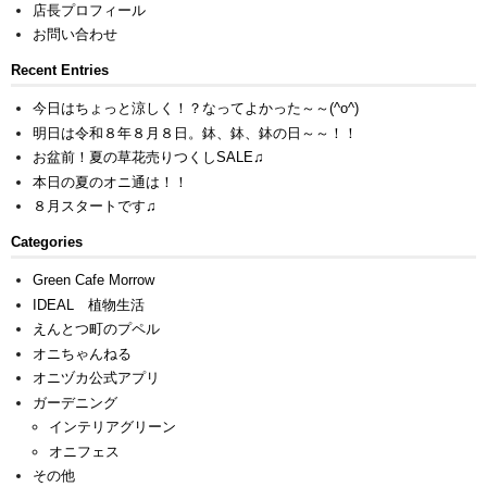
店長プロフィール
お問い合わせ
Recent Entries
今日はちょっと涼しく！？なってよかった～～(^o^)
明日は令和８年８月８日。鉢、鉢、鉢の日～～！！
お盆前！夏の草花売りつくしSALE♫
本日の夏のオニ通は！！
８月スタートです♫
Categories
Green Cafe Morrow
IDEAL 植物生活
えんとつ町のプペル
オニちゃんねる
オニヅカ公式アプリ
ガーデニング
インテリアグリーン
オニフェス
その他