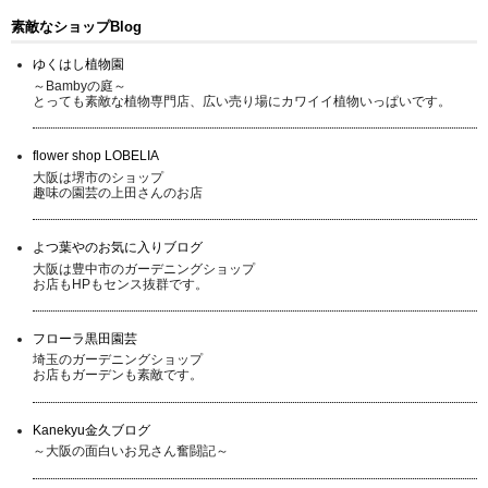
素敵なショップBlog
ゆくはし植物園
～Bambyの庭～
とっても素敵な植物専門店、広い売り場にカワイイ植物いっぱいです。
flower shop LOBELIA
大阪は堺市のショップ
趣味の園芸の上田さんのお店
よつ葉やのお気に入りブログ
大阪は豊中市のガーデニングショップ
お店もHPもセンス抜群です。
フローラ黒田園芸
埼玉のガーデニングショップ
お店もガーデンも素敵です。
Kanekyu金久ブログ
～大阪の面白いお兄さん奮闘記～