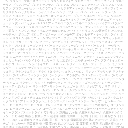
アン
プリムラ・ブルースプラッシュ
プリンセスアイコ
プルマージュ・ウェーブピンク
プルモ
ナリア
プルンパーゴ
プレクトランサス
プレミアム
プレミアムシクラメン
プレミアム・ジュ
リアン
プロフュージョン
ヘミグラフィス
ヘミジギア・マーブルキャンディ
ヘリオフィラ
ヘ
リクリサム
ヘリクリサム・ライムライム
ヘンリーヅタ
ヘーベ
ヘーベ・ハートブレイカー
ベ
ゴニア
ベゴニア・ジニー
ベロニカ・オックスフォードブルー
ベロニカ・グレース
ベロニカ・
トウテイラン
ベロニカ・マダムマルシア
ベロニカ・ミッフィープルート
ペチュニア
ペッシ
ュ・ボンボン
ペニセタム
ペペロミア
ペラルゴニウム
ペラルゴニウム・シドイデス
ペラルゴ
ニウム・ラベンダーラス
ペラルゴニューム
ペラルゴニューム・エンジェルアイズ
ペルシカリ
ア・斑入り
ペンタス
ホスマリエンゼ
ホルミナム
ホワイト・クリスマスな寄せ植え
ボルデュ
ールドール
ボロニア
ボロニア・ピナータ
ポインセチア
ポインセチア・キャンドルライト
ポ
ット
ポリゴナム
ポレモニューム
マイファニープリンセス
マウント・エデン
マスカットのジ
ュレ
マトリカリア・ライム
マリーヌ
マーガレット
マーガレット・ウォーターメロン
マーガ
レット・ソレミオ
マーガレット・パーカッション
マーガレット・ペパーミント
マーガレッ
ト・メテオールレッド
マーガレット・モモコ
マーキュリー
マーシャリア
ミカニア
ミスティ
ックスパイヤーズブルー
ミニシクラメン
ミニバラ
ミニバラ・グリーンアイス
ミニバラ・チュ
チュ
ミニバラ・テディーベアー
ミニバラ・ピジョン
ミニポインセチア
ミニミニのシクラメン
ミニミニキャンドルケイトウ
ミニリース
ミニ葉ボタン
ムルチコーレ・アップライトイエロー
ムルチコーレ・ムーンライトイエロー
メギ・ハーレクィーン
モカ・フォーチューン
モナラベ
ンダー
モンステラ
ヤブコウジ
ユーパトリューム・グリーンフェザー
ユーフォルビア
ラナン
キュラス
ラナンキュラス・アラクネJr
ラナンキュラス・セロン
ラナン・アヤリッチ
ラブキャ
ンドル
ラベンダー
ラベンダーラス
ラベンダー・アラルディ
ラベンダー・ウーリー
ラベンダ
ー・キャリコ
ラベンダー・キューレッド
ラミウム・アングリーナウェイ
ララチェリー
ランタ
ナ
リクニス
リグラリア
リシマキアボージョレー
リシマキア・ゴールデンアレキサンダー
リ
シマキア・ボジョレー
リシマキア・リッシーバリエガータ
リス
リッピア
リナリア
リナリ
ア・グッピー
リューカ
リューカデンドロン
リューカデンドロン・ケーティーズブラッシュ
リ
ューカデンドロン・セニョリータ
リューカデンドロン・ハーベスト
リンデルニア
リース
リー
スハンギング
ルル・チョコエッジ
レウィシア
レウィシアとプチマカロン
レウコフィラム
レ
ックスベゴニア
レッドフラッシュ
レンゲローズ
レースラベンダー
ロベジア・ピンキー
ロベ
リア
ローズタイガー
ロータス・クレティクス
ローダンやマーガレットの寄せ植え
ローダンセ
マム
ローダンセマム・エルフ
ローダンセマム・ルナ
ワイヤースター
ワイヤーバスケット
ワ
イヤープランツスポットライト
ワレモコウ
京舞妓
八ヶ岳
八重咲きカルーナ
八重咲きシクラ
メン・チモ
冬桜
出張
分枝葉ボタン
初恋草
初詣
北関東
千日小坊
千日紅
千日紅ちなつ
千日
紅・ろりぽっぷ
原種リビダス
和風
喜・喜・うさぎ
営業再開
四つ葉のクローバー
四季なりイ
チゴ・トスカーナ
園芸教室
売り場
変わり色のプリムラ
夏
夏野菜
夕霧草
多粒播き葉ボタン
多肉植物
大型の寄せ植え
大抽選会
太陽のアンジェ
姫小菊・クールホワイト
宿根リナリア
宿