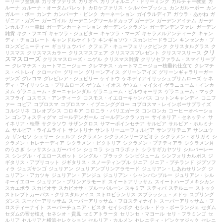
ーリーフ金魚草
カリオプテリス
カリオペ
カリフォルニア・ドリーミング
カルチャー教室
カ
ルーナ
カルーナ・オータムパレット
カロケファリス・シルバーブッシュ
カンガルーポー
カン
ガルー・ポー
カンナ
カンパーナ・ピンク
カーネーション
ガイラルディア
ガウラ・あかね
ガ
ザニア・ガズー
ガーゴイル
ガーデニングワールドカップ
ガーデン
ガーデンアイテム
ガーデ
ンカルチャー幸田
ガーデンカーネーション
ガーデンシクラメン
ガーデンデンファレ
ガーデン
雑貨
キク・フエゴ
キャツラ・ジュピター
キャツラ・マーズ
キャラメルアンティーク
キャン
ディ・チョコレート
キャンドルケイトウ
キンギョソウ・スカンピードラゴン
キンセンカ・ブ
ロンズビューティー
ギョリュウバイ
クフェア・キューフェリックピンク
クリスタルグラス
ク
クリ
リスマス
クリスマスカラー
クリスマスフェア
クリスマスプレゼント
クリスマスリース
スマスローズ
クリスマスローズ・ニゲル
クリスマス雑貨
クリソセファラム・スマイリープ
ー
クレマチス・カートマニージョー
クレマチス・カートマニージョー枝垂れ仕立て
クレマチ
ス・ペトレイ
クローバー
グリーン
グリーンアイス
グリーンアイズ
グリーンギャラリーガー
デンズ
グレコマ
グレビレア・ジュビリー
ケイトウ
ケネディアイリッシュプリムローズ
ケネ
ディ・アイリッシュ・プリムローズ
ゲウム・イオス
ゲウム・マイタイ
ゲラニューム・インカ
ヌム
ゲラニューム・ターニャレンダル
ゲラニューム・ビルウォーリス
ゲラニューム・マック
スフライ
コスモス・アンティーク
コスモス・イエローキャンパス
コットンキャンディ
コニフ
ァー
コピア
コプロスマ
コプロスマ・イブニンググロー
コプロスマ・レインボーサプライズ
コルジリネ
コレオプシス
コロキア
コロニラ・バリエガータ
コンロンカ
コーヒーオベーショ
ン
ゴンフォスティグマ
ゴールデンガール
ゴールデンクラッカー
サイネリア・セネッティ
サ
イネリア・桂華
サクラソウ
サザンクロス
サマーポインセチア
サルビア
サルビア・ホルミナ
ム
サルビア・ライムライト
サントリナ
サントリーユーフォルビア
サンブリテニア
サンユウ
カ
ザンセツ
シェリー
シェルフ
シクラメン
シクラメンリーフビオラ
シクラメン・オリガミ
シ
クラメン・セレナーディア
シクラメン・ビクトリア
シクラメン・プチティアラ
シクラメン月
のうさぎ
シッサスシュガーバイン
ショコラ
ショコラポット
シラサギカヤツリ
シルバーレー
ス
シングル・イエロースポット
シングル・ブラック
シンビジューム
シンフォリカルポス
ジ
ギタリス・アプリコット
ジギタリス・スノーティンプル
ジニア
ジニア・プチランド
ジプソフ
ィラ
ジュズサンゴ
ジュリアン
ジュリアンプリンアラモード
ジュリアン・しあわせリング
ジ
ュリアン・アカツキ
ジュリアン・アンジュ
ジュリアン・シャンパンブルー
ジュリアン・シル
キーイエロー
ジュリアン・プリンアラモード
スイートアリッサム
スイートハーブメキシカン
スカエボラ
スカビオサ
スカビオサ・ブルーバルーン
スキミア
スティパ
ステルニー
ストック
ストレプトカーパス・クリスタルアイス
ストロビランサス
スプラッシュ・メドゥ
スプリング
ダンス
スーパーアリッサム
スーパーアリッサム・フロスティナイト
スーパーアリッサム・フ
ロスティーナイト
スーパーチュニア・ビスタ
セイシボク
セシル・ドゥ・ボーランジェ
セダム
セダムの寄せ植え
セネシオ・貴鳳
セミアトラータ
セリンセ・マヨール
セリ・フラミンゴ
セ
ルリア
セルリアと横浜セレクション
セルリア・カルメン
セレニティ・ピンクマジック
セレニ