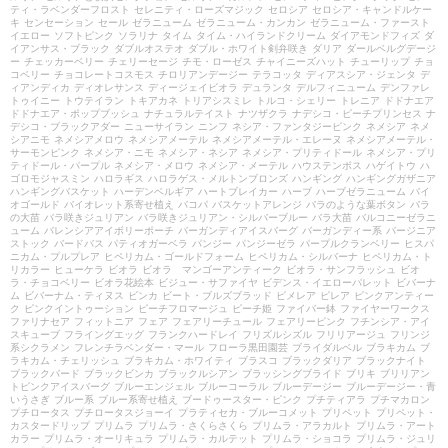
ティ・ラベンダーフロスト
セレニティ・ローズマジック
セロシア
セロシア・キャンドルケー
キ
センセーション
セール
ゼラニューム
ゼラニューム・カンカン
ゼラニューム・ファースト
イエロー
ソフトピンク
ソラリナ
タイム
タイム・ハイランドクリーム
ダイアモンドフィズ
ダ
イアンサス・ブラック
ダブルオステオ
ダブル・ホワイト剣弁咲き
ダリア
ダールベルグデージ
ー
チェッカーベリー
チェリーセージ
チモ・ローゼス
チャイニーズハット
チューリップ
チョ
コベリー
チョコレートコスモス
チロリアンデージー
テラコッタ
ディアスシア・ジェンタ
デ
ィアンディカ
ディオレサンス
ディージェイビオラ
デュランタ
デルフィニューム
デンファレ
トゥイニー
トウテイラン
トキアカネ
トリアシスミレ
トルコ・シェリー
トレニア
ドドナエア
ドドナエア・ポップブッシュ
ナチュラルテイスト
ナツザクラ
ナデシコ・ピーチプリンセス
ナ
デシコ・ブラックアダー
ニューサイラン
ニンフ
ネシア・ファンタジーピンク
ネメシア
ネメ
シアニモ
ネメシアメロウ
ネメシアメーテル
ネメシアメーテル・エレーヌ
ネメシアメーテル・
サーモンピンク
ネメシア・ニモ
ネメシア・ネシア
ネメシア・プリティドール
ネメシア・プリ
ティドール・パープル
ネメシア・メロウ
ネメシア・メーテル
ハウステンボス
ハゲイトウ
ハ
ゴロモジャスミン
ハロラギス
ハロラゲス・メルトンブロンズ
ハンギング
ハンギングガザニア
ハンギングバスケット
ハーデンベルギア
ハートブレイカー
ハーブ
ハーブゼラニューム
バイ
オゴールド
バイオレット系寄せ植え
バコパ
バスケットアレンジ
バラのような葉ボタン
バラ
の大苗
バラ咲きジュリアン
バラ咲きジュリアン・シルバーブルー
バラ大苗
バルコニーゼラニ
ューム
バレンシアアイボリーポーチ
バーガンディアイスバーグ
バーガンディー系
バージニア
ストック
バードバス
パティオガーベラ
パンジー
パンジーゼラ
パープルクランベリー
ヒスパ
ニカム・プルプレア
ヒペリカム・ゴールドフォーム
ヒペリカム・シルバーナ
ヒペリカム・ト
リカラー
ヒューケラ
ビオラ
ビオラ マンゴーアンティーク
ビオラ・サンフラッシュ
ビオ
ラ・チョコベリー
ビオラ花絵本
ビジュー・サファイヤ
ビデンス・イエローパレット
ビバーナ
ム
ビバーナム・ティヌス
ビンカ
ビート・ブルズブラッド
ピメレア
ピレア
ピンクアンティー
ク
ピンクイントゥーション
ピーチフロマージュ
ピーチ姫
ファイバー鉢
ファイヤーワークス
ファリナセア
フィットニア
フェア
フェアリーチュール
フェアリーピンク
フチンシア・アイ
スキューブ
フライングエッグ
フランクハードレイ
フリズルシズル
フリリアージュ
フリンジ
系シクラメン
フレンチラベンダー・マール
フローラ黒田園芸
ブライダルベル
ブラキカム
ブ
ラキカム・チェリッシュ
ブラキカム・ホワイティ
ブラスコ
ブラックダリア
ブラックナイト
ブラックバード
ブラックビンカ
ブラックルシアン
ブラッシングブライド
ブリキ
ブリリアン
トピンクアイスバーグ
ブルーエンジェル
ブルーコーラル
ブルーデージー
ブルーデージー・青
いうさぎ
ブルー系
ブルー系寄せ植え
ブードゥースター・ピンク
プチティアラ
プチマカロン
プチロータス
プチロータスジョーイ
プラティセカ・ブルーコメット
プリペット
プリペット・
カスタードリップ
プリムラ
プリムラ・さくらさくら
プリムラ・アラカルト
プリムラ・アート
カラー
プリムラ・オーリキュラ
プリムラ・カルテット
プリムラ・ショコラ
プリムラ・ジュリ