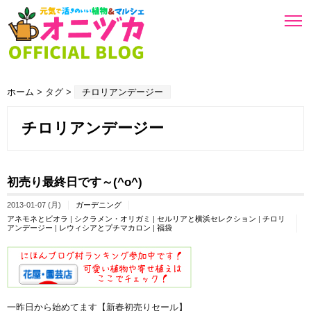
ホーム
> タグ >
チロリアンデージー
チロリアンデージー
初売り最終日です～(^o^)
2013-01-07 (月)
ガーデニング
アネモネとビオラ
|
シクラメン・オリガミ
|
セルリアと横浜セレクション
|
チロリ
アンデージー
|
レウィシアとプチマカロン
|
福袋
一昨日から始めてます【新春初売りセール】