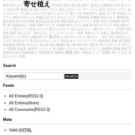
寄せ植え
根草
寄せカゴ
寄せ植え実演
寄せ植え祭り
展示会
山紫陽花
年末
庭づく
り
忘れな草
敬老の日
斑入りのアラビス
斑入りのスーパーアリッサム
斑入りのフロックス
斑
入りカラミンサ
斑入りグレコマ
斑入りネメシア
新しい鉢
新春初売り
新色
日々草
星咲きジュ
リアン
晴れの日のパル
木漏れ日のクウ
木立ベゴニア
木製雑貨
朱鷺茜
桐生ビオラ
梅雨対策
森の妖精
植え替え体験
植え込みのお仕事
植栽
横浜セレクション
歌姫
水仙
渋谷園芸
烏羽千
両
照り葉葉ボタン
球根
球根ベゴニア
白雪姫
神戸ビオラ
福袋
秋
秋バラフェア
秋色
秋色ケ
イトウ
糸ピコティ
紅葉カルーナ
紫のシクラメン
絵になるスミレ
緑のマーケット
自宅用
自社
生産
艶姿
花かんざし
花かんざしコットンキャンディ
花壇
花壇づくり
花祭り
花絵本ビオラ
葉ボタン
花花フレーム
芽出し球根
萌々子
葉ボタンリース
葉ボタン・光子
蛇口
西洋ニンジ
ンボク
見元ビオラ
見元ビオラのミッキー
見元ビオラ・ピンクコアラ
見本花壇
視察
親子教室
観葉植物
講習会
赤ぶどう
輸入鉢
輸入陶器鉢
迷い猫
都わすれ
都忘れ
野うさぎミーモ
野ぶど
う
野菜苗
金魚草
金魚草トゥイニー
鉢
鉢物シクラメン
鉢花シクラメン
鋳物製の置物
長崎
門
雑貨
松風寄せ植え
関東園芸店
関西園芸店
陶器鉢
雑貨・陶器鉢フェア
雲間草
青いうさぎ
黄
花コスモス
黒竜
Search
Feeds
All Entries(RSS2.0)
All Entries(Atom)
All Comments(RSS2.0)
Meta
Valid
XHTML