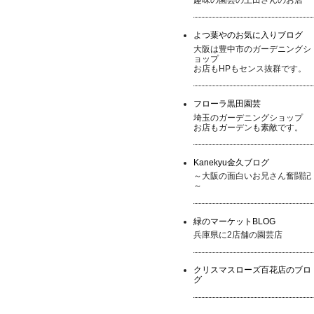
よつ葉やのお気に入りブログ
大阪は豊中市のガーデニングシ
ョップ
お店もHPもセンス抜群です。
フローラ黒田園芸
埼玉のガーデニングショップ
お店もガーデンも素敵です。
Kanekyu金久ブログ
～大阪の面白いお兄さん奮闘記
～
緑のマーケットBLOG
兵庫県に2店舗の園芸店
クリスマスローズ百花店のブロ
グ