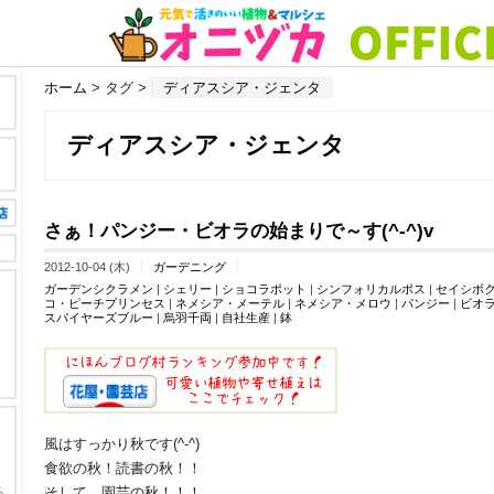
ホーム
> タグ >
ディアスシア・ジェンタ
ディアスシア・ジェンタ
さぁ！パンジー・ビオラの始まりで～す(^-^)v
2012-10-04 (木)
ガーデニング
ガーデンシクラメン
|
シェリー
|
ショコラポット
|
シンフォリカルポス
|
セイシボ
コ・ピーチプリンセス
|
ネメシア・メーテル
|
ネメシア・メロウ
|
パンジー
|
ビオ
スパイヤーズブルー
|
烏羽千両
|
自社生産
|
鉢
風はすっかり秋です(^-^)
食欲の秋！読書の秋！！
そして、園芸の秋！！！