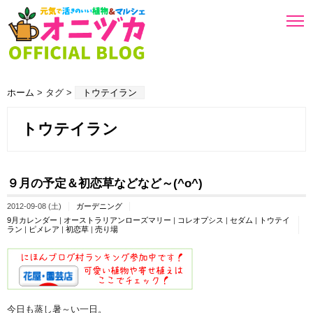
ホーム
> タグ >
トウテイラン
トウテイラン
９月の予定＆初恋草などなど～(^o^)
2012-09-08 (土)
ガーデニング
9月カレンダー
|
オーストラリアンローズマリー
|
コレオプシス
|
セダム
|
トウテイ
ラン
|
ピメレア
|
初恋草
|
売り場
今日も蒸し暑～い一日。