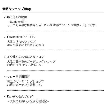
素敵なショップBlog
ゆくはし植物園
～Bambyの庭～
とっても素敵な植物専門店、広い売り場にカワイイ植物いっぱいです。
flower shop LOBELIA
大阪は堺市のショップ
趣味の園芸の上田さんのお店
よつ葉やのお気に入りブログ
大阪は豊中市のガーデニングショップ
お店もHPもセンス抜群です。
フローラ黒田園芸
埼玉のガーデニングショップ
お店もガーデンも素敵です。
Kanekyu金久ブログ
～大阪の面白いお兄さん奮闘記～