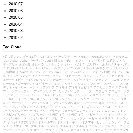
2010-07
2010-06
2010-05
2010-04
2010-03
2010-02
Tag Cloud
4月
9月カレンダー
11周年
DJビオラ・バーガンディー
あかね空
あかね色のメイ
あわゆきエ
リカ
お正月
お正月バージョン
お歳暮用
かがり火
くれない
くれないロンド
ご挨拶
さくら
草・プリマ
さざなみ
さにべる
しくらしくら
すい～つビオラ
ぜんざい
つぶらなタヌキ
なでし
こ
においスミレ
ひらりモモ
ひらり・赤ぶどう
べコパ
みかんちゃん
みさき
ゆうぜん
ゆくは
し植物園
よつ葉や
アイアン
アイアンの花台
アイアンバスケット
アイアン雑貨
アイアン３輪
車
アイスラベンダー
アイビーゼラニューム
アイビーゼラニューム・シビル
アイビーゼラ・シ
ュガーベイビー
アイリのスキップ
アカエナ・パープルグースリーフ
アカシア・モニカ
アガス
ターシェ・ゴールデンジュビリー
アキレア
アジサイ
アジュガ
アスター
アステリア
アスフォ
デリネ・イエローキャンドル
アズレア
アネモネ
アネモネとビオラ
アフリカンアイズ
アベリ
ア・コンフェッティー
アマランサス
アヤリッチバイカラーパープル
アラビス
アラビス・グラ
シア
アリッサム・サミット
アルストロメリア
アルテナンテラ・ポリゴノイデス
アルテナンテ
ラ・ルビノイデス
アルテルナンテラ
アルテンナンテラ
アンソニー・パーカー
アンティリス・
レッドカーペット
アンティーク系
アンティーク調な雑貨
アンティーク雑貨
アークトチス
ア
ークトチス・グランディス
イオノプシディウム
イソトマ
イチゴのミルフィーユ
イベリス
イ
ングリッシュデージー
インテリアグリーン
ウォールデコレーション
ウンシニア
エキナセア
エスピノグリーン
エムグリーン
エレモフィラ
エレモフィラ・トビーベル
エンジェルリング
エンジェルレース
エンジェル・ローズピコティー
オカメヅタ・キセキ
オキザリス・サンラッ
ク
オシャレな雑貨
オステオスペルマム
オステオ・キララ
オダマキ・ビジューアンティークピ
ンク
オダマキ・マーブル
オルトシフォン
オルレイア
オルレイヤ
オレガノ
オレガノ・ユノ
オ
ージースノーブッシュ
オーストラリアンプランツ
オーストラリアンローズマリー
オータムカ