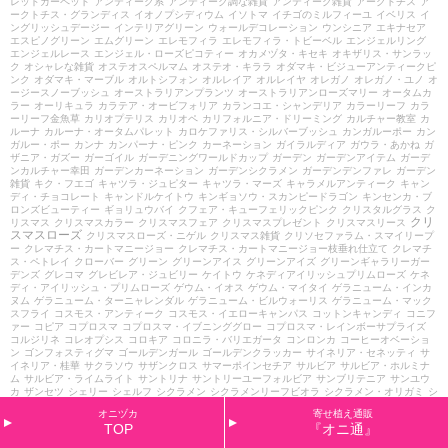
レッドカーペット
アンティーク系
アンティーク調な雑貨
アンティーク雑貨
アークトチス
ア
ークトチス・グランディス
イオノプシディウム
イソトマ
イチゴのミルフィーユ
イベリス
イ
ングリッシュデージー
インテリアグリーン
ウォールデコレーション
ウンシニア
エキナセア
エスピノグリーン
エムグリーン
エレモフィラ
エレモフィラ・トビーベル
エンジェルリング
エンジェルレース
エンジェル・ローズピコティー
オカメヅタ・キセキ
オキザリス・サンラッ
ク
オシャレな雑貨
オステオスペルマム
オステオ・キララ
オダマキ・ビジューアンティークピ
ンク
オダマキ・マーブル
オルトシフォン
オルレイア
オルレイヤ
オレガノ
オレガノ・ユノ
オ
ージースノーブッシュ
オーストラリアンプランツ
オーストラリアンローズマリー
オータムカ
ラー
オーリキュラ
カラテア・オービフォリア
カランコエ・シャンデリア
カラーリーフ
カラ
ーリーフ金魚草
カリオプテリス
カリオペ
カリフォルニア・ドリーミング
カルチャー教室
カ
ルーナ
カルーナ・オータムパレット
カロケファリス・シルバーブッシュ
カンガルーポー
カン
ガルー・ポー
カンナ
カンパーナ・ピンク
カーネーション
ガイラルディア
ガウラ・あかね
ガ
ザニア・ガズー
ガーゴイル
ガーデニングワールドカップ
ガーデン
ガーデンアイテム
ガーデ
ンカルチャー幸田
ガーデンカーネーション
ガーデンシクラメン
ガーデンデンファレ
ガーデン
雑貨
キク・フエゴ
キャツラ・ジュピター
キャツラ・マーズ
キャラメルアンティーク
キャン
ディ・チョコレート
キャンドルケイトウ
キンギョソウ・スカンピードラゴン
キンセンカ・ブ
ロンズビューティー
ギョリュウバイ
クフェア・キューフェリックピンク
クリスタルグラス
ク
クリ
リスマス
クリスマスカラー
クリスマスフェア
クリスマスプレゼント
クリスマスリース
スマスローズ
クリスマスローズ・ニゲル
クリスマス雑貨
クリソセファラム・スマイリープ
ー
クレマチス・カートマニージョー
クレマチス・カートマニージョー枝垂れ仕立て
クレマチ
ス・ペトレイ
クローバー
グリーン
グリーンアイス
グリーンアイズ
グリーンギャラリーガー
デンズ
グレコマ
グレビレア・ジュビリー
ケイトウ
ケネディアイリッシュプリムローズ
ケネ
ディ・アイリッシュ・プリムローズ
ゲウム・イオス
ゲウム・マイタイ
ゲラニューム・インカ
ヌム
ゲラニューム・ターニャレンダル
ゲラニューム・ビルウォーリス
ゲラニューム・マック
スフライ
コスモス・アンティーク
コスモス・イエローキャンパス
コットンキャンディ
コニフ
ァー
コピア
コプロスマ
コプロスマ・イブニンググロー
コプロスマ・レインボーサプライズ
コルジリネ
コレオプシス
コロキア
コロニラ・バリエガータ
コンロンカ
コーヒーオベーショ
ン
ゴンフォスティグマ
ゴールデンガール
ゴールデンクラッカー
サイネリア・セネッティ
サ
イネリア・桂華
サクラソウ
サザンクロス
サマーポインセチア
サルビア
サルビア・ホルミナ
ム
サルビア・ライムライト
サントリナ
サントリーユーフォルビア
サンブリテニア
サンユウ
カ
ザンセツ
シェリー
シェルフ
シクラメン
シクラメンリーフビオラ
シクラメン・オリガミ
シ
クラメン・セレナーディア
シクラメン・ビクトリア
シクラメン・プチティアラ
シクラメン月
オニヅカ
寄せ植え通販
のうさぎ
シッサスシュガーバイン
ショコラ
ショコラポット
シラサギカヤツリ
シルバーレー
TOP
『オニ通』
ス
シングル・イエロースポット
シングル・ブラック
シンビジューム
シンフォリカルポス
ジ
ギタリス・アプリコット
ジギタリス・スノーティンプル
ジニア
ジニア・プチランド
ジプソフ