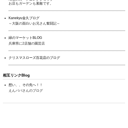
お店もガーデンも素敵です。
Kanekyu金久ブログ
～大阪の面白いお兄さん奮闘記～
緑のマーケットBLOG
兵庫県に2店舗の園芸店
クリスマスローズ百花店のブログ
相互リンクBlog
想い、、その先へ！！
えんパパさんのブログ