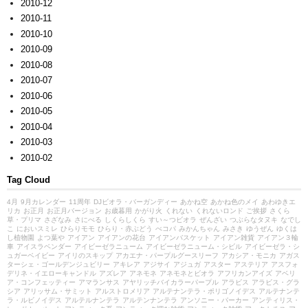
2010-12
2010-11
2010-10
2010-09
2010-08
2010-07
2010-06
2010-05
2010-04
2010-03
2010-02
Tag Cloud
4月
9月カレンダー
11周年
DJビオラ・バーガンディー
あかね空
あかね色のメイ
あわゆきエ
リカ
お正月
お正月バージョン
お歳暮用
かがり火
くれない
くれないロンド
ご挨拶
さくら
草・プリマ
さざなみ
さにべる
しくらしくら
すい～つビオラ
ぜんざい
つぶらなタヌキ
なでし
こ
においスミレ
ひらりモモ
ひらり・赤ぶどう
べコパ
みかんちゃん
みさき
ゆうぜん
ゆくは
し植物園
よつ葉や
アイアン
アイアンの花台
アイアンバスケット
アイアン雑貨
アイアン３輪
車
アイスラベンダー
アイビーゼラニューム
アイビーゼラニューム・シビル
アイビーゼラ・シ
ュガーベイビー
アイリのスキップ
アカエナ・パープルグースリーフ
アカシア・モニカ
アガス
ターシェ・ゴールデンジュビリー
アキレア
アジサイ
アジュガ
アスター
アステリア
アスフォ
デリネ・イエローキャンドル
アズレア
アネモネ
アネモネとビオラ
アフリカンアイズ
アベリ
ア・コンフェッティー
アマランサス
アヤリッチバイカラーパープル
アラビス
アラビス・グラ
シア
アリッサム・サミット
アルストロメリア
アルテナンテラ・ポリゴノイデス
アルテナンテ
ラ・ルビノイデス
アルテルナンテラ
アルテンナンテラ
アンソニー・パーカー
アンティリス・