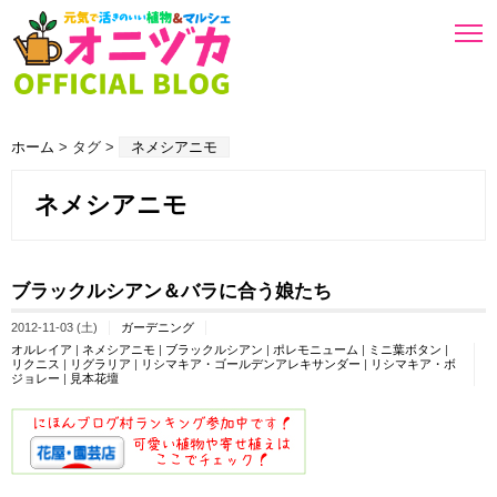
ホーム
> タグ >
ネメシアニモ
ネメシアニモ
ブラックルシアン＆バラに合う娘たち
2012-11-03 (土)
ガーデニング
オルレイア
|
ネメシアニモ
|
ブラックルシアン
|
ポレモニューム
|
ミニ葉ボタン
|
リクニス
|
リグラリア
|
リシマキア・ゴールデンアレキサンダー
|
リシマキア・ボ
ジョレー
|
見本花壇