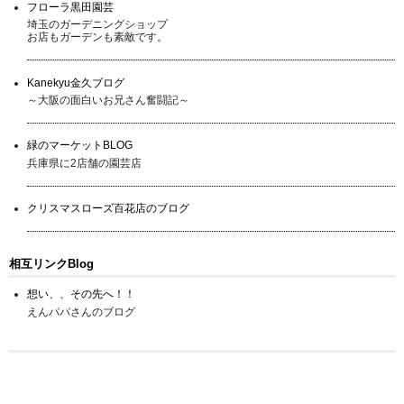
フローラ黒田園芸
埼玉のガーデニングショップ
お店もガーデンも素敵です。
Kanekyu金久ブログ
～大阪の面白いお兄さん奮闘記～
緑のマーケットBLOG
兵庫県に2店舗の園芸店
クリスマスローズ百花店のブログ
相互リンクBlog
想い、、その先へ！！
えんパパさんのブログ