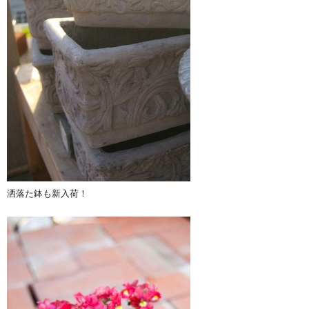
洒落た鉢も新入荷！