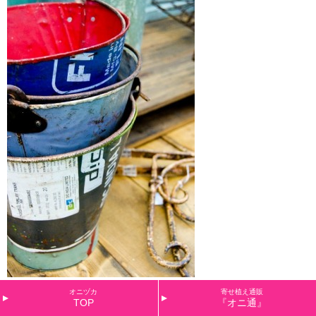
新しい雑貨も続々入荷してます～～！！
オニヅカ
寄せ植え通販
TOP
『オニ通』
アンティークも入荷中で～す(´～｀)