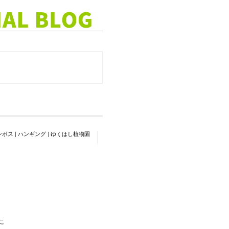
ンボス
|
ハンギング
|
ゆくはし植物園
に