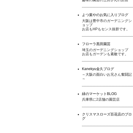
よつ葉やのお気に入りブログ
大阪は豊中市のガーデニングシ
ョップ
お店もHPもセンス抜群です。
フローラ黒田園芸
埼玉のガーデニングショップ
お店もガーデンも素敵です。
Kanekyu金久ブログ
～大阪の面白いお兄さん奮闘記
～
緑のマーケットBLOG
兵庫県に2店舗の園芸店
クリスマスローズ百花店のブロ
グ