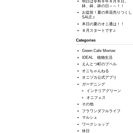
明日は令和８年８月８日。
鉢、鉢、鉢の日～～！！
お盆前！夏の草花売りつくし
SALE♫
本日の夏のオニ通は！！
８月スタートです♫
Categories
Green Cafe Morrow
IDEAL 植物生活
えんとつ町のプペル
オニちゃんねる
オニヅカ公式アプリ
ガーデニング
インテリアグリーン
オニフェス
その他
フラワンダフルライフ
マルシェ
ワークショップ
休日