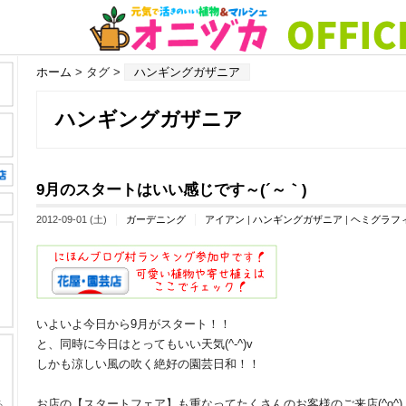
ホーム
> タグ >
ハンギングガザニア
ハンギングガザニア
9月のスタートはいい感じです～(´～｀)
2012-09-01 (土)
ガーデニング
アイアン
|
ハンギングガザニア
|
ヘミグラフ
いよいよ今日から9月がスタート！！
と、同時に今日はとってもいい天気(^-^)v
しかも涼しい風の吹く絶好の園芸日和！！
お店の【スタートフェア】も重なってたくさんのお客様のご来店(^o^)