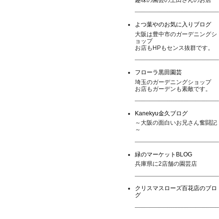
よつ葉やのお気に入りブログ
大阪は豊中市のガーデニングシ
ョップ
お店もHPもセンス抜群です。
フローラ黒田園芸
埼玉のガーデニングショップ
お店もガーデンも素敵です。
Kanekyu金久ブログ
～大阪の面白いお兄さん奮闘記
～
緑のマーケットBLOG
兵庫県に2店舗の園芸店
クリスマスローズ百花店のブロ
グ