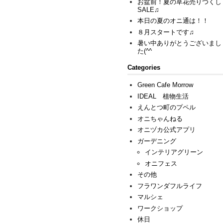
お盆前！夏の草花売りつくし
SALE♫
本日の夏のオニ通は！！
８月スタートです♫
暑い中ありがとうございまし
た(^^ゞ
Categories
Green Cafe Morrow
IDEAL 植物生活
えんとつ町のプペル
オニちゃんねる
オニヅカ公式アプリ
ガーデニング
インテリアグリーン
オニフェス
その他
フラワンダフルライフ
マルシェ
ワークショップ
休日