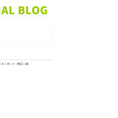
ィス
|
ポット
|
蛇口
|
鉢