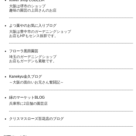
大阪は堺市のショップ
趣味の園芸の上田さんのお店
よつ葉やのお気に入りブログ
大阪は豊中市のガーデニングショップ
お店もHPもセンス抜群です。
フローラ黒田園芸
埼玉のガーデニングショップ
お店もガーデンも素敵です。
Kanekyu金久ブログ
～大阪の面白いお兄さん奮闘記～
緑のマーケットBLOG
兵庫県に2店舗の園芸店
クリスマスローズ百花店のブログ