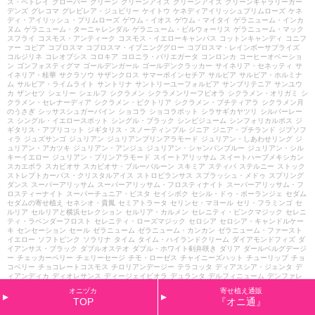
ス・ペトレイ
クローバー
グリーン
グリーンアイス
グリーンアイズ
グリーンギャラリーガー
デンズ
グレコマ
グレビレア・ジュビリー
ケイトウ
ケネディアイリッシュプリムローズ
ケネ
ディ・アイリッシュ・プリムローズ
ゲウム・イオス
ゲウム・マイタイ
ゲラニューム・インカ
ヌム
ゲラニューム・ターニャレンダル
ゲラニューム・ビルウォーリス
ゲラニューム・マック
スフライ
コスモス・アンティーク
コスモス・イエローキャンパス
コットンキャンディ
コニフ
ァー
コピア
コプロスマ
コプロスマ・イブニンググロー
コプロスマ・レインボーサプライズ
コルジリネ
コレオプシス
コロキア
コロニラ・バリエガータ
コンロンカ
コーヒーオベーショ
ン
ゴンフォスティグマ
ゴールデンガール
ゴールデンクラッカー
サイネリア・セネッティ
サ
イネリア・桂華
サクラソウ
サザンクロス
サマーポインセチア
サルビア
サルビア・ホルミナ
ム
サルビア・ライムライト
サントリナ
サントリーユーフォルビア
サンブリテニア
サンユウ
カ
ザンセツ
シェリー
シェルフ
シクラメン
シクラメンリーフビオラ
シクラメン・オリガミ
シ
クラメン・セレナーディア
シクラメン・ビクトリア
シクラメン・プチティアラ
シクラメン月
のうさぎ
シッサスシュガーバイン
ショコラ
ショコラポット
シラサギカヤツリ
シルバーレー
ス
シングル・イエロースポット
シングル・ブラック
シンビジューム
シンフォリカルポス
ジ
ギタリス・アプリコット
ジギタリス・スノーティンプル
ジニア
ジニア・プチランド
ジプソフ
ィラ
ジュズサンゴ
ジュリアン
ジュリアンプリンアラモード
ジュリアン・しあわせリング
ジ
ュリアン・アカツキ
ジュリアン・アンジュ
ジュリアン・シャンパンブルー
ジュリアン・シル
キーイエロー
ジュリアン・プリンアラモード
スイートアリッサム
スイートハーブメキシカン
スカエボラ
スカビオサ
スカビオサ・ブルーバルーン
スキミア
スティパ
ステルニー
ストック
ストレプトカーパス・クリスタルアイス
ストロビランサス
スプラッシュ・メドゥ
スプリング
ダンス
スーパーアリッサム
スーパーアリッサム・フロスティナイト
スーパーアリッサム・フ
ロスティーナイト
スーパーチュニア・ビスタ
セイシボク
セシル・ドゥ・ボーランジェ
セダム
セダムの寄せ植え
セネシオ・貴鳳
セミアトラータ
セリンセ・マヨール
セリ・フラミンゴ
セ
ルリア
セルリアと横浜セレクション
セルリア・カルメン
セレニティ・ピンクマジック
セレニ
ティ・ラベンダーフロスト
セレニティ・ローズマジック
セロシア
セロシア・キャンドルケー
キ
センセーション
セール
ゼラニューム
ゼラニューム・カンカン
ゼラニューム・ファースト
イエロー
ソフトピンク
ソラリナ
タイム
タイム・ハイランドクリーム
ダイアモンドフィズ
ダ
イアンサス・ブラック
ダブルオステオ
ダブル・ホワイト剣弁咲き
ダリア
ダールベルグデージ
ー
チェッカーベリー
チェリーセージ
チモ・ローゼス
チャイニーズハット
チューリップ
チョ
コベリー
チョコレートコスモス
チロリアンデージー
テラコッタ
ディアスシア・ジェンタ
デ
ィアンディカ
ディオレサンス
ディージェイビオラ
デュランタ
デルフィニューム
デンファレ
トゥイニー
トウテイラン
トキアカネ
トリアシスミレ
トルコ・シェリー
トレニア
ドドナエア
オニヅカ
寄せ植え通販
ドドナエア・ポップブッシュ
ナチュラルテイスト
ナツザクラ
ナデシコ・ピーチプリンセス
ナ
TOP
『オニ通』
デシコ・ブラックアダー
ニューサイラン
ニンフ
ネシア・ファンタジーピンク
ネメシア
ネメ
シアニモ
ネメシアメロウ
ネメシアメーテル
ネメシアメーテル・エレーヌ
ネメシアメーテル・