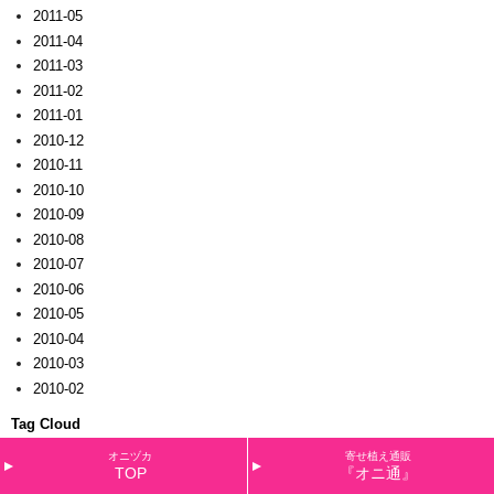
2011-05
2011-04
2011-03
2011-02
2011-01
2010-12
2010-11
2010-10
2010-09
2010-08
2010-07
2010-06
2010-05
2010-04
2010-03
2010-02
Tag Cloud
オニヅカ
寄せ植え通販
4月
9月カレンダー
11周年
DJビオラ・バーガンディー
あかね空
あかね色のメイ
あわゆきエ
TOP
『オニ通』
リカ
お正月
お正月バージョン
お歳暮用
かがり火
くれない
くれないロンド
ご挨拶
さくら
草・プリマ
さざなみ
さにべる
しくらしくら
すい～つビオラ
ぜんざい
つぶらなタヌキ
なでし