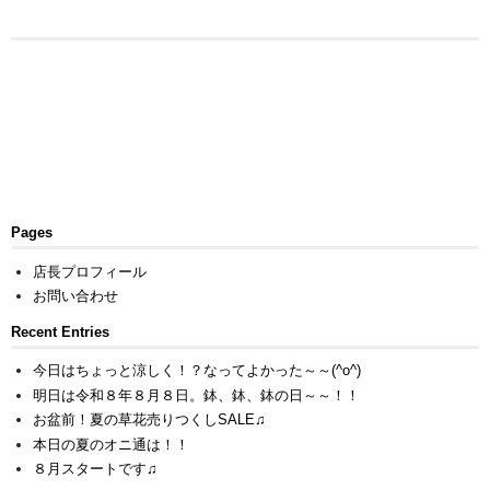
Pages
店長プロフィール
お問い合わせ
Recent Entries
今日はちょっと涼しく！？なってよかった～～(^o^)
明日は令和８年８月８日。鉢、鉢、鉢の日～～！！
お盆前！夏の草花売りつくしSALE♫
本日の夏のオニ通は！！
８月スタートです♫