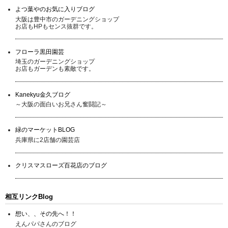
よつ葉やのお気に入りブログ
大阪は豊中市のガーデニングショップ
お店もHPもセンス抜群です。
フローラ黒田園芸
埼玉のガーデニングショップ
お店もガーデンも素敵です。
Kanekyu金久ブログ
～大阪の面白いお兄さん奮闘記～
緑のマーケットBLOG
兵庫県に2店舗の園芸店
クリスマスローズ百花店のブログ
相互リンクBlog
想い、、その先へ！！
えんパパさんのブログ