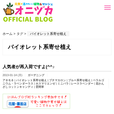
ホーム
> タグ >
バイオレット系寄せ植え
バイオレット系寄せ植え
人気者が再入荷ですよ(^^♪
2013-01-14 (月)
ガーデニング
アネモネ
|
バイオレット系寄せ植え
|
プチマカロン
|
ブルー系寄せ植え
|
ペラルゴ
ニウム・ラベンダーラス
|
ホスマリエンゼ
|
ミニバラ
|
レースラベンダー
|
花かん
ざしコットンキャンディ
|
雲間草