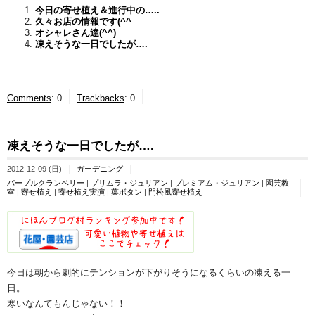
今日の寄せ植え＆進行中の…..
久々お店の情報です(^^ゞ
オシャレさん達(^^)
凍えそうな一日でしたが….
Comments
:
0
Trackbacks
:
0
凍えそうな一日でしたが….
2012-12-09 (日)
ガーデニング
パープルクランベリー
|
プリムラ・ジュリアン
|
プレミアム・ジュリアン
|
園芸教
室
|
寄せ植え
|
寄せ植え実演
|
葉ボタン
|
門松風寄せ植え
今日は朝から劇的にテンションが下がりそうになるくらいの凍える一
日。
寒いなんてもんじゃない！！