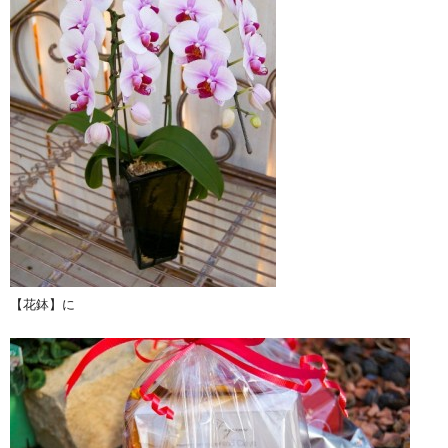
【花鉢】に