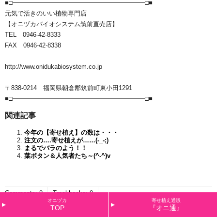
■□━━━━━━━━━━━━━━━━━━━━━□■
元気で活きのいい植物専門店
【オニヅカバイオシステム筑前直売店】
TEL 0946-42-8333
FAX 0946-42-8338
http://www.onidukabiosystem.co.jp
〒838-0214 福岡県朝倉郡筑前町東小田1291
■□━━━━━━━━━━━━━━━━━━━━━□■
関連記事
今年の【寄せ植え】の数は・・・
注文の….寄せ植えが……(-_-;)
まるでバラのよう！！
葉ボタン＆人気者たち～(^-^)v
Comments
:
0
Trackbacks
:
0
オニヅカ
寄せ植え通販
TOP
『オニ通』