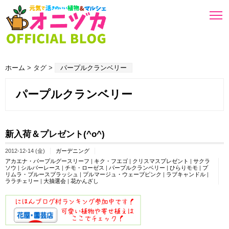
ホーム
> タグ >
パープルクランベリー
パープルクランベリー
新入荷＆プレゼント(^o^)
2012-12-14 (金)
ガーデニング
アカエナ・パープルグースリーフ
|
キク・フエゴ
|
クリスマスプレゼント
|
サクラ
ソウ
|
シルバーレース
|
チモ・ローゼス
|
パープルクランベリー
|
ひらりモモ
|
プ
リムラ・ブルースプラッシュ
|
プルマージュ・ウェーブピンク
|
ラブキャンドル
|
ララチェリー
|
大抽選会
|
花かんざし