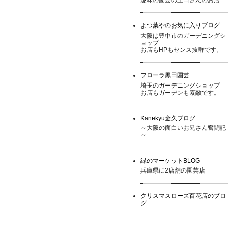
よつ葉やのお気に入りブログ
大阪は豊中市のガーデニングシ
ョップ
お店もHPもセンス抜群です。
フローラ黒田園芸
埼玉のガーデニングショップ
お店もガーデンも素敵です。
Kanekyu金久ブログ
～大阪の面白いお兄さん奮闘記
～
緑のマーケットBLOG
兵庫県に2店舗の園芸店
クリスマスローズ百花店のブロ
グ