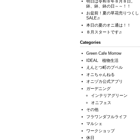
明日は令和８年８月８日。
鉢、鉢、鉢の日～～！！
お盆前！夏の草花売りつくし
SALE♫
本日の夏のオニ通は！！
８月スタートです♫
Categories
Green Cafe Morrow
IDEAL 植物生活
えんとつ町のプペル
オニちゃんねる
オニヅカ公式アプリ
ガーデニング
インテリアグリーン
オニフェス
その他
フラワンダフルライフ
マルシェ
ワークショップ
休日