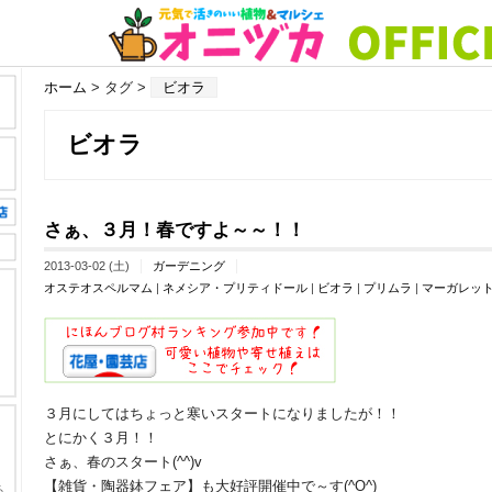
ホーム
> タグ >
ビオラ
ビオラ
さぁ、３月！春ですよ～～！！
2013-03-02 (土)
ガーデニング
オステオスペルマム
|
ネメシア・プリティドール
|
ビオラ
|
プリムラ
|
マーガレッ
３月にしてはちょっと寒いスタートになりましたが！！
とにかく３月！！
さぁ、春のスタート(^^)v
【雑貨・陶器鉢フェア】も大好評開催中で～す(^O^)