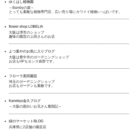
ゆくはし植物園
～Bambyの庭～
とっても素敵な植物専門店、広い売り場にカワイイ植物いっぱいです。
flower shop LOBELIA
大阪は堺市のショップ
趣味の園芸の上田さんのお店
よつ葉やのお気に入りブログ
大阪は豊中市のガーデニングショップ
お店もHPもセンス抜群です。
フローラ黒田園芸
埼玉のガーデニングショップ
お店もガーデンも素敵です。
Kanekyu金久ブログ
～大阪の面白いお兄さん奮闘記～
緑のマーケットBLOG
兵庫県に2店舗の園芸店