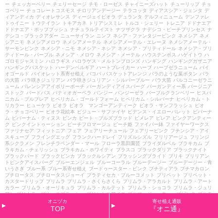
ー
チェッカーベリー
チェリーセージ
チモ・ローゼス
チャイニーズハット
チューリップ
チョ
コベリー
チョコレートコスモス
チロリアンデージー
テラコッタ
ディアスシア・ジェンタ
デ
ィアンディカ
ディオレサンス
ディージェイビオラ
デュランタ
デルフィニューム
デンファレ
トゥイニー
トウテイラン
トキアカネ
トリアシスミレ
トルコ・シェリー
トレニア
ドドナエア
ドドナエア・ポップブッシュ
ナチュラルテイスト
ナツザクラ
ナデシコ・ピーチプリンセス
ナ
デシコ・ブラックアダー
ニューサイラン
ニンフ
ネシア・ファンタジーピンク
ネメシア
ネメ
シアニモ
ネメシアメロウ
ネメシアメーテル
ネメシアメーテル・エレーヌ
ネメシアメーテル・
サーモンピンク
ネメシア・ニモ
ネメシア・ネシア
ネメシア・プリティドール
ネメシア・プリ
ティドール・パープル
ネメシア・メロウ
ネメシア・メーテル
ハウステンボス
ハゲイトウ
ハ
ゴロモジャスミン
ハロラギス
ハロラゲス・メルトンブロンズ
ハンギング
ハンギングガザニア
ハンギングバスケット
ハーデンベルギア
ハートブレイカー
ハーブ
ハーブゼラニューム
バイ
オゴールド
バイオレット系寄せ植え
バコパ
バスケットアレンジ
バラのような葉ボタン
バラ
の大苗
バラ咲きジュリアン
バラ咲きジュリアン・シルバーブルー
バラ大苗
バルコニーゼラニ
ューム
バレンシアアイボリーポーチ
バーガンディアイスバーグ
バーガンディー系
バージニア
ストック
バードバス
パティオガーベラ
パンジー
パンジーゼラ
パープルクランベリー
ヒスパ
ニカム・プルプレア
ヒペリカム・ゴールドフォーム
ヒペリカム・シルバーナ
ヒペリカム・ト
リカラー
ヒューケラ
ビオラ
ビオラ マンゴーアンティーク
ビオラ・サンフラッシュ
ビオ
ラ・チョコベリー
ビオラ花絵本
ビジュー・サファイヤ
ビデンス・イエローパレット
ビバーナ
ム
ビバーナム・ティヌス
ビンカ
ビート・ブルズブラッド
ピメレア
ピレア
ピンクアンティー
ク
ピンクイントゥーション
ピーチフロマージュ
ピーチ姫
ファイバー鉢
ファイヤーワークス
ファリナセア
フィットニア
フェア
フェアリーチュール
フェアリーピンク
フチンシア・アイ
スキューブ
フライングエッグ
フランクハードレイ
フリズルシズル
フリリアージュ
フリンジ
系シクラメン
フレンチラベンダー・マール
フローラ黒田園芸
ブライダルベル
ブラキカム
ブ
ラキカム・チェリッシュ
ブラキカム・ホワイティ
ブラスコ
ブラックダリア
ブラックナイト
ブラックバード
ブラックビンカ
ブラックルシアン
ブラッシングブライド
ブリキ
ブリリアン
トピンクアイスバーグ
ブルーエンジェル
ブルーコーラル
ブルーデージー
ブルーデージー・青
いうさぎ
ブルー系
ブルー系寄せ植え
ブードゥースター・ピンク
プチティアラ
プチマカロン
プチロータス
プチロータスジョーイ
プラティセカ・ブルーコメット
プリペット
プリペット・
カスタードリップ
プリムラ
プリムラ・さくらさくら
プリムラ・アラカルト
プリムラ・アート
カラー
プリムラ・オーリキュラ
プリムラ・カルテット
プリムラ・ショコラ
プリムラ・ジュリ
アン
プリムラ・ブルースプラッシュ
プリンセスアイコ
プルマージュ・ウェーブピンク
プルモ
ナリア
プルンパーゴ
プレクトランサス
プレミアム
プレミアムシクラメン
プレミアム・ジュ
オニヅカ
寄せ植え通販
リアン
プロフュージョン
ヘミグラフィス
ヘミジギア・マーブルキャンディ
ヘリオフィラ
ヘ
TOP
『オニ通』
リクリサム
ヘリクリサム・ライムライム
ヘンリーヅタ
ヘーベ
ヘーベ・ハートブレイカー
ベ