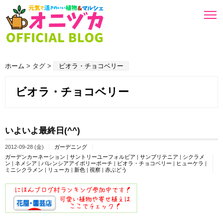
ホーム
> タグ >
ビオラ・チョコベリー
ビオラ・チョコベリー
いよいよ最終日(^^)
2012-09-28 (金)
ガーデニング
ガーデンカーネーション
|
サントリーユーフォルビア
|
サンブリテニア
|
シクラメ
ン
|
ネメシア
|
バレンシアアイボリーポーチ
|
ビオラ・チョコベリー
|
ヒューケラ
|
ミニシクラメン
|
リューカ
|
新色
|
視察
|
赤ぶどう