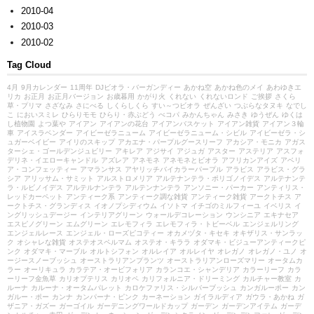
2010-04
2010-03
2010-02
Tag Cloud
4月
9月カレンダー
11周年
DJビオラ・バーガンディー
あかね空
あかね色のメイ
あわゆきエ
リカ
お正月
お正月バージョン
お歳暮用
かがり火
くれない
くれないロンド
ご挨拶
さくら
草・プリマ
さざなみ
さにべる
しくらしくら
すい～つビオラ
ぜんざい
つぶらなタヌキ
なでし
こ
においスミレ
ひらりモモ
ひらり・赤ぶどう
べコパ
みかんちゃん
みさき
ゆうぜん
ゆくは
し植物園
よつ葉や
アイアン
アイアンの花台
アイアンバスケット
アイアン雑貨
アイアン３輪
車
アイスラベンダー
アイビーゼラニューム
アイビーゼラニューム・シビル
アイビーゼラ・シ
ュガーベイビー
アイリのスキップ
アカエナ・パープルグースリーフ
アカシア・モニカ
アガス
ターシェ・ゴールデンジュビリー
アキレア
アジサイ
アジュガ
アスター
アステリア
アスフォ
デリネ・イエローキャンドル
アズレア
アネモネ
アネモネとビオラ
アフリカンアイズ
アベリ
ア・コンフェッティー
アマランサス
アヤリッチバイカラーパープル
アラビス
アラビス・グラ
シア
アリッサム・サミット
アルストロメリア
アルテナンテラ・ポリゴノイデス
アルテナンテ
ラ・ルビノイデス
アルテルナンテラ
アルテンナンテラ
アンソニー・パーカー
アンティリス・
レッドカーペット
アンティーク系
アンティーク調な雑貨
アンティーク雑貨
アークトチス
ア
ークトチス・グランディス
イオノプシディウム
イソトマ
イチゴのミルフィーユ
イベリス
イ
ングリッシュデージー
インテリアグリーン
ウォールデコレーション
ウンシニア
エキナセア
エスピノグリーン
エムグリーン
エレモフィラ
エレモフィラ・トビーベル
エンジェルリング
エンジェルレース
エンジェル・ローズピコティー
オカメヅタ・キセキ
オキザリス・サンラッ
ク
オシャレな雑貨
オステオスペルマム
オステオ・キララ
オダマキ・ビジューアンティークピ
ンク
オダマキ・マーブル
オルトシフォン
オルレイア
オルレイヤ
オレガノ
オレガノ・ユノ
オ
ージースノーブッシュ
オーストラリアンプランツ
オーストラリアンローズマリー
オータムカ
ラー
オーリキュラ
カラテア・オービフォリア
カランコエ・シャンデリア
カラーリーフ
カラ
ーリーフ金魚草
カリオプテリス
カリオペ
カリフォルニア・ドリーミング
カルチャー教室
カ
ルーナ
カルーナ・オータムパレット
カロケファリス・シルバーブッシュ
カンガルーポー
カン
ガルー・ポー
カンナ
カンパーナ・ピンク
カーネーション
ガイラルディア
ガウラ・あかね
ガ
ザニア・ガズー
ガーゴイル
ガーデニングワールドカップ
ガーデン
ガーデンアイテム
ガーデ