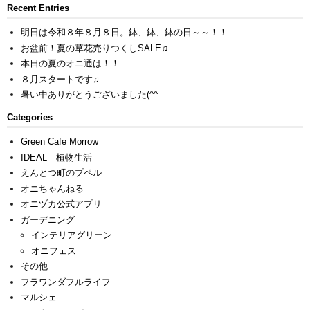
Recent Entries
明日は令和８年８月８日。鉢、鉢、鉢の日～～！！
お盆前！夏の草花売りつくしSALE♫
本日の夏のオニ通は！！
８月スタートです♫
暑い中ありがとうございました(^^ゞ
Categories
Green Cafe Morrow
IDEAL 植物生活
えんとつ町のプペル
オニちゃんねる
オニヅカ公式アプリ
ガーデニング
インテリアグリーン
オニフェス
その他
フラワンダフルライフ
マルシェ