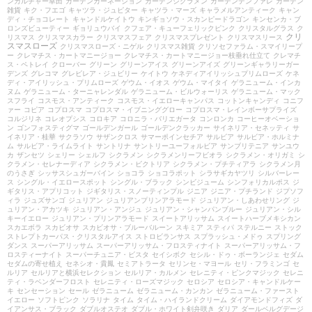
ンカルチャー幸田
ガーデンカーネーション
ガーデンシクラメン
ガーデンデンファレ
ガーデン
雑貨
キク・フエゴ
キャツラ・ジュピター
キャツラ・マーズ
キャラメルアンティーク
キャン
ディ・チョコレート
キャンドルケイトウ
キンギョソウ・スカンピードラゴン
キンセンカ・ブ
ロンズビューティー
ギョリュウバイ
クフェア・キューフェリックピンク
クリスタルグラス
ク
クリ
リスマス
クリスマスカラー
クリスマスフェア
クリスマスプレゼント
クリスマスリース
スマスローズ
クリスマスローズ・ニゲル
クリスマス雑貨
クリソセファラム・スマイリープ
ー
クレマチス・カートマニージョー
クレマチス・カートマニージョー枝垂れ仕立て
クレマチ
ス・ペトレイ
クローバー
グリーン
グリーンアイス
グリーンアイズ
グリーンギャラリーガー
デンズ
グレコマ
グレビレア・ジュビリー
ケイトウ
ケネディアイリッシュプリムローズ
ケネ
ディ・アイリッシュ・プリムローズ
ゲウム・イオス
ゲウム・マイタイ
ゲラニューム・インカ
ヌム
ゲラニューム・ターニャレンダル
ゲラニューム・ビルウォーリス
ゲラニューム・マック
スフライ
コスモス・アンティーク
コスモス・イエローキャンパス
コットンキャンディ
コニフ
ァー
コピア
コプロスマ
コプロスマ・イブニンググロー
コプロスマ・レインボーサプライズ
コルジリネ
コレオプシス
コロキア
コロニラ・バリエガータ
コンロンカ
コーヒーオベーショ
ン
ゴンフォスティグマ
ゴールデンガール
ゴールデンクラッカー
サイネリア・セネッティ
サ
イネリア・桂華
サクラソウ
サザンクロス
サマーポインセチア
サルビア
サルビア・ホルミナ
ム
サルビア・ライムライト
サントリナ
サントリーユーフォルビア
サンブリテニア
サンユウ
カ
ザンセツ
シェリー
シェルフ
シクラメン
シクラメンリーフビオラ
シクラメン・オリガミ
シ
クラメン・セレナーディア
シクラメン・ビクトリア
シクラメン・プチティアラ
シクラメン月
のうさぎ
シッサスシュガーバイン
ショコラ
ショコラポット
シラサギカヤツリ
シルバーレー
ス
シングル・イエロースポット
シングル・ブラック
シンビジューム
シンフォリカルポス
ジ
ギタリス・アプリコット
ジギタリス・スノーティンプル
ジニア
ジニア・プチランド
ジプソフ
ィラ
ジュズサンゴ
ジュリアン
ジュリアンプリンアラモード
ジュリアン・しあわせリング
ジ
ュリアン・アカツキ
ジュリアン・アンジュ
ジュリアン・シャンパンブルー
ジュリアン・シル
キーイエロー
ジュリアン・プリンアラモード
スイートアリッサム
スイートハーブメキシカン
スカエボラ
スカビオサ
スカビオサ・ブルーバルーン
スキミア
スティパ
ステルニー
ストック
ストレプトカーパス・クリスタルアイス
ストロビランサス
スプラッシュ・メドゥ
スプリング
ダンス
スーパーアリッサム
スーパーアリッサム・フロスティナイト
スーパーアリッサム・フ
ロスティーナイト
スーパーチュニア・ビスタ
セイシボク
セシル・ドゥ・ボーランジェ
セダム
セダムの寄せ植え
セネシオ・貴鳳
セミアトラータ
セリンセ・マヨール
セリ・フラミンゴ
セ
ルリア
セルリアと横浜セレクション
セルリア・カルメン
セレニティ・ピンクマジック
セレニ
ティ・ラベンダーフロスト
セレニティ・ローズマジック
セロシア
セロシア・キャンドルケー
キ
センセーション
セール
ゼラニューム
ゼラニューム・カンカン
ゼラニューム・ファースト
イエロー
ソフトピンク
ソラリナ
タイム
タイム・ハイランドクリーム
ダイアモンドフィズ
ダ
イアンサス・ブラック
ダブルオステオ
ダブル・ホワイト剣弁咲き
ダリア
ダールベルグデージ