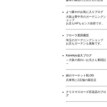
よつ葉やのお気に入りブログ
大阪は豊中市のガーデニングシ
ョップ
お店もHPもセンス抜群です。
フローラ黒田園芸
埼玉のガーデニングショップ
お店もガーデンも素敵です。
Kanekyu金久ブログ
～大阪の面白いお兄さん奮闘記
～
緑のマーケットBLOG
兵庫県に2店舗の園芸店
クリスマスローズ百花店のブロ
グ