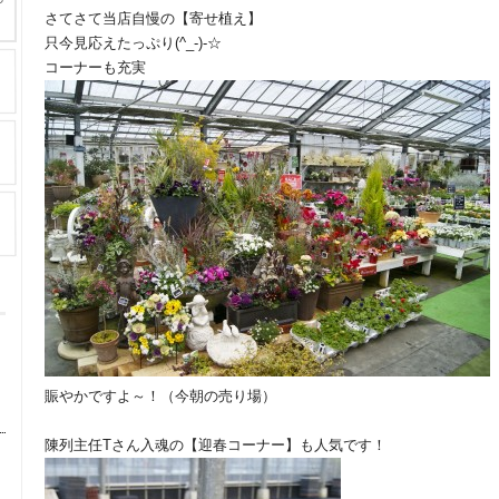
さてさて当店自慢の【寄せ植え】
只今見応えたっぷり(^_-)-☆
コーナーも充実
賑やかですよ～！（今朝の売り場）
陳列主任Tさん入魂の【迎春コーナー】も人気です！