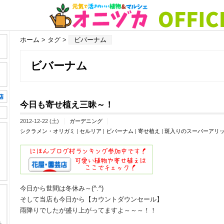
ホーム
> タグ >
ビバーナム
ビバーナム
今日も寄せ植え三昧～！
2012-12-22 (土)
ガーデニング
シクラメン・オリガミ
|
セルリア
|
ビバーナム
|
寄せ植え
|
斑入りのスーパーアリ
今日から世間は冬休み～(^.^)
そして当店も今日から【カウントダウンセール】
雨降りでしたが盛り上がってますよ～～～！！