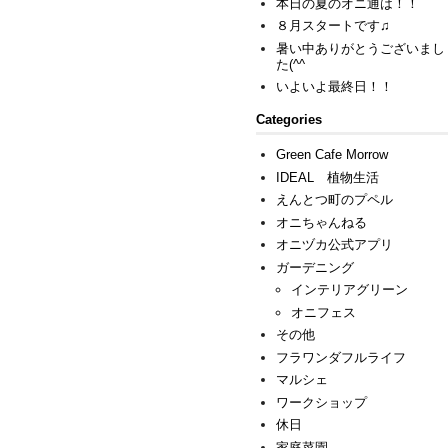
本日の夏のオニ通は！！
８月スタートです♫
暑い中ありがとうございまし
た(^^ゞ
いよいよ最終日！！
Categories
Green Cafe Morrow
IDEAL 植物生活
えんとつ町のプペル
オニちゃんねる
オニヅカ公式アプリ
ガーデニング
インテリアグリーン
オニフェス
その他
フラワンダフルライフ
マルシェ
ワークショップ
休日
家庭菜園