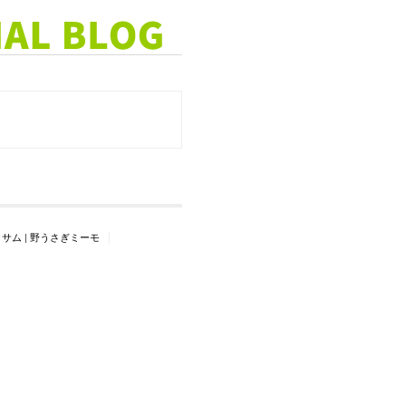
ッサム
|
野うさぎミーモ