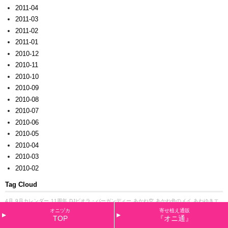
2011-04
2011-03
2011-02
2011-01
2010-12
2010-11
2010-10
2010-09
2010-08
2010-07
2010-06
2010-05
2010-04
2010-03
2010-02
Tag Cloud
4月
9月カレンダー
11周年
DJビオラ・バーガンディー
あかね空
あかね色のメイ
あわゆきエ
リカ
お正月
お正月バージョン
お歳暮用
かがり火
くれない
くれないロンド
ご挨拶
さくら
オニヅカ
寄せ植え通販
草・プリマ
さざなみ
さにべる
しくらしくら
すい～つビオラ
ぜんざい
つぶらなタヌキ
なでし
TOP
『オニ通』
こ
においスミレ
ひらりモモ
ひらり・赤ぶどう
べコパ
みかんちゃん
みさき
ゆうぜん
ゆくは
し植物園
よつ葉や
アイアン
アイアンの花台
アイアンバスケット
アイアン雑貨
アイアン３輪