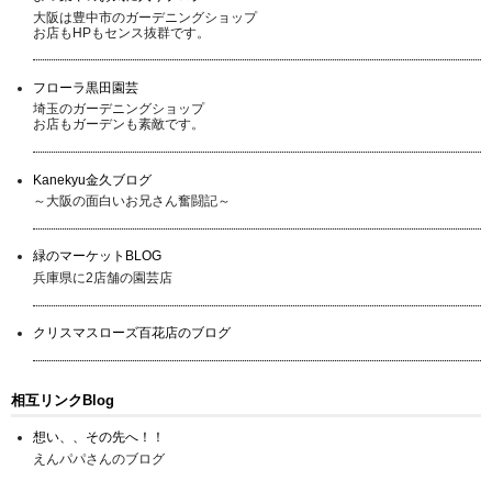
大阪は豊中市のガーデニングショップ
お店もHPもセンス抜群です。
フローラ黒田園芸
埼玉のガーデニングショップ
お店もガーデンも素敵です。
Kanekyu金久ブログ
～大阪の面白いお兄さん奮闘記～
緑のマーケットBLOG
兵庫県に2店舗の園芸店
クリスマスローズ百花店のブログ
相互リンクBlog
想い、、その先へ！！
えんパパさんのブログ