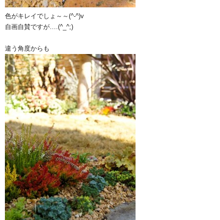
色がキレイでしょ～～(^-^)v
自画自賛ですが….(^_^;)
違う角度からも