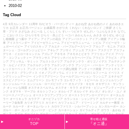
2010-02
Tag Cloud
4月
9月カレンダー
11周年
DJビオラ・バーガンディー
あかね空
あかね色のメイ
あわゆきエ
リカ
お正月
お正月バージョン
お歳暮用
かがり火
くれない
くれないロンド
ご挨拶
さくら
草・プリマ
さざなみ
さにべる
しくらしくら
すい～つビオラ
ぜんざい
つぶらなタヌキ
なでし
こ
においスミレ
ひらりモモ
ひらり・赤ぶどう
べコパ
みかんちゃん
みさき
ゆうぜん
ゆくは
し植物園
よつ葉や
アイアン
アイアンの花台
アイアンバスケット
アイアン雑貨
アイアン３輪
車
アイスラベンダー
アイビーゼラニューム
アイビーゼラニューム・シビル
アイビーゼラ・シ
ュガーベイビー
アイリのスキップ
アカエナ・パープルグースリーフ
アカシア・モニカ
アガス
ターシェ・ゴールデンジュビリー
アキレア
アジサイ
アジュガ
アスター
アステリア
アスフォ
デリネ・イエローキャンドル
アズレア
アネモネ
アネモネとビオラ
アフリカンアイズ
アベリ
ア・コンフェッティー
アマランサス
アヤリッチバイカラーパープル
アラビス
アラビス・グラ
シア
アリッサム・サミット
アルストロメリア
アルテナンテラ・ポリゴノイデス
アルテナンテ
ラ・ルビノイデス
アルテルナンテラ
アルテンナンテラ
アンソニー・パーカー
アンティリス・
レッドカーペット
アンティーク系
アンティーク調な雑貨
アンティーク雑貨
アークトチス
ア
ークトチス・グランディス
イオノプシディウム
イソトマ
イチゴのミルフィーユ
イベリス
イ
ングリッシュデージー
インテリアグリーン
ウォールデコレーション
ウンシニア
エキナセア
エスピノグリーン
エムグリーン
エレモフィラ
エレモフィラ・トビーベル
エンジェルリング
エンジェルレース
エンジェル・ローズピコティー
オカメヅタ・キセキ
オキザリス・サンラッ
ク
オシャレな雑貨
オステオスペルマム
オステオ・キララ
オダマキ・ビジューアンティークピ
ンク
オダマキ・マーブル
オルトシフォン
オルレイア
オルレイヤ
オレガノ
オレガノ・ユノ
オ
ージースノーブッシュ
オーストラリアンプランツ
オーストラリアンローズマリー
オータムカ
ラー
オーリキュラ
カラテア・オービフォリア
カランコエ・シャンデリア
カラーリーフ
カラ
ーリーフ金魚草
カリオプテリス
カリオペ
カリフォルニア・ドリーミング
カルチャー教室
カ
ルーナ
カルーナ・オータムパレット
カロケファリス・シルバーブッシュ
カンガルーポー
カン
ガルー・ポー
カンナ
カンパーナ・ピンク
カーネーション
ガイラルディア
ガウラ・あかね
ガ
ザニア・ガズー
ガーゴイル
ガーデニングワールドカップ
ガーデン
ガーデンアイテム
ガーデ
ンカルチャー幸田
ガーデンカーネーション
ガーデンシクラメン
ガーデンデンファレ
ガーデン
オニヅカ
寄せ植え通販
雑貨
キク・フエゴ
キャツラ・ジュピター
キャツラ・マーズ
キャラメルアンティーク
キャン
TOP
『オニ通』
ディ・チョコレート
キャンドルケイトウ
キンギョソウ・スカンピードラゴン
キンセンカ・ブ
ロンズビューティー
ギョリュウバイ
クフェア・キューフェリックピンク
クリスタルグラス
ク