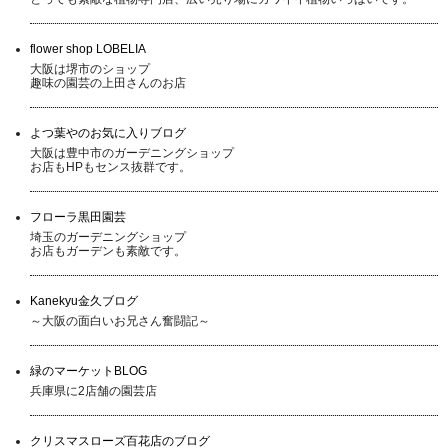
flower shop LOBELIA
大阪は堺市のショップ
趣味の園芸の上田さんのお店
よつ葉やのお気に入りブログ
大阪は豊中市のガーデニングショップ
お店もHPもセンス抜群です。
フローラ黒田園芸
埼玉のガーデニングショップ
お店もガーデンも素敵です。
Kanekyu金久ブログ
～大阪の面白いお兄さん奮闘記～
緑のマーケットBLOG
兵庫県に2店舗の園芸店
クリスマスローズ百花店のブログ