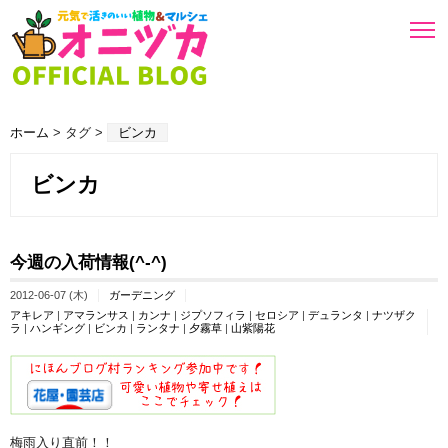
ホーム
> タグ >
ビンカ
ビンカ
今週の入荷情報(^-^)
2012-06-07 (木)
ガーデニング
アキレア
|
アマランサス
|
カンナ
|
ジプソフィラ
|
セロシア
|
デュランタ
|
ナツザク
ラ
|
ハンギング
|
ビンカ
|
ランタナ
|
夕霧草
|
山紫陽花
梅雨入り直前！！