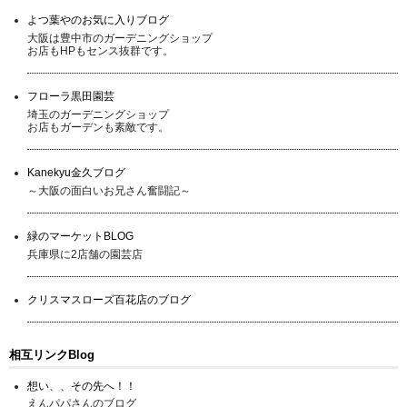
よつ葉やのお気に入りブログ
大阪は豊中市のガーデニングショップ
お店もHPもセンス抜群です。
フローラ黒田園芸
埼玉のガーデニングショップ
お店もガーデンも素敵です。
Kanekyu金久ブログ
～大阪の面白いお兄さん奮闘記～
緑のマーケットBLOG
兵庫県に2店舗の園芸店
クリスマスローズ百花店のブログ
相互リンクBlog
想い、、その先へ！！
えんパパさんのブログ