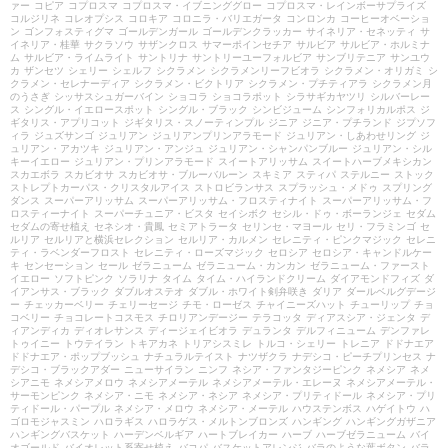
ァー
コピア
コプロスマ
コプロスマ・イブニンググロー
コプロスマ・レインボーサプライズ
コルジリネ
コレオプシス
コロキア
コロニラ・バリエガータ
コンロンカ
コーヒーオベーショ
ン
ゴンフォスティグマ
ゴールデンガール
ゴールデンクラッカー
サイネリア・セネッティ
サ
イネリア・桂華
サクラソウ
サザンクロス
サマーポインセチア
サルビア
サルビア・ホルミナ
ム
サルビア・ライムライト
サントリナ
サントリーユーフォルビア
サンブリテニア
サンユウ
カ
ザンセツ
シェリー
シェルフ
シクラメン
シクラメンリーフビオラ
シクラメン・オリガミ
シ
クラメン・セレナーディア
シクラメン・ビクトリア
シクラメン・プチティアラ
シクラメン月
のうさぎ
シッサスシュガーバイン
ショコラ
ショコラポット
シラサギカヤツリ
シルバーレー
ス
シングル・イエロースポット
シングル・ブラック
シンビジューム
シンフォリカルポス
ジ
ギタリス・アプリコット
ジギタリス・スノーティンプル
ジニア
ジニア・プチランド
ジプソフ
ィラ
ジュズサンゴ
ジュリアン
ジュリアンプリンアラモード
ジュリアン・しあわせリング
ジ
ュリアン・アカツキ
ジュリアン・アンジュ
ジュリアン・シャンパンブルー
ジュリアン・シル
キーイエロー
ジュリアン・プリンアラモード
スイートアリッサム
スイートハーブメキシカン
スカエボラ
スカビオサ
スカビオサ・ブルーバルーン
スキミア
スティパ
ステルニー
ストック
ストレプトカーパス・クリスタルアイス
ストロビランサス
スプラッシュ・メドゥ
スプリング
ダンス
スーパーアリッサム
スーパーアリッサム・フロスティナイト
スーパーアリッサム・フ
ロスティーナイト
スーパーチュニア・ビスタ
セイシボク
セシル・ドゥ・ボーランジェ
セダム
セダムの寄せ植え
セネシオ・貴鳳
セミアトラータ
セリンセ・マヨール
セリ・フラミンゴ
セ
ルリア
セルリアと横浜セレクション
セルリア・カルメン
セレニティ・ピンクマジック
セレニ
ティ・ラベンダーフロスト
セレニティ・ローズマジック
セロシア
セロシア・キャンドルケー
キ
センセーション
セール
ゼラニューム
ゼラニューム・カンカン
ゼラニューム・ファースト
イエロー
ソフトピンク
ソラリナ
タイム
タイム・ハイランドクリーム
ダイアモンドフィズ
ダ
イアンサス・ブラック
ダブルオステオ
ダブル・ホワイト剣弁咲き
ダリア
ダールベルグデージ
ー
チェッカーベリー
チェリーセージ
チモ・ローゼス
チャイニーズハット
チューリップ
チョ
コベリー
チョコレートコスモス
チロリアンデージー
テラコッタ
ディアスシア・ジェンタ
デ
ィアンディカ
ディオレサンス
ディージェイビオラ
デュランタ
デルフィニューム
デンファレ
トゥイニー
トウテイラン
トキアカネ
トリアシスミレ
トルコ・シェリー
トレニア
ドドナエア
ドドナエア・ポップブッシュ
ナチュラルテイスト
ナツザクラ
ナデシコ・ピーチプリンセス
ナ
デシコ・ブラックアダー
ニューサイラン
ニンフ
ネシア・ファンタジーピンク
ネメシア
ネメ
シアニモ
ネメシアメロウ
ネメシアメーテル
ネメシアメーテル・エレーヌ
ネメシアメーテル・
サーモンピンク
ネメシア・ニモ
ネメシア・ネシア
ネメシア・プリティドール
ネメシア・プリ
ティドール・パープル
ネメシア・メロウ
ネメシア・メーテル
ハウステンボス
ハゲイトウ
ハ
ゴロモジャスミン
ハロラギス
ハロラゲス・メルトンブロンズ
ハンギング
ハンギングガザニア
ハンギングバスケット
ハーデンベルギア
ハートブレイカー
ハーブ
ハーブゼラニューム
バイ
オゴールド
バイオレット系寄せ植え
バコパ
バスケットアレンジ
バラのような葉ボタン
バラ