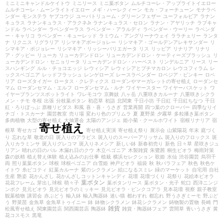
ミニミニキャンドルケイトウ
ミニリース
ミニ葉ボタン
ムルチコーレ・アップライトイエロー
ムルチコーレ・ムーンライトイエロー
メギ・ハーレクィーン
モカ・フォーチューン
モナラベ
ンダー
モンステラ
ヤブコウジ
ユーパトリューム・グリーンフェザー
ユーフォルビア
ラナン
キュラス
ラナンキュラス・アラクネJr
ラナンキュラス・セロン
ラナン・アヤリッチ
ラブキャ
ンドル
ラベンダー
ラベンダーラス
ラベンダー・アラルディ
ラベンダー・ウーリー
ラベンダ
ー・キャリコ
ラベンダー・キューレッド
ラミウム・アングリーナウェイ
ララチェリー
ランタ
ナ
リクニス
リグラリア
リシマキアボージョレー
リシマキア・ゴールデンアレキサンダー
リ
シマキア・ボジョレー
リシマキア・リッシーバリエガータ
リス
リッピア
リナリア
リナリ
ア・グッピー
リューカ
リューカデンドロン
リューカデンドロン・ケーティーズブラッシュ
リ
ューカデンドロン・セニョリータ
リューカデンドロン・ハーベスト
リンデルニア
リース
リー
スハンギング
ルル・チョコエッジ
レウィシア
レウィシアとプチマカロン
レウコフィラム
レ
ックスベゴニア
レッドフラッシュ
レンゲローズ
レースラベンダー
ロベジア・ピンキー
ロベ
リア
ローズタイガー
ロータス・クレティクス
ローダンやマーガレットの寄せ植え
ローダンセ
マム
ローダンセマム・エルフ
ローダンセマム・ルナ
ワイヤースター
ワイヤーバスケット
ワ
イヤープランツスポットライト
ワレモコウ
京舞妓
八ヶ岳
八重咲きカルーナ
八重咲きシクラ
メン・チモ
冬桜
出張
分枝葉ボタン
初恋草
初詣
北関東
千日小坊
千日紅
千日紅ちなつ
千日
紅・ろりぽっぷ
原種リビダス
和風
喜・喜・うさぎ
営業再開
四つ葉のクローバー
四季なりイ
チゴ・トスカーナ
園芸教室
売り場
変わり色のプリムラ
夏
夏野菜
夕霧草
多粒播き葉ボタン
多肉植物
大型の寄せ植え
大抽選会
太陽のアンジェ
姫小菊・クールホワイト
宿根リナリア
宿
寄せ植え
根草
寄せカゴ
寄せ植え実演
寄せ植え祭り
展示会
山紫陽花
年末
庭づく
り
忘れな草
敬老の日
斑入りのアラビス
斑入りのスーパーアリッサム
斑入りのフロックス
斑
入りカラミンサ
斑入りグレコマ
斑入りネメシア
新しい鉢
新春初売り
新色
日々草
星咲きジュ
リアン
晴れの日のパル
木漏れ日のクウ
木立ベゴニア
木製雑貨
朱鷺茜
桐生ビオラ
梅雨対策
森の妖精
植え替え体験
植え込みのお仕事
植栽
横浜セレクション
歌姫
水仙
渋谷園芸
烏羽千
両
照り葉葉ボタン
球根
球根ベゴニア
白雪姫
神戸ビオラ
福袋
秋
秋バラフェア
秋色
秋色ケ
イトウ
糸ピコティ
紅葉カルーナ
紫のシクラメン
絵になるスミレ
緑のマーケット
自宅用
自社
生産
艶姿
花かんざし
花かんざしコットンキャンディ
花壇
花壇づくり
花祭り
花絵本ビオラ
葉ボタン
花花フレーム
芽出し球根
萌々子
葉ボタンリース
葉ボタン・光子
蛇口
西洋ニンジ
ンボク
見元ビオラ
見元ビオラのミッキー
見元ビオラ・ピンクコアラ
見本花壇
視察
親子教室
観葉植物
講習会
赤ぶどう
輸入鉢
輸入陶器鉢
迷い猫
都わすれ
都忘れ
野うさぎミーモ
野ぶど
う
野菜苗
金魚草
金魚草トゥイニー
鉢
鉢物シクラメン
鉢花シクラメン
鋳物製の置物
長崎
門
雑貨
松風寄せ植え
関東園芸店
関西園芸店
陶器鉢
雑貨・陶器鉢フェア
雲間草
青いうさぎ
黄
花コスモス
黒竜