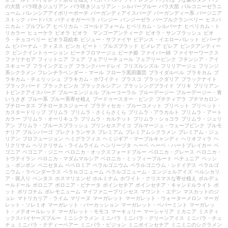
の大苗
バラ咲きジュリアン
バラ咲きジュリアン・シルバーブルー
バラ大苗
バルコニーゼラニ
ューム
バレンシアアイボリーポーチ
バーガンディアイスバーグ
バーガンディー系
バージニア
ストック
バードバス
パティオガーベラ
パンジー
パンジーゼラ
パープルクランベリー
ヒスパ
ニカム・プルプレア
ヒペリカム・ゴールドフォーム
ヒペリカム・シルバーナ
ヒペリカム・ト
リカラー
ヒューケラ
ビオラ
ビオラ マンゴーアンティーク
ビオラ・サンフラッシュ
ビオ
ラ・チョコベリー
ビオラ花絵本
ビジュー・サファイヤ
ビデンス・イエローパレット
ビバーナ
ム
ビバーナム・ティヌス
ビンカ
ビート・ブルズブラッド
ピメレア
ピレア
ピンクアンティー
ク
ピンクイントゥーション
ピーチフロマージュ
ピーチ姫
ファイバー鉢
ファイヤーワークス
ファリナセア
フィットニア
フェア
フェアリーチュール
フェアリーピンク
フチンシア・アイ
スキューブ
フライングエッグ
フランクハードレイ
フリズルシズル
フリリアージュ
フリンジ
系シクラメン
フレンチラベンダー・マール
フローラ黒田園芸
ブライダルベル
ブラキカム
ブ
ラキカム・チェリッシュ
ブラキカム・ホワイティ
ブラスコ
ブラックダリア
ブラックナイト
ブラックバード
ブラックビンカ
ブラックルシアン
ブラッシングブライド
ブリキ
ブリリアン
トピンクアイスバーグ
ブルーエンジェル
ブルーコーラル
ブルーデージー
ブルーデージー・青
いうさぎ
ブルー系
ブルー系寄せ植え
ブードゥースター・ピンク
プチティアラ
プチマカロン
プチロータス
プチロータスジョーイ
プラティセカ・ブルーコメット
プリペット
プリペット・
カスタードリップ
プリムラ
プリムラ・さくらさくら
プリムラ・アラカルト
プリムラ・アート
カラー
プリムラ・オーリキュラ
プリムラ・カルテット
プリムラ・ショコラ
プリムラ・ジュリ
アン
プリムラ・ブルースプラッシュ
プリンセスアイコ
プルマージュ・ウェーブピンク
プルモ
ナリア
プルンパーゴ
プレクトランサス
プレミアム
プレミアムシクラメン
プレミアム・ジュ
リアン
プロフュージョン
ヘミグラフィス
ヘミジギア・マーブルキャンディ
ヘリオフィラ
ヘ
リクリサム
ヘリクリサム・ライムライム
ヘンリーヅタ
ヘーベ
ヘーベ・ハートブレイカー
ベ
ゴニア
ベゴニア・ジニー
ベロニカ・オックスフォードブルー
ベロニカ・グレース
ベロニカ・
トウテイラン
ベロニカ・マダムマルシア
ベロニカ・ミッフィープルート
ペチュニア
ペッシ
ュ・ボンボン
ペニセタム
ペペロミア
ペラルゴニウム
ペラルゴニウム・シドイデス
ペラルゴ
ニウム・ラベンダーラス
ペラルゴニューム
ペラルゴニューム・エンジェルアイズ
ペルシカリ
ア・斑入り
ペンタス
ホスマリエンゼ
ホルミナム
ホワイト・クリスマスな寄せ植え
ボルデュ
ールドール
ボロニア
ボロニア・ピナータ
ポインセチア
ポインセチア・キャンドルライト
ポ
ット
ポリゴナム
ポレモニューム
マイファニープリンセス
マウント・エデン
マスカットのジ
ュレ
マトリカリア・ライム
マリーヌ
マーガレット
マーガレット・ウォーターメロン
マーガ
レット・ソレミオ
マーガレット・パーカッション
マーガレット・ペパーミント
マーガレッ
ト・メテオールレッド
マーガレット・モモコ
マーキュリー
マーシャリア
ミカニア
ミスティ
ックスパイヤーズブルー
ミニシクラメン
ミニバラ
ミニバラ・グリーンアイス
ミニバラ・チュ
チュ
ミニバラ・テディーベアー
ミニバラ・ピジョン
ミニポインセチア
ミニミニのシクラメン