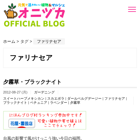
ホーム
> タグ >
ファリナセア
ファリナセア
夕霧草・ブラックナイト
2012-08-27 (月)
ガーデニング
スイートハーブメキシカン
|
スカエボラ
|
ダールベルグデージー
|
ファリナセア
|
ブラックナイト
|
ペチュニア
|
ラベンダー
|
夕霧草
台風の影響で風がけっこう強い今日の福岡。