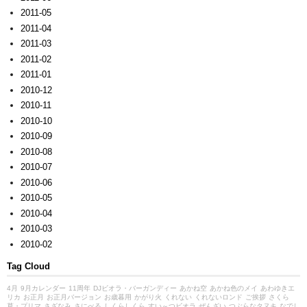
2011-05
2011-04
2011-03
2011-02
2011-01
2010-12
2010-11
2010-10
2010-09
2010-08
2010-07
2010-06
2010-05
2010-04
2010-03
2010-02
Tag Cloud
4月
9月カレンダー
11周年
DJビオラ・バーガンディー
あかね空
あかね色のメイ
あわゆきエ
リカ
お正月
お正月バージョン
お歳暮用
かがり火
くれない
くれないロンド
ご挨拶
さくら
草・プリマ
さざなみ
さにべる
しくらしくら
すい～つビオラ
ぜんざい
つぶらなタヌキ
なでし