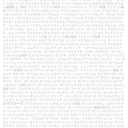
こ
においスミレ
ひらりモモ
ひらり・赤ぶどう
べコパ
みかんちゃん
みさき
ゆうぜん
ゆくは
し植物園
よつ葉や
アイアン
アイアンの花台
アイアンバスケット
アイアン雑貨
アイアン３輪
車
アイスラベンダー
アイビーゼラニューム
アイビーゼラニューム・シビル
アイビーゼラ・シ
ュガーベイビー
アイリのスキップ
アカエナ・パープルグースリーフ
アカシア・モニカ
アガス
ターシェ・ゴールデンジュビリー
アキレア
アジサイ
アジュガ
アスター
アステリア
アスフォ
デリネ・イエローキャンドル
アズレア
アネモネ
アネモネとビオラ
アフリカンアイズ
アベリ
ア・コンフェッティー
アマランサス
アヤリッチバイカラーパープル
アラビス
アラビス・グラ
シア
アリッサム・サミット
アルストロメリア
アルテナンテラ・ポリゴノイデス
アルテナンテ
ラ・ルビノイデス
アルテルナンテラ
アルテンナンテラ
アンソニー・パーカー
アンティリス・
レッドカーペット
アンティーク系
アンティーク調な雑貨
アンティーク雑貨
アークトチス
ア
ークトチス・グランディス
イオノプシディウム
イソトマ
イチゴのミルフィーユ
イベリス
イ
ングリッシュデージー
インテリアグリーン
ウォールデコレーション
ウンシニア
エキナセア
エスピノグリーン
エムグリーン
エレモフィラ
エレモフィラ・トビーベル
エンジェルリング
エンジェルレース
エンジェル・ローズピコティー
オカメヅタ・キセキ
オキザリス・サンラッ
ク
オシャレな雑貨
オステオスペルマム
オステオ・キララ
オダマキ・ビジューアンティークピ
ンク
オダマキ・マーブル
オルトシフォン
オルレイア
オルレイヤ
オレガノ
オレガノ・ユノ
オ
ージースノーブッシュ
オーストラリアンプランツ
オーストラリアンローズマリー
オータムカ
ラー
オーリキュラ
カラテア・オービフォリア
カランコエ・シャンデリア
カラーリーフ
カラ
ーリーフ金魚草
カリオプテリス
カリオペ
カリフォルニア・ドリーミング
カルチャー教室
カ
ルーナ
カルーナ・オータムパレット
カロケファリス・シルバーブッシュ
カンガルーポー
カン
ガルー・ポー
カンナ
カンパーナ・ピンク
カーネーション
ガイラルディア
ガウラ・あかね
ガ
ザニア・ガズー
ガーゴイル
ガーデニングワールドカップ
ガーデン
ガーデンアイテム
ガーデ
ンカルチャー幸田
ガーデンカーネーション
ガーデンシクラメン
ガーデンデンファレ
ガーデン
雑貨
キク・フエゴ
キャツラ・ジュピター
キャツラ・マーズ
キャラメルアンティーク
キャン
ディ・チョコレート
キャンドルケイトウ
キンギョソウ・スカンピードラゴン
キンセンカ・ブ
ロンズビューティー
ギョリュウバイ
クフェア・キューフェリックピンク
クリスタルグラス
ク
クリ
リスマス
クリスマスカラー
クリスマスフェア
クリスマスプレゼント
クリスマスリース
スマスローズ
クリスマスローズ・ニゲル
クリスマス雑貨
クリソセファラム・スマイリープ
ー
クレマチス・カートマニージョー
クレマチス・カートマニージョー枝垂れ仕立て
クレマチ
ス・ペトレイ
クローバー
グリーン
グリーンアイス
グリーンアイズ
グリーンギャラリーガー
デンズ
グレコマ
グレビレア・ジュビリー
ケイトウ
ケネディアイリッシュプリムローズ
ケネ
ディ・アイリッシュ・プリムローズ
ゲウム・イオス
ゲウム・マイタイ
ゲラニューム・インカ
ヌム
ゲラニューム・ターニャレンダル
ゲラニューム・ビルウォーリス
ゲラニューム・マック
スフライ
コスモス・アンティーク
コスモス・イエローキャンパス
コットンキャンディ
コニフ