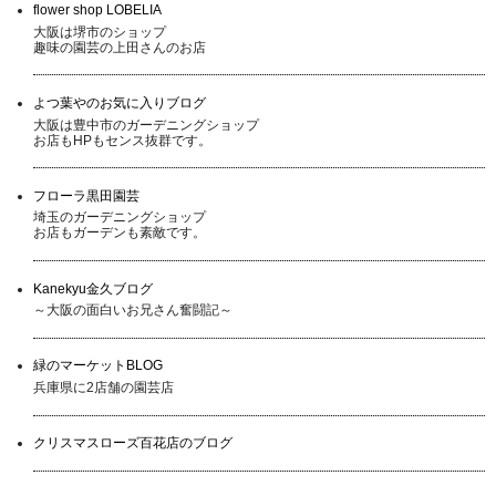
flower shop LOBELIA
大阪は堺市のショップ
趣味の園芸の上田さんのお店
よつ葉やのお気に入りブログ
大阪は豊中市のガーデニングショップ
お店もHPもセンス抜群です。
フローラ黒田園芸
埼玉のガーデニングショップ
お店もガーデンも素敵です。
Kanekyu金久ブログ
～大阪の面白いお兄さん奮闘記～
緑のマーケットBLOG
兵庫県に2店舗の園芸店
クリスマスローズ百花店のブログ