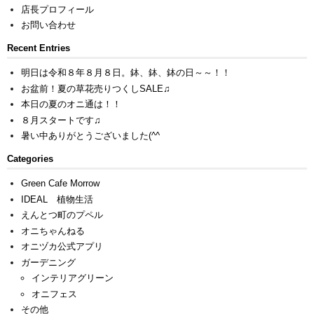
店長プロフィール
お問い合わせ
Recent Entries
明日は令和８年８月８日。鉢、鉢、鉢の日～～！！
お盆前！夏の草花売りつくしSALE♫
本日の夏のオニ通は！！
８月スタートです♫
暑い中ありがとうございました(^^ゞ
Categories
Green Cafe Morrow
IDEAL 植物生活
えんとつ町のプペル
オニちゃんねる
オニヅカ公式アプリ
ガーデニング
インテリアグリーン
オニフェス
その他