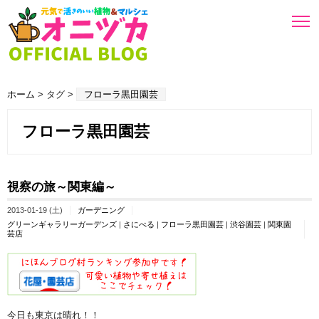
ホーム
> タグ >
フローラ黒田園芸
フローラ黒田園芸
視察の旅～関東編～
2013-01-19 (土)
ガーデニング
グリーンギャラリーガーデンズ
|
さにべる
|
フローラ黒田園芸
|
渋谷園芸
|
関東園
芸店
今日も東京は晴れ！！