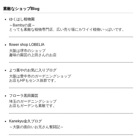
素敵なショップBlog
ゆくはし植物園
～Bambyの庭～
とっても素敵な植物専門店、広い売り場にカワイイ植物いっぱいです。
flower shop LOBELIA
大阪は堺市のショップ
趣味の園芸の上田さんのお店
よつ葉やのお気に入りブログ
大阪は豊中市のガーデニングショップ
お店もHPもセンス抜群です。
フローラ黒田園芸
埼玉のガーデニングショップ
お店もガーデンも素敵です。
Kanekyu金久ブログ
～大阪の面白いお兄さん奮闘記～