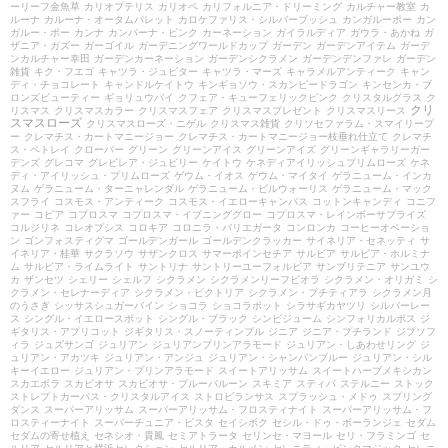
ーリーフ金魚草
カリオプテリス
カリオペ
カリフォルニア・ドリーミング
カルチャー教室
カ
ルーナ
カルーナ・オータムパレット
カロケファリス・シルバーブッシュ
カンガルーポー
カン
ガルー・ポー
カンナ
カンパーナ・ピンク
カーネーション
ガイラルディア
ガウラ・あかね
ガ
ザニア・ガズー
ガーゴイル
ガーデニングワールドカップ
ガーデン
ガーデンアイテム
ガーデ
ンカルチャー幸田
ガーデンカーネーション
ガーデンシクラメン
ガーデンデンファレ
ガーデン
雑貨
キク・フエゴ
キャツラ・ジュピター
キャツラ・マーズ
キャラメルアンティーク
キャン
ディ・チョコレート
キャンドルケイトウ
キンギョソウ・スカンピードラゴン
キンセンカ・ブ
ロンズビューティー
ギョリュウバイ
クフェア・キューフェリックピンク
クリスタルグラス
ク
クリ
リスマス
クリスマスカラー
クリスマスフェア
クリスマスプレゼント
クリスマスリース
スマスローズ
クリスマスローズ・ニゲル
クリスマス雑貨
クリソセファラム・スマイリープ
ー
クレマチス・カートマニージョー
クレマチス・カートマニージョー枝垂れ仕立て
クレマチ
ス・ペトレイ
クローバー
グリーン
グリーンアイス
グリーンアイズ
グリーンギャラリーガー
デンズ
グレコマ
グレビレア・ジュビリー
ケイトウ
ケネディアイリッシュプリムローズ
ケネ
ディ・アイリッシュ・プリムローズ
ゲウム・イオス
ゲウム・マイタイ
ゲラニューム・インカ
ヌム
ゲラニューム・ターニャレンダル
ゲラニューム・ビルウォーリス
ゲラニューム・マック
スフライ
コスモス・アンティーク
コスモス・イエローキャンパス
コットンキャンディ
コニフ
ァー
コピア
コプロスマ
コプロスマ・イブニンググロー
コプロスマ・レインボーサプライズ
コルジリネ
コレオプシス
コロキア
コロニラ・バリエガータ
コンロンカ
コーヒーオベーショ
ン
ゴンフォスティグマ
ゴールデンガール
ゴールデンクラッカー
サイネリア・セネッティ
サ
イネリア・桂華
サクラソウ
サザンクロス
サマーポインセチア
サルビア
サルビア・ホルミナ
ム
サルビア・ライムライト
サントリナ
サントリーユーフォルビア
サンブリテニア
サンユウ
カ
ザンセツ
シェリー
シェルフ
シクラメン
シクラメンリーフビオラ
シクラメン・オリガミ
シ
クラメン・セレナーディア
シクラメン・ビクトリア
シクラメン・プチティアラ
シクラメン月
のうさぎ
シッサスシュガーバイン
ショコラ
ショコラポット
シラサギカヤツリ
シルバーレー
ス
シングル・イエロースポット
シングル・ブラック
シンビジューム
シンフォリカルポス
ジ
ギタリス・アプリコット
ジギタリス・スノーティンプル
ジニア
ジニア・プチランド
ジプソフ
ィラ
ジュズサンゴ
ジュリアン
ジュリアンプリンアラモード
ジュリアン・しあわせリング
ジ
ュリアン・アカツキ
ジュリアン・アンジュ
ジュリアン・シャンパンブルー
ジュリアン・シル
キーイエロー
ジュリアン・プリンアラモード
スイートアリッサム
スイートハーブメキシカン
スカエボラ
スカビオサ
スカビオサ・ブルーバルーン
スキミア
スティパ
ステルニー
ストック
ストレプトカーパス・クリスタルアイス
ストロビランサス
スプラッシュ・メドゥ
スプリング
ダンス
スーパーアリッサム
スーパーアリッサム・フロスティナイト
スーパーアリッサム・フ
ロスティーナイト
スーパーチュニア・ビスタ
セイシボク
セシル・ドゥ・ボーランジェ
セダム
セダムの寄せ植え
セネシオ・貴鳳
セミアトラータ
セリンセ・マヨール
セリ・フラミンゴ
セ