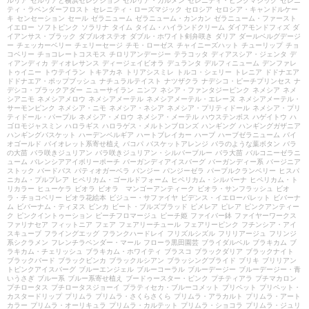
ルリア
セルリアと横浜セレクション
セルリア・カルメン
セレニティ・ピンクマジック
セレニ
ティ・ラベンダーフロスト
セレニティ・ローズマジック
セロシア
セロシア・キャンドルケー
キ
センセーション
セール
ゼラニューム
ゼラニューム・カンカン
ゼラニューム・ファースト
イエロー
ソフトピンク
ソラリナ
タイム
タイム・ハイランドクリーム
ダイアモンドフィズ
ダ
イアンサス・ブラック
ダブルオステオ
ダブル・ホワイト剣弁咲き
ダリア
ダールベルグデージ
ー
チェッカーベリー
チェリーセージ
チモ・ローゼス
チャイニーズハット
チューリップ
チョ
コベリー
チョコレートコスモス
チロリアンデージー
テラコッタ
ディアスシア・ジェンタ
デ
ィアンディカ
ディオレサンス
ディージェイビオラ
デュランタ
デルフィニューム
デンファレ
トゥイニー
トウテイラン
トキアカネ
トリアシスミレ
トルコ・シェリー
トレニア
ドドナエア
ドドナエア・ポップブッシュ
ナチュラルテイスト
ナツザクラ
ナデシコ・ピーチプリンセス
ナ
デシコ・ブラックアダー
ニューサイラン
ニンフ
ネシア・ファンタジーピンク
ネメシア
ネメ
シアニモ
ネメシアメロウ
ネメシアメーテル
ネメシアメーテル・エレーヌ
ネメシアメーテル・
サーモンピンク
ネメシア・ニモ
ネメシア・ネシア
ネメシア・プリティドール
ネメシア・プリ
ティドール・パープル
ネメシア・メロウ
ネメシア・メーテル
ハウステンボス
ハゲイトウ
ハ
ゴロモジャスミン
ハロラギス
ハロラゲス・メルトンブロンズ
ハンギング
ハンギングガザニア
ハンギングバスケット
ハーデンベルギア
ハートブレイカー
ハーブ
ハーブゼラニューム
バイ
オゴールド
バイオレット系寄せ植え
バコパ
バスケットアレンジ
バラのような葉ボタン
バラ
の大苗
バラ咲きジュリアン
バラ咲きジュリアン・シルバーブルー
バラ大苗
バルコニーゼラニ
ューム
バレンシアアイボリーポーチ
バーガンディアイスバーグ
バーガンディー系
バージニア
ストック
バードバス
パティオガーベラ
パンジー
パンジーゼラ
パープルクランベリー
ヒスパ
ニカム・プルプレア
ヒペリカム・ゴールドフォーム
ヒペリカム・シルバーナ
ヒペリカム・ト
リカラー
ヒューケラ
ビオラ
ビオラ マンゴーアンティーク
ビオラ・サンフラッシュ
ビオ
ラ・チョコベリー
ビオラ花絵本
ビジュー・サファイヤ
ビデンス・イエローパレット
ビバーナ
ム
ビバーナム・ティヌス
ビンカ
ビート・ブルズブラッド
ピメレア
ピレア
ピンクアンティー
ク
ピンクイントゥーション
ピーチフロマージュ
ピーチ姫
ファイバー鉢
ファイヤーワークス
ファリナセア
フィットニア
フェア
フェアリーチュール
フェアリーピンク
フチンシア・アイ
スキューブ
フライングエッグ
フランクハードレイ
フリズルシズル
フリリアージュ
フリンジ
系シクラメン
フレンチラベンダー・マール
フローラ黒田園芸
ブライダルベル
ブラキカム
ブ
ラキカム・チェリッシュ
ブラキカム・ホワイティ
ブラスコ
ブラックダリア
ブラックナイト
ブラックバード
ブラックビンカ
ブラックルシアン
ブラッシングブライド
ブリキ
ブリリアン
トピンクアイスバーグ
ブルーエンジェル
ブルーコーラル
ブルーデージー
ブルーデージー・青
いうさぎ
ブルー系
ブルー系寄せ植え
ブードゥースター・ピンク
プチティアラ
プチマカロン
プチロータス
プチロータスジョーイ
プラティセカ・ブルーコメット
プリペット
プリペット・
カスタードリップ
プリムラ
プリムラ・さくらさくら
プリムラ・アラカルト
プリムラ・アート
カラー
プリムラ・オーリキュラ
プリムラ・カルテット
プリムラ・ショコラ
プリムラ・ジュリ