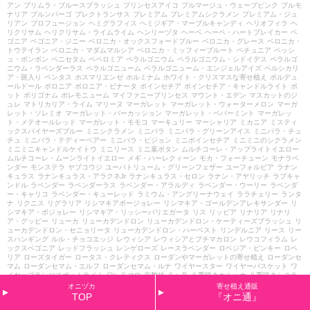
アン
プリムラ・ブルースプラッシュ
プリンセスアイコ
プルマージュ・ウェーブピンク
プルモ
ナリア
プルンパーゴ
プレクトランサス
プレミアム
プレミアムシクラメン
プレミアム・ジュ
リアン
プロフュージョン
ヘミグラフィス
ヘミジギア・マーブルキャンディ
ヘリオフィラ
ヘ
リクリサム
ヘリクリサム・ライムライム
ヘンリーヅタ
ヘーベ
ヘーベ・ハートブレイカー
ベ
ゴニア
ベゴニア・ジニー
ベロニカ・オックスフォードブルー
ベロニカ・グレース
ベロニカ・
トウテイラン
ベロニカ・マダムマルシア
ベロニカ・ミッフィープルート
ペチュニア
ペッシ
ュ・ボンボン
ペニセタム
ペペロミア
ペラルゴニウム
ペラルゴニウム・シドイデス
ペラルゴ
ニウム・ラベンダーラス
ペラルゴニューム
ペラルゴニューム・エンジェルアイズ
ペルシカリ
ア・斑入り
ペンタス
ホスマリエンゼ
ホルミナム
ホワイト・クリスマスな寄せ植え
ボルデュ
ールドール
ボロニア
ボロニア・ピナータ
ポインセチア
ポインセチア・キャンドルライト
ポ
ット
ポリゴナム
ポレモニューム
マイファニープリンセス
マウント・エデン
マスカットのジ
ュレ
マトリカリア・ライム
マリーヌ
マーガレット
マーガレット・ウォーターメロン
マーガ
レット・ソレミオ
マーガレット・パーカッション
マーガレット・ペパーミント
マーガレッ
ト・メテオールレッド
マーガレット・モモコ
マーキュリー
マーシャリア
ミカニア
ミスティ
ックスパイヤーズブルー
ミニシクラメン
ミニバラ
ミニバラ・グリーンアイス
ミニバラ・チュ
チュ
ミニバラ・テディーベアー
ミニバラ・ピジョン
ミニポインセチア
ミニミニのシクラメン
ミニミニキャンドルケイトウ
ミニリース
ミニ葉ボタン
ムルチコーレ・アップライトイエロー
ムルチコーレ・ムーンライトイエロー
メギ・ハーレクィーン
モカ・フォーチューン
モナラベ
ンダー
モンステラ
ヤブコウジ
ユーパトリューム・グリーンフェザー
ユーフォルビア
ラナン
キュラス
ラナンキュラス・アラクネJr
ラナンキュラス・セロン
ラナン・アヤリッチ
ラブキャ
ンドル
ラベンダー
ラベンダーラス
ラベンダー・アラルディ
ラベンダー・ウーリー
ラベンダ
ー・キャリコ
ラベンダー・キューレッド
ラミウム・アングリーナウェイ
ララチェリー
ランタ
ナ
リクニス
リグラリア
リシマキアボージョレー
リシマキア・ゴールデンアレキサンダー
リ
シマキア・ボジョレー
リシマキア・リッシーバリエガータ
リス
リッピア
リナリア
リナリ
ア・グッピー
リューカ
リューカデンドロン
リューカデンドロン・ケーティーズブラッシュ
リ
ューカデンドロン・セニョリータ
リューカデンドロン・ハーベスト
リンデルニア
リース
リー
スハンギング
ルル・チョコエッジ
レウィシア
レウィシアとプチマカロン
レウコフィラム
レ
ックスベゴニア
レッドフラッシュ
レンゲローズ
レースラベンダー
ロベジア・ピンキー
ロベ
リア
ローズタイガー
ロータス・クレティクス
ローダンやマーガレットの寄せ植え
ローダンセ
マム
ローダンセマム・エルフ
ローダンセマム・ルナ
ワイヤースター
ワイヤーバスケット
ワ
イヤープランツスポットライト
ワレモコウ
京舞妓
八ヶ岳
八重咲きカルーナ
八重咲きシクラ
メン・チモ
冬桜
出張
分枝葉ボタン
初恋草
初詣
北関東
千日小坊
千日紅
千日紅ちなつ
千日
オニヅカ
寄せ植え通販
紅・ろりぽっぷ
原種リビダス
和風
喜・喜・うさぎ
営業再開
四つ葉のクローバー
四季なりイ
TOP
『オニ通』
チゴ・トスカーナ
園芸教室
売り場
変わり色のプリムラ
夏
夏野菜
夕霧草
多粒播き葉ボタン