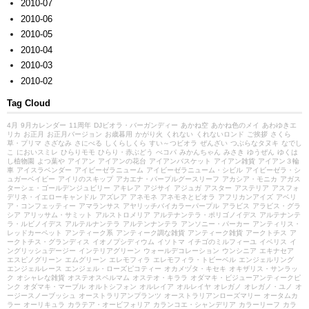
2010-07
2010-06
2010-05
2010-04
2010-03
2010-02
Tag Cloud
4月
9月カレンダー
11周年
DJビオラ・バーガンディー
あかね空
あかね色のメイ
あわゆきエ
リカ
お正月
お正月バージョン
お歳暮用
かがり火
くれない
くれないロンド
ご挨拶
さくら
草・プリマ
さざなみ
さにべる
しくらしくら
すい～つビオラ
ぜんざい
つぶらなタヌキ
なでし
こ
においスミレ
ひらりモモ
ひらり・赤ぶどう
べコパ
みかんちゃん
みさき
ゆうぜん
ゆくは
し植物園
よつ葉や
アイアン
アイアンの花台
アイアンバスケット
アイアン雑貨
アイアン３輪
車
アイスラベンダー
アイビーゼラニューム
アイビーゼラニューム・シビル
アイビーゼラ・シ
ュガーベイビー
アイリのスキップ
アカエナ・パープルグースリーフ
アカシア・モニカ
アガス
ターシェ・ゴールデンジュビリー
アキレア
アジサイ
アジュガ
アスター
アステリア
アスフォ
デリネ・イエローキャンドル
アズレア
アネモネ
アネモネとビオラ
アフリカンアイズ
アベリ
ア・コンフェッティー
アマランサス
アヤリッチバイカラーパープル
アラビス
アラビス・グラ
シア
アリッサム・サミット
アルストロメリア
アルテナンテラ・ポリゴノイデス
アルテナンテ
ラ・ルビノイデス
アルテルナンテラ
アルテンナンテラ
アンソニー・パーカー
アンティリス・
レッドカーペット
アンティーク系
アンティーク調な雑貨
アンティーク雑貨
アークトチス
ア
ークトチス・グランディス
イオノプシディウム
イソトマ
イチゴのミルフィーユ
イベリス
イ
ングリッシュデージー
インテリアグリーン
ウォールデコレーション
ウンシニア
エキナセア
エスピノグリーン
エムグリーン
エレモフィラ
エレモフィラ・トビーベル
エンジェルリング
エンジェルレース
エンジェル・ローズピコティー
オカメヅタ・キセキ
オキザリス・サンラッ
ク
オシャレな雑貨
オステオスペルマム
オステオ・キララ
オダマキ・ビジューアンティークピ
ンク
オダマキ・マーブル
オルトシフォン
オルレイア
オルレイヤ
オレガノ
オレガノ・ユノ
オ
ージースノーブッシュ
オーストラリアンプランツ
オーストラリアンローズマリー
オータムカ
ラー
オーリキュラ
カラテア・オービフォリア
カランコエ・シャンデリア
カラーリーフ
カラ