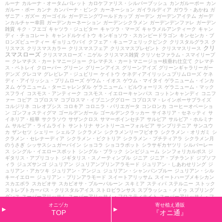
ルーナ
カルーナ・オータムパレット
カロケファリス・シルバーブッシュ
カンガルーポー
カン
ガルー・ポー
カンナ
カンパーナ・ピンク
カーネーション
ガイラルディア
ガウラ・あかね
ガ
ザニア・ガズー
ガーゴイル
ガーデニングワールドカップ
ガーデン
ガーデンアイテム
ガーデ
ンカルチャー幸田
ガーデンカーネーション
ガーデンシクラメン
ガーデンデンファレ
ガーデン
雑貨
キク・フエゴ
キャツラ・ジュピター
キャツラ・マーズ
キャラメルアンティーク
キャン
ディ・チョコレート
キャンドルケイトウ
キンギョソウ・スカンピードラゴン
キンセンカ・ブ
ロンズビューティー
ギョリュウバイ
クフェア・キューフェリックピンク
クリスタルグラス
ク
クリ
リスマス
クリスマスカラー
クリスマスフェア
クリスマスプレゼント
クリスマスリース
スマスローズ
クリスマスローズ・ニゲル
クリスマス雑貨
クリソセファラム・スマイリープ
ー
クレマチス・カートマニージョー
クレマチス・カートマニージョー枝垂れ仕立て
クレマチ
ス・ペトレイ
クローバー
グリーン
グリーンアイス
グリーンアイズ
グリーンギャラリーガー
デンズ
グレコマ
グレビレア・ジュビリー
ケイトウ
ケネディアイリッシュプリムローズ
ケネ
ディ・アイリッシュ・プリムローズ
ゲウム・イオス
ゲウム・マイタイ
ゲラニューム・インカ
ヌム
ゲラニューム・ターニャレンダル
ゲラニューム・ビルウォーリス
ゲラニューム・マック
スフライ
コスモス・アンティーク
コスモス・イエローキャンパス
コットンキャンディ
コニフ
ァー
コピア
コプロスマ
コプロスマ・イブニンググロー
コプロスマ・レインボーサプライズ
コルジリネ
コレオプシス
コロキア
コロニラ・バリエガータ
コンロンカ
コーヒーオベーショ
ン
ゴンフォスティグマ
ゴールデンガール
ゴールデンクラッカー
サイネリア・セネッティ
サ
イネリア・桂華
サクラソウ
サザンクロス
サマーポインセチア
サルビア
サルビア・ホルミナ
ム
サルビア・ライムライト
サントリナ
サントリーユーフォルビア
サンブリテニア
サンユウ
カ
ザンセツ
シェリー
シェルフ
シクラメン
シクラメンリーフビオラ
シクラメン・オリガミ
シ
クラメン・セレナーディア
シクラメン・ビクトリア
シクラメン・プチティアラ
シクラメン月
のうさぎ
シッサスシュガーバイン
ショコラ
ショコラポット
シラサギカヤツリ
シルバーレー
ス
シングル・イエロースポット
シングル・ブラック
シンビジューム
シンフォリカルポス
ジ
ギタリス・アプリコット
ジギタリス・スノーティンプル
ジニア
ジニア・プチランド
ジプソフ
ィラ
ジュズサンゴ
ジュリアン
ジュリアンプリンアラモード
ジュリアン・しあわせリング
ジ
ュリアン・アカツキ
ジュリアン・アンジュ
ジュリアン・シャンパンブルー
ジュリアン・シル
キーイエロー
ジュリアン・プリンアラモード
スイートアリッサム
スイートハーブメキシカン
スカエボラ
スカビオサ
スカビオサ・ブルーバルーン
スキミア
スティパ
ステルニー
ストック
ストレプトカーパス・クリスタルアイス
ストロビランサス
スプラッシュ・メドゥ
スプリング
ダンス
スーパーアリッサム
スーパーアリッサム・フロスティナイト
スーパーアリッサム・フ
ロスティーナイト
スーパーチュニア・ビスタ
セイシボク
セシル・ドゥ・ボーランジェ
セダム
オニヅカ
寄せ植え通販
セダムの寄せ植え
セネシオ・貴鳳
セミアトラータ
セリンセ・マヨール
セリ・フラミンゴ
セ
TOP
『オニ通』
ルリア
セルリアと横浜セレクション
セルリア・カルメン
セレニティ・ピンクマジック
セレニ