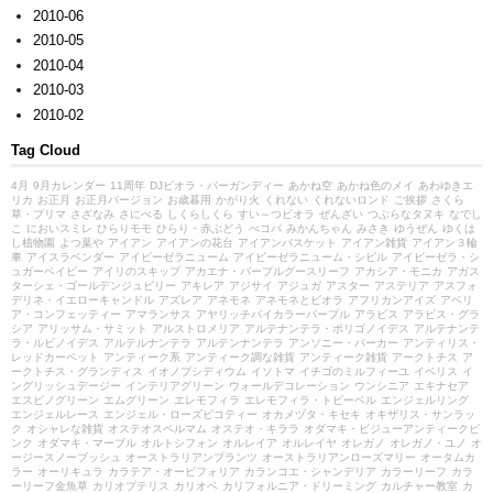
2010-06
2010-05
2010-04
2010-03
2010-02
Tag Cloud
4月
9月カレンダー
11周年
DJビオラ・バーガンディー
あかね空
あかね色のメイ
あわゆきエ
リカ
お正月
お正月バージョン
お歳暮用
かがり火
くれない
くれないロンド
ご挨拶
さくら
草・プリマ
さざなみ
さにべる
しくらしくら
すい～つビオラ
ぜんざい
つぶらなタヌキ
なでし
こ
においスミレ
ひらりモモ
ひらり・赤ぶどう
べコパ
みかんちゃん
みさき
ゆうぜん
ゆくは
し植物園
よつ葉や
アイアン
アイアンの花台
アイアンバスケット
アイアン雑貨
アイアン３輪
車
アイスラベンダー
アイビーゼラニューム
アイビーゼラニューム・シビル
アイビーゼラ・シ
ュガーベイビー
アイリのスキップ
アカエナ・パープルグースリーフ
アカシア・モニカ
アガス
ターシェ・ゴールデンジュビリー
アキレア
アジサイ
アジュガ
アスター
アステリア
アスフォ
デリネ・イエローキャンドル
アズレア
アネモネ
アネモネとビオラ
アフリカンアイズ
アベリ
ア・コンフェッティー
アマランサス
アヤリッチバイカラーパープル
アラビス
アラビス・グラ
シア
アリッサム・サミット
アルストロメリア
アルテナンテラ・ポリゴノイデス
アルテナンテ
ラ・ルビノイデス
アルテルナンテラ
アルテンナンテラ
アンソニー・パーカー
アンティリス・
レッドカーペット
アンティーク系
アンティーク調な雑貨
アンティーク雑貨
アークトチス
ア
ークトチス・グランディス
イオノプシディウム
イソトマ
イチゴのミルフィーユ
イベリス
イ
ングリッシュデージー
インテリアグリーン
ウォールデコレーション
ウンシニア
エキナセア
エスピノグリーン
エムグリーン
エレモフィラ
エレモフィラ・トビーベル
エンジェルリング
エンジェルレース
エンジェル・ローズピコティー
オカメヅタ・キセキ
オキザリス・サンラッ
ク
オシャレな雑貨
オステオスペルマム
オステオ・キララ
オダマキ・ビジューアンティークピ
ンク
オダマキ・マーブル
オルトシフォン
オルレイア
オルレイヤ
オレガノ
オレガノ・ユノ
オ
ージースノーブッシュ
オーストラリアンプランツ
オーストラリアンローズマリー
オータムカ
ラー
オーリキュラ
カラテア・オービフォリア
カランコエ・シャンデリア
カラーリーフ
カラ
ーリーフ金魚草
カリオプテリス
カリオペ
カリフォルニア・ドリーミング
カルチャー教室
カ