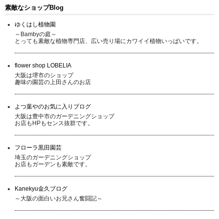
素敵なショップBlog
ゆくはし植物園
～Bambyの庭～
とっても素敵な植物専門店、広い売り場にカワイイ植物いっぱいです。
flower shop LOBELIA
大阪は堺市のショップ
趣味の園芸の上田さんのお店
よつ葉やのお気に入りブログ
大阪は豊中市のガーデニングショップ
お店もHPもセンス抜群です。
フローラ黒田園芸
埼玉のガーデニングショップ
お店もガーデンも素敵です。
Kanekyu金久ブログ
～大阪の面白いお兄さん奮闘記～