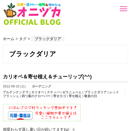
ホーム
> タグ >
ブラックダリア
ブラックダリア
カリオペ＆寄せ植え＆チューリップ(^^)
2012-09-15 (土)
ガーデニング
アルテンナンテラ
|
カリオペ
|
スティパ
|
ゼラニューム
|
ブラックダリア
|
レッド
フラッシュ
|
四つ葉のクローバー
|
寄せカゴ
|
寄せ植え
|
敬老の日
相変わらず蒸し暑い日が続いてますね(-_-)