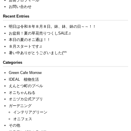
店長プロフィール
お問い合わせ
Recent Entries
明日は令和８年８月８日。鉢、鉢、鉢の日～～！！
お盆前！夏の草花売りつくしSALE♫
本日の夏のオニ通は！！
８月スタートです♫
暑い中ありがとうございました(^^ゞ
Categories
Green Cafe Morrow
IDEAL 植物生活
えんとつ町のプペル
オニちゃんねる
オニヅカ公式アプリ
ガーデニング
インテリアグリーン
オニフェス
その他