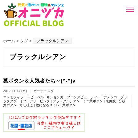
ホーム
> タグ >
ブラックルシアン
ブラックルシアン
葉ボタン＆人気者たち～(^-^)v
2012-11-14 (水)
ガーデニング
エレモフィラ・トビーベル
|
キンセンカ・ブロンズビューティー
|
ナデシコ・ブラ
ックアダー
|
フェアリーピンク
|
ブラックルシアン
|
ミニ葉ボタン
|
京舞妓
|
分枝
葉ボタン
|
寄せ植え
|
絵になるスミレ
|
葉ボタン