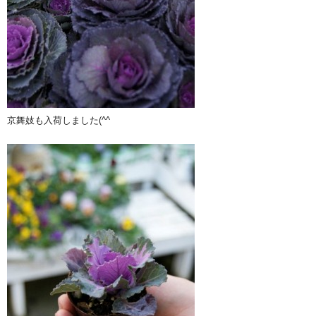
京舞妓も入荷しました(^^ゞ