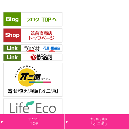
オニヅカ
寄せ植え通販
TOP
『オニ通』