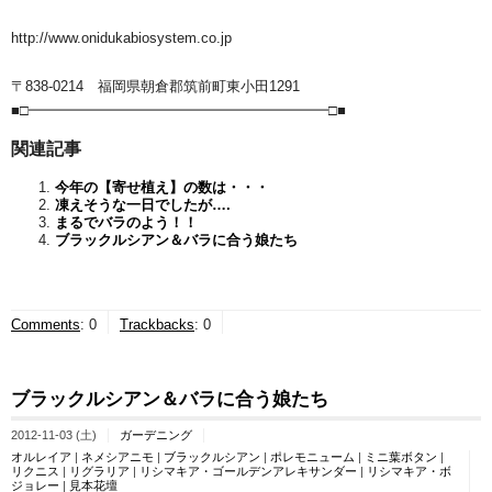
http://www.onidukabiosystem.co.jp
〒838-0214 福岡県朝倉郡筑前町東小田1291
■□━━━━━━━━━━━━━━━━━━━━━□■
関連記事
今年の【寄せ植え】の数は・・・
凍えそうな一日でしたが….
まるでバラのよう！！
ブラックルシアン＆バラに合う娘たち
Comments
:
0
Trackbacks
:
0
ブラックルシアン＆バラに合う娘たち
2012-11-03 (土)
ガーデニング
オルレイア
|
ネメシアニモ
|
ブラックルシアン
|
ポレモニューム
|
ミニ葉ボタン
|
リクニス
|
リグラリア
|
リシマキア・ゴールデンアレキサンダー
|
リシマキア・ボ
ジョレー
|
見本花壇