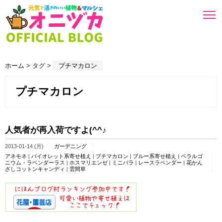
ホーム
> タグ >
プチマカロン
プチマカロン
人気者が再入荷ですよ(^^♪
2013-01-14 (月)
ガーデニング
アネモネ
|
バイオレット系寄せ植え
|
プチマカロン
|
ブルー系寄せ植え
|
ペラルゴ
ニウム・ラベンダーラス
|
ホスマリエンゼ
|
ミニバラ
|
レースラベンダー
|
花かん
ざしコットンキャンディ
|
雲間草