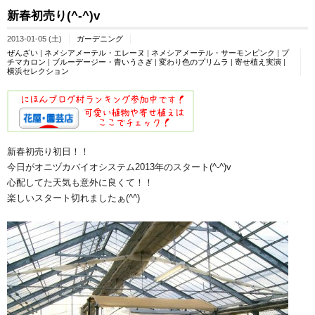
新春初売り(^-^)v
2013-01-05 (土)
ガーデニング
ぜんざい
|
ネメシアメーテル・エレーヌ
|
ネメシアメーテル・サーモンピンク
|
プ
チマカロン
|
ブルーデージー・青いうさぎ
|
変わり色のプリムラ
|
寄せ植え実演
|
横浜セレクション
新春初売り初日！！
今日がオニヅカバイオシステム2013年のスタート(^-^)v
心配してた天気も意外に良くて！！
楽しいスタート切れましたぁ(^^)