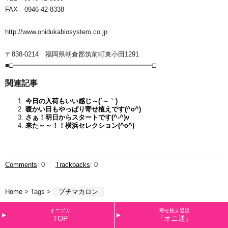
FAX 0946-42-8338
http://www.onidukabiosystem.co.jp
〒838-0214 福岡県朝倉郡筑前町東小田1291
■□━━━━━━━━━━━━━━━━━━━━━□
関連記事
今日の入荷もいい感じ～(´～｀)
暖かい日もやっぱり寄せ植えです(^o^)
さぁ！明日からスタートです(^-^)v
来た～～！！横浜セレクション(^o^)
Comments
:
0
Trackbacks
:
0
Home
> Tags >
プチマカロン
オニヅカ
寄せ植え通販
TOP
『オニ通』