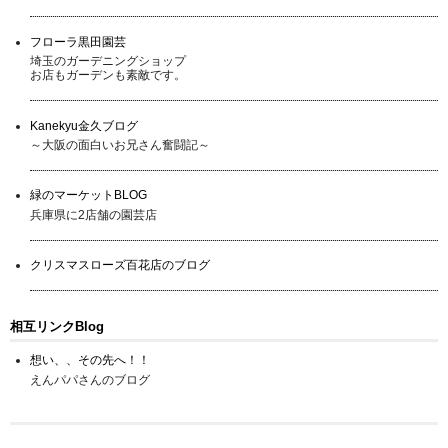
フローラ黒田園芸
埼玉のガーデニングショップ
お店もガーデンも素敵です。
Kanekyu金久ブログ
～大阪の面白いお兄さん奮闘記～
緑のマーケットBLOG
兵庫県に2店舗の園芸店
クリスマスローズ百花店のブログ
相互リンクBlog
想い、、その先へ！！
えんパパさんのブログ