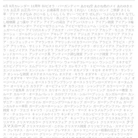
4月
9月カレンダー
11周年
DJビオラ・バーガンディー
あかね空
あかね色のメイ
あわゆきエ
リカ
お正月
お正月バージョン
お歳暮用
かがり火
くれない
くれないロンド
ご挨拶
さくら
草・プリマ
さざなみ
さにべる
しくらしくら
すい～つビオラ
ぜんざい
つぶらなタヌキ
なでし
こ
においスミレ
ひらりモモ
ひらり・赤ぶどう
べコパ
みかんちゃん
みさき
ゆうぜん
ゆくは
し植物園
よつ葉や
アイアン
アイアンの花台
アイアンバスケット
アイアン雑貨
アイアン３輪
車
アイスラベンダー
アイビーゼラニューム
アイビーゼラニューム・シビル
アイビーゼラ・シ
ュガーベイビー
アイリのスキップ
アカエナ・パープルグースリーフ
アカシア・モニカ
アガス
ターシェ・ゴールデンジュビリー
アキレア
アジサイ
アジュガ
アスター
アステリア
アスフォ
デリネ・イエローキャンドル
アズレア
アネモネ
アネモネとビオラ
アフリカンアイズ
アベリ
ア・コンフェッティー
アマランサス
アヤリッチバイカラーパープル
アラビス
アラビス・グラ
シア
アリッサム・サミット
アルストロメリア
アルテナンテラ・ポリゴノイデス
アルテナンテ
ラ・ルビノイデス
アルテルナンテラ
アルテンナンテラ
アンソニー・パーカー
アンティリス・
レッドカーペット
アンティーク系
アンティーク調な雑貨
アンティーク雑貨
アークトチス
ア
ークトチス・グランディス
イオノプシディウム
イソトマ
イチゴのミルフィーユ
イベリス
イ
ングリッシュデージー
インテリアグリーン
ウォールデコレーション
ウンシニア
エキナセア
エスピノグリーン
エムグリーン
エレモフィラ
エレモフィラ・トビーベル
エンジェルリング
エンジェルレース
エンジェル・ローズピコティー
オカメヅタ・キセキ
オキザリス・サンラッ
ク
オシャレな雑貨
オステオスペルマム
オステオ・キララ
オダマキ・ビジューアンティークピ
ンク
オダマキ・マーブル
オルトシフォン
オルレイア
オルレイヤ
オレガノ
オレガノ・ユノ
オ
ージースノーブッシュ
オーストラリアンプランツ
オーストラリアンローズマリー
オータムカ
ラー
オーリキュラ
カラテア・オービフォリア
カランコエ・シャンデリア
カラーリーフ
カラ
ーリーフ金魚草
カリオプテリス
カリオペ
カリフォルニア・ドリーミング
カルチャー教室
カ
ルーナ
カルーナ・オータムパレット
カロケファリス・シルバーブッシュ
カンガルーポー
カン
ガルー・ポー
カンナ
カンパーナ・ピンク
カーネーション
ガイラルディア
ガウラ・あかね
ガ
ザニア・ガズー
ガーゴイル
ガーデニングワールドカップ
ガーデン
ガーデンアイテム
ガーデ
ンカルチャー幸田
ガーデンカーネーション
ガーデンシクラメン
ガーデンデンファレ
ガーデン
雑貨
キク・フエゴ
キャツラ・ジュピター
キャツラ・マーズ
キャラメルアンティーク
キャン
ディ・チョコレート
キャンドルケイトウ
キンギョソウ・スカンピードラゴン
キンセンカ・ブ
ロンズビューティー
ギョリュウバイ
クフェア・キューフェリックピンク
クリスタルグラス
ク
クリ
リスマス
クリスマスカラー
クリスマスフェア
クリスマスプレゼント
クリスマスリース
スマスローズ
クリスマスローズ・ニゲル
クリスマス雑貨
クリソセファラム・スマイリープ
ー
クレマチス・カートマニージョー
クレマチス・カートマニージョー枝垂れ仕立て
クレマチ
ス・ペトレイ
クローバー
グリーン
グリーンアイス
グリーンアイズ
グリーンギャラリーガー