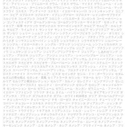
デンズ
グレコマ
グレビレア・ジュビリー
ケイトウ
ケネディアイリッシュプリムローズ
ケネ
ディ・アイリッシュ・プリムローズ
ゲウム・イオス
ゲウム・マイタイ
ゲラニューム・インカ
ヌム
ゲラニューム・ターニャレンダル
ゲラニューム・ビルウォーリス
ゲラニューム・マック
スフライ
コスモス・アンティーク
コスモス・イエローキャンパス
コットンキャンディ
コニフ
ァー
コピア
コプロスマ
コプロスマ・イブニンググロー
コプロスマ・レインボーサプライズ
コルジリネ
コレオプシス
コロキア
コロニラ・バリエガータ
コンロンカ
コーヒーオベーショ
ン
ゴンフォスティグマ
ゴールデンガール
ゴールデンクラッカー
サイネリア・セネッティ
サ
イネリア・桂華
サクラソウ
サザンクロス
サマーポインセチア
サルビア
サルビア・ホルミナ
ム
サルビア・ライムライト
サントリナ
サントリーユーフォルビア
サンブリテニア
サンユウ
カ
ザンセツ
シェリー
シェルフ
シクラメン
シクラメンリーフビオラ
シクラメン・オリガミ
シ
クラメン・セレナーディア
シクラメン・ビクトリア
シクラメン・プチティアラ
シクラメン月
のうさぎ
シッサスシュガーバイン
ショコラ
ショコラポット
シラサギカヤツリ
シルバーレー
ス
シングル・イエロースポット
シングル・ブラック
シンビジューム
シンフォリカルポス
ジ
ギタリス・アプリコット
ジギタリス・スノーティンプル
ジニア
ジニア・プチランド
ジプソフ
ィラ
ジュズサンゴ
ジュリアン
ジュリアンプリンアラモード
ジュリアン・しあわせリング
ジ
ュリアン・アカツキ
ジュリアン・アンジュ
ジュリアン・シャンパンブルー
ジュリアン・シル
キーイエロー
ジュリアン・プリンアラモード
スイートアリッサム
スイートハーブメキシカン
スカエボラ
スカビオサ
スカビオサ・ブルーバルーン
スキミア
スティパ
ステルニー
ストック
ストレプトカーパス・クリスタルアイス
ストロビランサス
スプラッシュ・メドゥ
スプリング
ダンス
スーパーアリッサム
スーパーアリッサム・フロスティナイト
スーパーアリッサム・フ
ロスティーナイト
スーパーチュニア・ビスタ
セイシボク
セシル・ドゥ・ボーランジェ
セダム
セダムの寄せ植え
セネシオ・貴鳳
セミアトラータ
セリンセ・マヨール
セリ・フラミンゴ
セ
ルリア
セルリアと横浜セレクション
セルリア・カルメン
セレニティ・ピンクマジック
セレニ
ティ・ラベンダーフロスト
セレニティ・ローズマジック
セロシア
セロシア・キャンドルケー
キ
センセーション
セール
ゼラニューム
ゼラニューム・カンカン
ゼラニューム・ファースト
イエロー
ソフトピンク
ソラリナ
タイム
タイム・ハイランドクリーム
ダイアモンドフィズ
ダ
イアンサス・ブラック
ダブルオステオ
ダブル・ホワイト剣弁咲き
ダリア
ダールベルグデージ
ー
チェッカーベリー
チェリーセージ
チモ・ローゼス
チャイニーズハット
チューリップ
チョ
コベリー
チョコレートコスモス
チロリアンデージー
テラコッタ
ディアスシア・ジェンタ
デ
ィアンディカ
ディオレサンス
ディージェイビオラ
デュランタ
デルフィニューム
デンファレ
トゥイニー
トウテイラン
トキアカネ
トリアシスミレ
トルコ・シェリー
トレニア
ドドナエア
ドドナエア・ポップブッシュ
ナチュラルテイスト
ナツザクラ
ナデシコ・ピーチプリンセス
ナ
デシコ・ブラックアダー
ニューサイラン
ニンフ
ネシア・ファンタジーピンク
ネメシア
ネメ
シアニモ
ネメシアメロウ
ネメシアメーテル
ネメシアメーテル・エレーヌ
ネメシアメーテル・
サーモンピンク
ネメシア・ニモ
ネメシア・ネシア
ネメシア・プリティドール
ネメシア・プリ