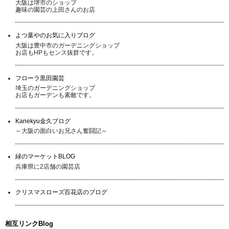
大阪は堺市のショップ
趣味の園芸の上田さんのお店
よつ葉やのお気に入りブログ
大阪は豊中市のガーデニングショップ
お店もHPもセンス抜群です。
フローラ黒田園芸
埼玉のガーデニングショップ
お店もガーデンも素敵です。
Kanekyu金久ブログ
～大阪の面白いお兄さん奮闘記～
緑のマーケットBLOG
兵庫県に2店舗の園芸店
クリスマスローズ百花店のブログ
相互リンクBlog