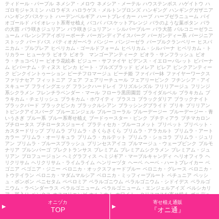
ティドール・パープル
ネメシア・メロウ
ネメシア・メーテル
ハウステンボス
ハゲイトウ
ハ
ゴロモジャスミン
ハロラギス
ハロラゲス・メルトンブロンズ
ハンギング
ハンギングガザニア
ハンギングバスケット
ハーデンベルギア
ハートブレイカー
ハーブ
ハーブゼラニューム
バイ
オゴールド
バイオレット系寄せ植え
バコパ
バスケットアレンジ
バラのような葉ボタン
バラ
の大苗
バラ咲きジュリアン
バラ咲きジュリアン・シルバーブルー
バラ大苗
バルコニーゼラニ
ューム
バレンシアアイボリーポーチ
バーガンディアイスバーグ
バーガンディー系
バージニア
ストック
バードバス
パティオガーベラ
パンジー
パンジーゼラ
パープルクランベリー
ヒスパ
ニカム・プルプレア
ヒペリカム・ゴールドフォーム
ヒペリカム・シルバーナ
ヒペリカム・ト
リカラー
ヒューケラ
ビオラ
ビオラ マンゴーアンティーク
ビオラ・サンフラッシュ
ビオ
ラ・チョコベリー
ビオラ花絵本
ビジュー・サファイヤ
ビデンス・イエローパレット
ビバーナ
ム
ビバーナム・ティヌス
ビンカ
ビート・ブルズブラッド
ピメレア
ピレア
ピンクアンティー
ク
ピンクイントゥーション
ピーチフロマージュ
ピーチ姫
ファイバー鉢
ファイヤーワークス
ファリナセア
フィットニア
フェア
フェアリーチュール
フェアリーピンク
フチンシア・アイ
スキューブ
フライングエッグ
フランクハードレイ
フリズルシズル
フリリアージュ
フリンジ
系シクラメン
フレンチラベンダー・マール
フローラ黒田園芸
ブライダルベル
ブラキカム
ブ
ラキカム・チェリッシュ
ブラキカム・ホワイティ
ブラスコ
ブラックダリア
ブラックナイト
ブラックバード
ブラックビンカ
ブラックルシアン
ブラッシングブライド
ブリキ
ブリリアン
トピンクアイスバーグ
ブルーエンジェル
ブルーコーラル
ブルーデージー
ブルーデージー・青
いうさぎ
ブルー系
ブルー系寄せ植え
ブードゥースター・ピンク
プチティアラ
プチマカロン
プチロータス
プチロータスジョーイ
プラティセカ・ブルーコメット
プリペット
プリペット・
カスタードリップ
プリムラ
プリムラ・さくらさくら
プリムラ・アラカルト
プリムラ・アート
カラー
プリムラ・オーリキュラ
プリムラ・カルテット
プリムラ・ショコラ
プリムラ・ジュリ
アン
プリムラ・ブルースプラッシュ
プリンセスアイコ
プルマージュ・ウェーブピンク
プルモ
ナリア
プルンパーゴ
プレクトランサス
プレミアム
プレミアムシクラメン
プレミアム・ジュ
リアン
プロフュージョン
ヘミグラフィス
ヘミジギア・マーブルキャンディ
ヘリオフィラ
ヘ
リクリサム
ヘリクリサム・ライムライム
ヘンリーヅタ
ヘーベ
ヘーベ・ハートブレイカー
ベ
ゴニア
ベゴニア・ジニー
ベロニカ・オックスフォードブルー
ベロニカ・グレース
ベロニカ・
トウテイラン
ベロニカ・マダムマルシア
ベロニカ・ミッフィープルート
ペチュニア
ペッシ
ュ・ボンボン
ペニセタム
ペペロミア
ペラルゴニウム
ペラルゴニウム・シドイデス
ペラルゴ
ニウム・ラベンダーラス
ペラルゴニューム
ペラルゴニューム・エンジェルアイズ
ペルシカリ
ア・斑入り
ペンタス
ホスマリエンゼ
ホルミナム
ホワイト・クリスマスな寄せ植え
ボルデュ
ールドール
ボロニア
ボロニア・ピナータ
ポインセチア
ポインセチア・キャンドルライト
ポ
オニヅカ
寄せ植え通販
ット
ポリゴナム
ポレモニューム
マイファニープリンセス
マウント・エデン
マスカットのジ
TOP
『オニ通』
ュレ
マトリカリア・ライム
マリーヌ
マーガレット
マーガレット・ウォーターメロン
マーガ