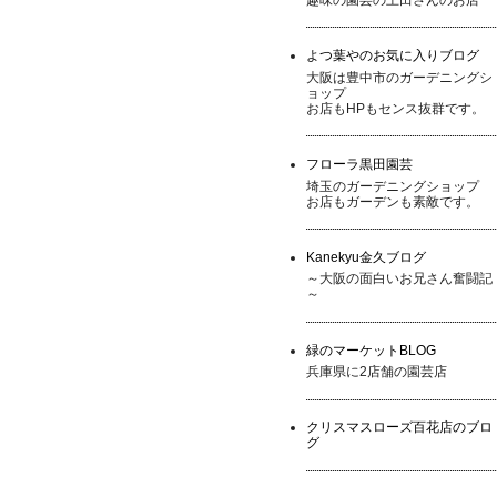
よつ葉やのお気に入りブログ
大阪は豊中市のガーデニングシ
ョップ
お店もHPもセンス抜群です。
フローラ黒田園芸
埼玉のガーデニングショップ
お店もガーデンも素敵です。
Kanekyu金久ブログ
～大阪の面白いお兄さん奮闘記
～
緑のマーケットBLOG
兵庫県に2店舗の園芸店
クリスマスローズ百花店のブロ
グ