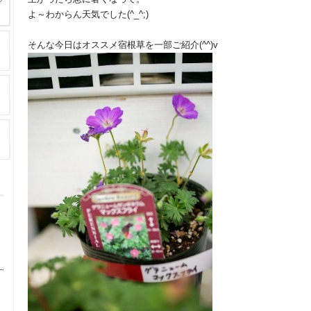
よ～わからん天気でした(^_^;)
そんな今日はオススメ宿根草を一部ご紹介(^^)v