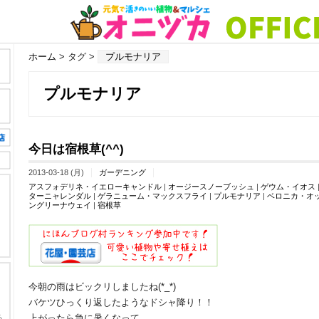
ホーム
> タグ >
プルモナリア
プルモナリア
今日は宿根草(^^)
2013-03-18 (月)
ガーデニング
アスフォデリネ・イエローキャンドル
|
オージースノーブッシュ
|
ゲウム・イオス
ターニャレンダル
|
ゲラニューム・マックスフライ
|
プルモナリア
|
ベロニカ・オ
ングリーナウェイ
|
宿根草
今朝の雨はビックリしましたね(*_*)
バケツひっくり返したようなドシャ降り！！
上がったら急に暑くなって。