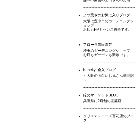
よつ葉やのお気に入りブログ
大阪は豊中市のガーデニングシ
ョップ
お店もHPもセンス抜群です。
フローラ黒田園芸
埼玉のガーデニングショップ
お店もガーデンも素敵です。
Kanekyu金久ブログ
～大阪の面白いお兄さん奮闘記
～
緑のマーケットBLOG
兵庫県に2店舗の園芸店
クリスマスローズ百花店のブロ
グ