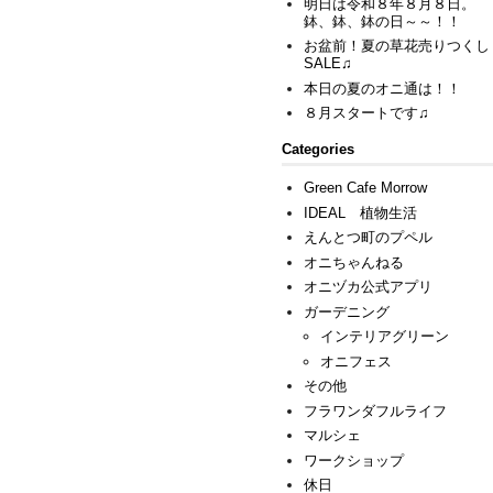
明日は令和８年８月８日。
鉢、鉢、鉢の日～～！！
お盆前！夏の草花売りつくし
SALE♫
本日の夏のオニ通は！！
８月スタートです♫
Categories
Green Cafe Morrow
IDEAL 植物生活
えんとつ町のプペル
オニちゃんねる
オニヅカ公式アプリ
ガーデニング
インテリアグリーン
オニフェス
その他
フラワンダフルライフ
マルシェ
ワークショップ
休日