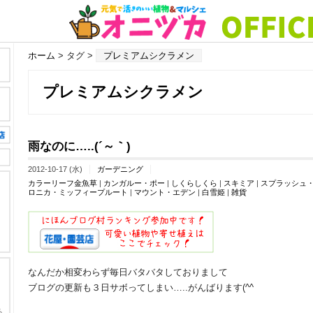
ホーム
> タグ >
プレミアムシクラメン
プレミアムシクラメン
雨なのに…..(´～｀)
2012-10-17 (水)
ガーデニング
カラーリーフ金魚草
|
カンガルー・ポー
|
しくらしくら
|
スキミア
|
スプラッシュ
ロニカ・ミッフィープルート
|
マウント・エデン
|
白雪姫
|
雑貨
なんだか相変わらず毎日バタバタしておりまして
ブログの更新も３日サボってしまい…..がんばります(^^ゞ