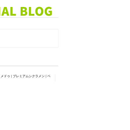
・メドゥ
|
プレミアムシクラメン
|
ベ