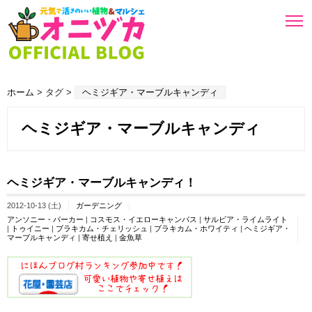
ホーム
> タグ >
ヘミジギア・マーブルキャンディ
ヘミジギア・マーブルキャンディ
ヘミジギア・マーブルキャンディ！
2012-10-13 (土)
ガーデニング
アンソニー・パーカー
|
コスモス・イエローキャンパス
|
サルビア・ライムライト
|
トゥイニー
|
ブラキカム・チェリッシュ
|
ブラキカム・ホワイティ
|
ヘミジギア・
マーブルキャンディ
|
寄せ植え
|
金魚草