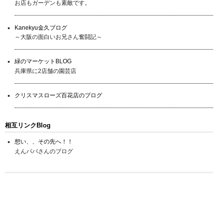
お店もガーデンも素敵です。
Kanekyu金久ブログ
～大阪の面白いお兄さん奮闘記～
緑のマーケットBLOG
兵庫県に2店舗の園芸店
クリスマスローズ百花店のブログ
相互リンクBlog
想い、、その先へ！！
えんパパさんのブログ