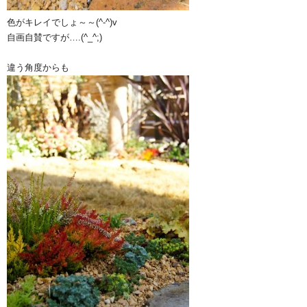
色がキレイでしょ～～(^-^)v
自画自賛ですが….(^_^;)
違う角度からも