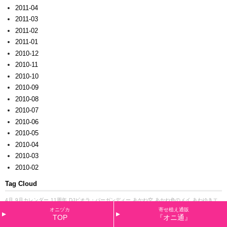
2011-04
2011-03
2011-02
2011-01
2010-12
2010-11
2010-10
2010-09
2010-08
2010-07
2010-06
2010-05
2010-04
2010-03
2010-02
Tag Cloud
4月
9月カレンダー
11周年
DJビオラ・バーガンディー
あかね空
あかね色のメイ
あわゆきエ
リカ
お正月
お正月バージョン
お歳暮用
かがり火
くれない
くれないロンド
ご挨拶
さくら
オニヅカ
寄せ植え通販
草・プリマ
さざなみ
さにべる
しくらしくら
すい～つビオラ
ぜんざい
つぶらなタヌキ
なでし
TOP
『オニ通』
こ
においスミレ
ひらりモモ
ひらり・赤ぶどう
べコパ
みかんちゃん
みさき
ゆうぜん
ゆくは
し植物園
よつ葉や
アイアン
アイアンの花台
アイアンバスケット
アイアン雑貨
アイアン３輪