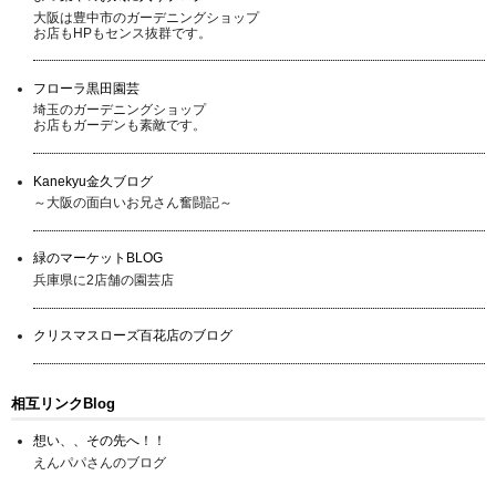
大阪は豊中市のガーデニングショップ
お店もHPもセンス抜群です。
フローラ黒田園芸
埼玉のガーデニングショップ
お店もガーデンも素敵です。
Kanekyu金久ブログ
～大阪の面白いお兄さん奮闘記～
緑のマーケットBLOG
兵庫県に2店舗の園芸店
クリスマスローズ百花店のブログ
相互リンクBlog
想い、、その先へ！！
えんパパさんのブログ