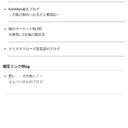
Kanekyu金久ブログ
～大阪の面白いお兄さん奮闘記～
緑のマーケットBLOG
兵庫県に2店舗の園芸店
クリスマスローズ百花店のブログ
相互リンクBlog
想い、、その先へ！！
えんパパさんのブログ