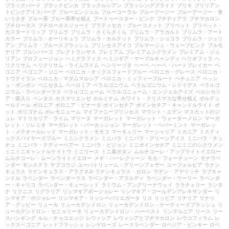
ブラックバード
ブラックビンカ
ブラックルシアン
ブラッシングブライド
ブリキ
ブリリアン
トピンクアイスバーグ
ブルーエンジェル
ブルーコーラル
ブルーデージー
ブルーデージー・青
いうさぎ
ブルー系
ブルー系寄せ植え
ブードゥースター・ピンク
プチティアラ
プチマカロン
プチロータス
プチロータスジョーイ
プラティセカ・ブルーコメット
プリペット
プリペット・
カスタードリップ
プリムラ
プリムラ・さくらさくら
プリムラ・アラカルト
プリムラ・アート
カラー
プリムラ・オーリキュラ
プリムラ・カルテット
プリムラ・ショコラ
プリムラ・ジュリ
アン
プリムラ・ブルースプラッシュ
プリンセスアイコ
プルマージュ・ウェーブピンク
プルモ
ナリア
プルンパーゴ
プレクトランサス
プレミアム
プレミアムシクラメン
プレミアム・ジュ
リアン
プロフュージョン
ヘミグラフィス
ヘミジギア・マーブルキャンディ
ヘリオフィラ
ヘ
リクリサム
ヘリクリサム・ライムライム
ヘンリーヅタ
ヘーベ
ヘーベ・ハートブレイカー
ベ
ゴニア
ベゴニア・ジニー
ベロニカ・オックスフォードブルー
ベロニカ・グレース
ベロニカ・
トウテイラン
ベロニカ・マダムマルシア
ベロニカ・ミッフィープルート
ペチュニア
ペッシ
ュ・ボンボン
ペニセタム
ペペロミア
ペラルゴニウム
ペラルゴニウム・シドイデス
ペラルゴ
ニウム・ラベンダーラス
ペラルゴニューム
ペラルゴニューム・エンジェルアイズ
ペルシカリ
ア・斑入り
ペンタス
ホスマリエンゼ
ホルミナム
ホワイト・クリスマスな寄せ植え
ボルデュ
ールドール
ボロニア
ボロニア・ピナータ
ポインセチア
ポインセチア・キャンドルライト
ポ
ット
ポリゴナム
ポレモニューム
マイファニープリンセス
マウント・エデン
マスカットのジ
ュレ
マトリカリア・ライム
マリーヌ
マーガレット
マーガレット・ウォーターメロン
マーガ
レット・ソレミオ
マーガレット・パーカッション
マーガレット・ペパーミント
マーガレッ
ト・メテオールレッド
マーガレット・モモコ
マーキュリー
マーシャリア
ミカニア
ミスティ
ックスパイヤーズブルー
ミニシクラメン
ミニバラ
ミニバラ・グリーンアイス
ミニバラ・チュ
チュ
ミニバラ・テディーベアー
ミニバラ・ピジョン
ミニポインセチア
ミニミニのシクラメン
ミニミニキャンドルケイトウ
ミニリース
ミニ葉ボタン
ムルチコーレ・アップライトイエロー
ムルチコーレ・ムーンライトイエロー
メギ・ハーレクィーン
モカ・フォーチューン
モナラベ
ンダー
モンステラ
ヤブコウジ
ユーパトリューム・グリーンフェザー
ユーフォルビア
ラナン
キュラス
ラナンキュラス・アラクネJr
ラナンキュラス・セロン
ラナン・アヤリッチ
ラブキャ
ンドル
ラベンダー
ラベンダーラス
ラベンダー・アラルディ
ラベンダー・ウーリー
ラベンダ
ー・キャリコ
ラベンダー・キューレッド
ラミウム・アングリーナウェイ
ララチェリー
ランタ
ナ
リクニス
リグラリア
リシマキアボージョレー
リシマキア・ゴールデンアレキサンダー
リ
シマキア・ボジョレー
リシマキア・リッシーバリエガータ
リス
リッピア
リナリア
リナリ
ア・グッピー
リューカ
リューカデンドロン
リューカデンドロン・ケーティーズブラッシュ
リ
ューカデンドロン・セニョリータ
リューカデンドロン・ハーベスト
リンデルニア
リース
リー
スハンギング
ルル・チョコエッジ
レウィシア
レウィシアとプチマカロン
レウコフィラム
レ
ックスベゴニア
レッドフラッシュ
レンゲローズ
レースラベンダー
ロベジア・ピンキー
ロベ