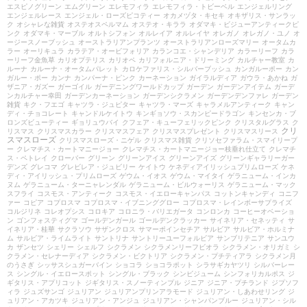
エスピノグリーン
エムグリーン
エレモフィラ
エレモフィラ・トビーベル
エンジェルリング
エンジェルレース
エンジェル・ローズピコティー
オカメヅタ・キセキ
オキザリス・サンラッ
ク
オシャレな雑貨
オステオスペルマム
オステオ・キララ
オダマキ・ビジューアンティークピ
ンク
オダマキ・マーブル
オルトシフォン
オルレイア
オルレイヤ
オレガノ
オレガノ・ユノ
オ
ージースノーブッシュ
オーストラリアンプランツ
オーストラリアンローズマリー
オータムカ
ラー
オーリキュラ
カラテア・オービフォリア
カランコエ・シャンデリア
カラーリーフ
カラ
ーリーフ金魚草
カリオプテリス
カリオペ
カリフォルニア・ドリーミング
カルチャー教室
カ
ルーナ
カルーナ・オータムパレット
カロケファリス・シルバーブッシュ
カンガルーポー
カン
ガルー・ポー
カンナ
カンパーナ・ピンク
カーネーション
ガイラルディア
ガウラ・あかね
ガ
ザニア・ガズー
ガーゴイル
ガーデニングワールドカップ
ガーデン
ガーデンアイテム
ガーデ
ンカルチャー幸田
ガーデンカーネーション
ガーデンシクラメン
ガーデンデンファレ
ガーデン
雑貨
キク・フエゴ
キャツラ・ジュピター
キャツラ・マーズ
キャラメルアンティーク
キャン
ディ・チョコレート
キャンドルケイトウ
キンギョソウ・スカンピードラゴン
キンセンカ・ブ
ロンズビューティー
ギョリュウバイ
クフェア・キューフェリックピンク
クリスタルグラス
ク
クリ
リスマス
クリスマスカラー
クリスマスフェア
クリスマスプレゼント
クリスマスリース
スマスローズ
クリスマスローズ・ニゲル
クリスマス雑貨
クリソセファラム・スマイリープ
ー
クレマチス・カートマニージョー
クレマチス・カートマニージョー枝垂れ仕立て
クレマチ
ス・ペトレイ
クローバー
グリーン
グリーンアイス
グリーンアイズ
グリーンギャラリーガー
デンズ
グレコマ
グレビレア・ジュビリー
ケイトウ
ケネディアイリッシュプリムローズ
ケネ
ディ・アイリッシュ・プリムローズ
ゲウム・イオス
ゲウム・マイタイ
ゲラニューム・インカ
ヌム
ゲラニューム・ターニャレンダル
ゲラニューム・ビルウォーリス
ゲラニューム・マック
スフライ
コスモス・アンティーク
コスモス・イエローキャンパス
コットンキャンディ
コニフ
ァー
コピア
コプロスマ
コプロスマ・イブニンググロー
コプロスマ・レインボーサプライズ
コルジリネ
コレオプシス
コロキア
コロニラ・バリエガータ
コンロンカ
コーヒーオベーショ
ン
ゴンフォスティグマ
ゴールデンガール
ゴールデンクラッカー
サイネリア・セネッティ
サ
イネリア・桂華
サクラソウ
サザンクロス
サマーポインセチア
サルビア
サルビア・ホルミナ
ム
サルビア・ライムライト
サントリナ
サントリーユーフォルビア
サンブリテニア
サンユウ
カ
ザンセツ
シェリー
シェルフ
シクラメン
シクラメンリーフビオラ
シクラメン・オリガミ
シ
クラメン・セレナーディア
シクラメン・ビクトリア
シクラメン・プチティアラ
シクラメン月
のうさぎ
シッサスシュガーバイン
ショコラ
ショコラポット
シラサギカヤツリ
シルバーレー
ス
シングル・イエロースポット
シングル・ブラック
シンビジューム
シンフォリカルポス
ジ
ギタリス・アプリコット
ジギタリス・スノーティンプル
ジニア
ジニア・プチランド
ジプソフ
ィラ
ジュズサンゴ
ジュリアン
ジュリアンプリンアラモード
ジュリアン・しあわせリング
ジ
ュリアン・アカツキ
ジュリアン・アンジュ
ジュリアン・シャンパンブルー
ジュリアン・シル