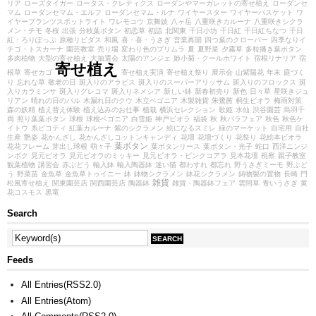
リア
ローズタイガー
ロータス・クレティクス
ローダンやマーガレットの寄せ植え
ローダンセ
マム
ローダンセマム・エルフ
ローダンセマム・ルナ
ワイヤースター
ワイヤーバスケット
ワ
イヤープランツスポットライト
ワレモコウ
京舞妓
八ヶ岳
八重咲きカルーナ
八重咲きシクラ
メン・チモ
冬桜
出張
分枝葉ボタン
初恋草
初詣
北関東
千日小坊
千日紅
千日紅ちなつ
千日
紅・ろりぽっぷ
原種リビダス
和風
喜・喜・うさぎ
営業再開
四つ葉のクローバー
四季なりイ
チゴ・トスカーナ
園芸教室
売り場
変わり色のプリムラ
夏
夏野菜
夕霧草
多粒播き葉ボタン
多肉植物
大型の寄せ植え
大抽選会
太陽のアンジェ
姫小菊・クールホワイト
宿根リナリア
宿
寄せ植え
根草
寄せカゴ
寄せ植え実演
寄せ植え祭り
展示会
山紫陽花
年末
庭づく
り
忘れな草
敬老の日
斑入りのアラビス
斑入りのスーパーアリッサム
斑入りのフロックス
斑
入りカラミンサ
斑入りグレコマ
斑入りネメシア
新しい鉢
新春初売り
新色
日々草
星咲きジュ
リアン
晴れの日のパル
木漏れ日のクウ
木立ベゴニア
木製雑貨
朱鷺茜
桐生ビオラ
梅雨対策
森の妖精
植え替え体験
植え込みのお仕事
植栽
横浜セレクション
歌姫
水仙
渋谷園芸
烏羽千
両
照り葉葉ボタン
球根
球根ベゴニア
白雪姫
神戸ビオラ
福袋
秋
秋バラフェア
秋色
秋色ケ
イトウ
糸ピコティ
紅葉カルーナ
紫のシクラメン
絵になるスミレ
緑のマーケット
自宅用
自社
生産
艶姿
花かんざし
花かんざしコットンキャンディ
花壇
花壇づくり
花祭り
花絵本ビオラ
葉ボタン
花花フレーム
芽出し球根
萌々子
葉ボタンリース
葉ボタン・光子
蛇口
西洋ニンジ
ンボク
見元ビオラ
見元ビオラのミッキー
見元ビオラ・ピンクコアラ
見本花壇
視察
親子教室
観葉植物
講習会
赤ぶどう
輸入鉢
輸入陶器鉢
迷い猫
都わすれ
都忘れ
野うさぎミーモ
野ぶど
う
野菜苗
金魚草
金魚草トゥイニー
鉢
鉢物シクラメン
鉢花シクラメン
鋳物製の置物
長崎
門
雑貨
松風寄せ植え
関東園芸店
関西園芸店
陶器鉢
雑貨・陶器鉢フェア
雲間草
青いうさぎ
黄
花コスモス
黒竜
Search
Feeds
All Entries(RSS2.0)
All Entries(Atom)