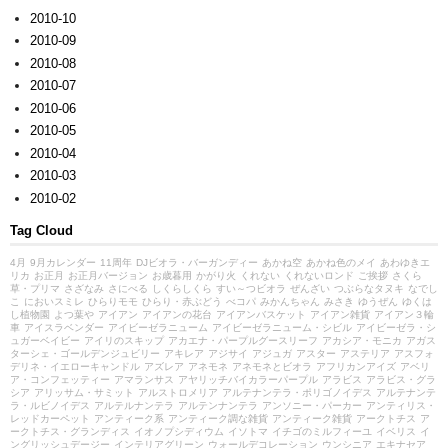
2010-10
2010-09
2010-08
2010-07
2010-06
2010-05
2010-04
2010-03
2010-02
Tag Cloud
4月
9月カレンダー
11周年
DJビオラ・バーガンディー
あかね空
あかね色のメイ
あわゆきエ
リカ
お正月
お正月バージョン
お歳暮用
かがり火
くれない
くれないロンド
ご挨拶
さくら
草・プリマ
さざなみ
さにべる
しくらしくら
すい～つビオラ
ぜんざい
つぶらなタヌキ
なでし
こ
においスミレ
ひらりモモ
ひらり・赤ぶどう
べコパ
みかんちゃん
みさき
ゆうぜん
ゆくは
し植物園
よつ葉や
アイアン
アイアンの花台
アイアンバスケット
アイアン雑貨
アイアン３輪
車
アイスラベンダー
アイビーゼラニューム
アイビーゼラニューム・シビル
アイビーゼラ・シ
ュガーベイビー
アイリのスキップ
アカエナ・パープルグースリーフ
アカシア・モニカ
アガス
ターシェ・ゴールデンジュビリー
アキレア
アジサイ
アジュガ
アスター
アステリア
アスフォ
デリネ・イエローキャンドル
アズレア
アネモネ
アネモネとビオラ
アフリカンアイズ
アベリ
ア・コンフェッティー
アマランサス
アヤリッチバイカラーパープル
アラビス
アラビス・グラ
シア
アリッサム・サミット
アルストロメリア
アルテナンテラ・ポリゴノイデス
アルテナンテ
ラ・ルビノイデス
アルテルナンテラ
アルテンナンテラ
アンソニー・パーカー
アンティリス・
レッドカーペット
アンティーク系
アンティーク調な雑貨
アンティーク雑貨
アークトチス
ア
ークトチス・グランディス
イオノプシディウム
イソトマ
イチゴのミルフィーユ
イベリス
イ
ングリッシュデージー
インテリアグリーン
ウォールデコレーション
ウンシニア
エキナセア