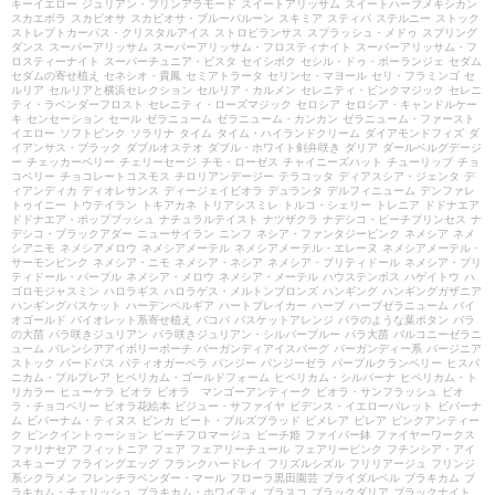
キーイエロー
ジュリアン・プリンアラモード
スイートアリッサム
スイートハーブメキシカン
スカエボラ
スカビオサ
スカビオサ・ブルーバルーン
スキミア
スティパ
ステルニー
ストック
ストレプトカーパス・クリスタルアイス
ストロビランサス
スプラッシュ・メドゥ
スプリング
ダンス
スーパーアリッサム
スーパーアリッサム・フロスティナイト
スーパーアリッサム・フ
ロスティーナイト
スーパーチュニア・ビスタ
セイシボク
セシル・ドゥ・ボーランジェ
セダム
セダムの寄せ植え
セネシオ・貴鳳
セミアトラータ
セリンセ・マヨール
セリ・フラミンゴ
セ
ルリア
セルリアと横浜セレクション
セルリア・カルメン
セレニティ・ピンクマジック
セレニ
ティ・ラベンダーフロスト
セレニティ・ローズマジック
セロシア
セロシア・キャンドルケー
キ
センセーション
セール
ゼラニューム
ゼラニューム・カンカン
ゼラニューム・ファースト
イエロー
ソフトピンク
ソラリナ
タイム
タイム・ハイランドクリーム
ダイアモンドフィズ
ダ
イアンサス・ブラック
ダブルオステオ
ダブル・ホワイト剣弁咲き
ダリア
ダールベルグデージ
ー
チェッカーベリー
チェリーセージ
チモ・ローゼス
チャイニーズハット
チューリップ
チョ
コベリー
チョコレートコスモス
チロリアンデージー
テラコッタ
ディアスシア・ジェンタ
デ
ィアンディカ
ディオレサンス
ディージェイビオラ
デュランタ
デルフィニューム
デンファレ
トゥイニー
トウテイラン
トキアカネ
トリアシスミレ
トルコ・シェリー
トレニア
ドドナエア
ドドナエア・ポップブッシュ
ナチュラルテイスト
ナツザクラ
ナデシコ・ピーチプリンセス
ナ
デシコ・ブラックアダー
ニューサイラン
ニンフ
ネシア・ファンタジーピンク
ネメシア
ネメ
シアニモ
ネメシアメロウ
ネメシアメーテル
ネメシアメーテル・エレーヌ
ネメシアメーテル・
サーモンピンク
ネメシア・ニモ
ネメシア・ネシア
ネメシア・プリティドール
ネメシア・プリ
ティドール・パープル
ネメシア・メロウ
ネメシア・メーテル
ハウステンボス
ハゲイトウ
ハ
ゴロモジャスミン
ハロラギス
ハロラゲス・メルトンブロンズ
ハンギング
ハンギングガザニア
ハンギングバスケット
ハーデンベルギア
ハートブレイカー
ハーブ
ハーブゼラニューム
バイ
オゴールド
バイオレット系寄せ植え
バコパ
バスケットアレンジ
バラのような葉ボタン
バラ
の大苗
バラ咲きジュリアン
バラ咲きジュリアン・シルバーブルー
バラ大苗
バルコニーゼラニ
ューム
バレンシアアイボリーポーチ
バーガンディアイスバーグ
バーガンディー系
バージニア
ストック
バードバス
パティオガーベラ
パンジー
パンジーゼラ
パープルクランベリー
ヒスパ
ニカム・プルプレア
ヒペリカム・ゴールドフォーム
ヒペリカム・シルバーナ
ヒペリカム・ト
リカラー
ヒューケラ
ビオラ
ビオラ マンゴーアンティーク
ビオラ・サンフラッシュ
ビオ
ラ・チョコベリー
ビオラ花絵本
ビジュー・サファイヤ
ビデンス・イエローパレット
ビバーナ
ム
ビバーナム・ティヌス
ビンカ
ビート・ブルズブラッド
ピメレア
ピレア
ピンクアンティー
ク
ピンクイントゥーション
ピーチフロマージュ
ピーチ姫
ファイバー鉢
ファイヤーワークス
ファリナセア
フィットニア
フェア
フェアリーチュール
フェアリーピンク
フチンシア・アイ
スキューブ
フライングエッグ
フランクハードレイ
フリズルシズル
フリリアージュ
フリンジ
系シクラメン
フレンチラベンダー・マール
フローラ黒田園芸
ブライダルベル
ブラキカム
ブ
ラキカム・チェリッシュ
ブラキカム・ホワイティ
ブラスコ
ブラックダリア
ブラックナイト