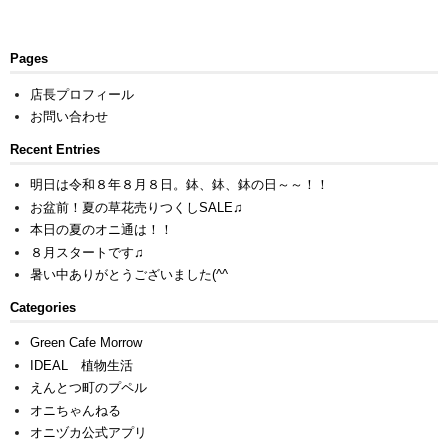
Pages
店長プロフィール
お問い合わせ
Recent Entries
明日は令和８年８月８日。鉢、鉢、鉢の日～～！！
お盆前！夏の草花売りつくしSALE♫
本日の夏のオニ通は！！
８月スタートです♫
暑い中ありがとうございました(^^ゞ
Categories
Green Cafe Morrow
IDEAL 植物生活
えんとつ町のプペル
オニちゃんねる
オニヅカ公式アプリ