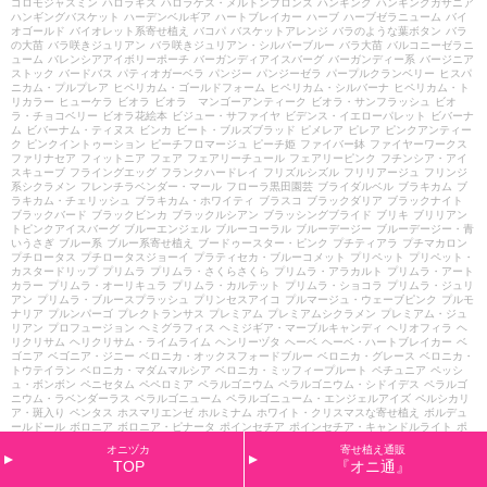
ゴロモジャスミン
ハロラギス
ハロラゲス・メルトンブロンズ
ハンギング
ハンギングガザニア
ハンギングバスケット
ハーデンベルギア
ハートブレイカー
ハーブ
ハーブゼラニューム
バイ
オゴールド
バイオレット系寄せ植え
バコパ
バスケットアレンジ
バラのような葉ボタン
バラ
の大苗
バラ咲きジュリアン
バラ咲きジュリアン・シルバーブルー
バラ大苗
バルコニーゼラニ
ューム
バレンシアアイボリーポーチ
バーガンディアイスバーグ
バーガンディー系
バージニア
ストック
バードバス
パティオガーベラ
パンジー
パンジーゼラ
パープルクランベリー
ヒスパ
ニカム・プルプレア
ヒペリカム・ゴールドフォーム
ヒペリカム・シルバーナ
ヒペリカム・ト
リカラー
ヒューケラ
ビオラ
ビオラ マンゴーアンティーク
ビオラ・サンフラッシュ
ビオ
ラ・チョコベリー
ビオラ花絵本
ビジュー・サファイヤ
ビデンス・イエローパレット
ビバーナ
ム
ビバーナム・ティヌス
ビンカ
ビート・ブルズブラッド
ピメレア
ピレア
ピンクアンティー
ク
ピンクイントゥーション
ピーチフロマージュ
ピーチ姫
ファイバー鉢
ファイヤーワークス
ファリナセア
フィットニア
フェア
フェアリーチュール
フェアリーピンク
フチンシア・アイ
スキューブ
フライングエッグ
フランクハードレイ
フリズルシズル
フリリアージュ
フリンジ
系シクラメン
フレンチラベンダー・マール
フローラ黒田園芸
ブライダルベル
ブラキカム
ブ
ラキカム・チェリッシュ
ブラキカム・ホワイティ
ブラスコ
ブラックダリア
ブラックナイト
ブラックバード
ブラックビンカ
ブラックルシアン
ブラッシングブライド
ブリキ
ブリリアン
トピンクアイスバーグ
ブルーエンジェル
ブルーコーラル
ブルーデージー
ブルーデージー・青
いうさぎ
ブルー系
ブルー系寄せ植え
ブードゥースター・ピンク
プチティアラ
プチマカロン
プチロータス
プチロータスジョーイ
プラティセカ・ブルーコメット
プリペット
プリペット・
カスタードリップ
プリムラ
プリムラ・さくらさくら
プリムラ・アラカルト
プリムラ・アート
カラー
プリムラ・オーリキュラ
プリムラ・カルテット
プリムラ・ショコラ
プリムラ・ジュリ
アン
プリムラ・ブルースプラッシュ
プリンセスアイコ
プルマージュ・ウェーブピンク
プルモ
ナリア
プルンパーゴ
プレクトランサス
プレミアム
プレミアムシクラメン
プレミアム・ジュ
リアン
プロフュージョン
ヘミグラフィス
ヘミジギア・マーブルキャンディ
ヘリオフィラ
ヘ
リクリサム
ヘリクリサム・ライムライム
ヘンリーヅタ
ヘーベ
ヘーベ・ハートブレイカー
ベ
ゴニア
ベゴニア・ジニー
ベロニカ・オックスフォードブルー
ベロニカ・グレース
ベロニカ・
トウテイラン
ベロニカ・マダムマルシア
ベロニカ・ミッフィープルート
ペチュニア
ペッシ
ュ・ボンボン
ペニセタム
ペペロミア
ペラルゴニウム
ペラルゴニウム・シドイデス
ペラルゴ
ニウム・ラベンダーラス
ペラルゴニューム
ペラルゴニューム・エンジェルアイズ
ペルシカリ
ア・斑入り
ペンタス
ホスマリエンゼ
ホルミナム
ホワイト・クリスマスな寄せ植え
ボルデュ
ールドール
ボロニア
ボロニア・ピナータ
ポインセチア
ポインセチア・キャンドルライト
ポ
ット
ポリゴナム
ポレモニューム
マイファニープリンセス
マウント・エデン
マスカットのジ
オニヅカ
寄せ植え通販
ュレ
マトリカリア・ライム
マリーヌ
マーガレット
マーガレット・ウォーターメロン
マーガ
TOP
『オニ通』
レット・ソレミオ
マーガレット・パーカッション
マーガレット・ペパーミント
マーガレッ
ト・メテオールレッド
マーガレット・モモコ
マーキュリー
マーシャリア
ミカニア
ミスティ