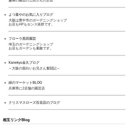
趣味の園芸の上田さんのお店
よつ葉やのお気に入りブログ
大阪は豊中市のガーデニングショップ
お店もHPもセンス抜群です。
フローラ黒田園芸
埼玉のガーデニングショップ
お店もガーデンも素敵です。
Kanekyu金久ブログ
～大阪の面白いお兄さん奮闘記～
緑のマーケットBLOG
兵庫県に2店舗の園芸店
クリスマスローズ百花店のブログ
相互リンクBlog