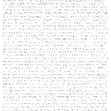
4月
9月カレンダー
11周年
DJビオラ・バーガンディー
あかね空
あかね色のメイ
あわゆきエ
リカ
お正月
お正月バージョン
お歳暮用
かがり火
くれない
くれないロンド
ご挨拶
さくら
草・プリマ
さざなみ
さにべる
しくらしくら
すい～つビオラ
ぜんざい
つぶらなタヌキ
なでし
こ
においスミレ
ひらりモモ
ひらり・赤ぶどう
べコパ
みかんちゃん
みさき
ゆうぜん
ゆくは
し植物園
よつ葉や
アイアン
アイアンの花台
アイアンバスケット
アイアン雑貨
アイアン３輪
車
アイスラベンダー
アイビーゼラニューム
アイビーゼラニューム・シビル
アイビーゼラ・シ
ュガーベイビー
アイリのスキップ
アカエナ・パープルグースリーフ
アカシア・モニカ
アガス
ターシェ・ゴールデンジュビリー
アキレア
アジサイ
アジュガ
アスター
アステリア
アスフォ
デリネ・イエローキャンドル
アズレア
アネモネ
アネモネとビオラ
アフリカンアイズ
アベリ
ア・コンフェッティー
アマランサス
アヤリッチバイカラーパープル
アラビス
アラビス・グラ
シア
アリッサム・サミット
アルストロメリア
アルテナンテラ・ポリゴノイデス
アルテナンテ
ラ・ルビノイデス
アルテルナンテラ
アルテンナンテラ
アンソニー・パーカー
アンティリス・
レッドカーペット
アンティーク系
アンティーク調な雑貨
アンティーク雑貨
アークトチス
ア
ークトチス・グランディス
イオノプシディウム
イソトマ
イチゴのミルフィーユ
イベリス
イ
ングリッシュデージー
インテリアグリーン
ウォールデコレーション
ウンシニア
エキナセア
エスピノグリーン
エムグリーン
エレモフィラ
エレモフィラ・トビーベル
エンジェルリング
エンジェルレース
エンジェル・ローズピコティー
オカメヅタ・キセキ
オキザリス・サンラッ
ク
オシャレな雑貨
オステオスペルマム
オステオ・キララ
オダマキ・ビジューアンティークピ
ンク
オダマキ・マーブル
オルトシフォン
オルレイア
オルレイヤ
オレガノ
オレガノ・ユノ
オ
ージースノーブッシュ
オーストラリアンプランツ
オーストラリアンローズマリー
オータムカ
ラー
オーリキュラ
カラテア・オービフォリア
カランコエ・シャンデリア
カラーリーフ
カラ
ーリーフ金魚草
カリオプテリス
カリオペ
カリフォルニア・ドリーミング
カルチャー教室
カ
ルーナ
カルーナ・オータムパレット
カロケファリス・シルバーブッシュ
カンガルーポー
カン
ガルー・ポー
カンナ
カンパーナ・ピンク
カーネーション
ガイラルディア
ガウラ・あかね
ガ
ザニア・ガズー
ガーゴイル
ガーデニングワールドカップ
ガーデン
ガーデンアイテム
ガーデ
ンカルチャー幸田
ガーデンカーネーション
ガーデンシクラメン
ガーデンデンファレ
ガーデン
雑貨
キク・フエゴ
キャツラ・ジュピター
キャツラ・マーズ
キャラメルアンティーク
キャン
ディ・チョコレート
キャンドルケイトウ
キンギョソウ・スカンピードラゴン
キンセンカ・ブ
ロンズビューティー
ギョリュウバイ
クフェア・キューフェリックピンク
クリスタルグラス
ク
クリ
リスマス
クリスマスカラー
クリスマスフェア
クリスマスプレゼント
クリスマスリース
スマスローズ
クリスマスローズ・ニゲル
クリスマス雑貨
クリソセファラム・スマイリープ
ー
クレマチス・カートマニージョー
クレマチス・カートマニージョー枝垂れ仕立て
クレマチ
ス・ペトレイ
クローバー
グリーン
グリーンアイス
グリーンアイズ
グリーンギャラリーガー
デンズ
グレコマ
グレビレア・ジュビリー
ケイトウ
ケネディアイリッシュプリムローズ
ケネ
ディ・アイリッシュ・プリムローズ
ゲウム・イオス
ゲウム・マイタイ
ゲラニューム・インカ