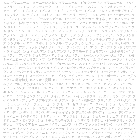
ヌム
ゲラニューム・ターニャレンダル
ゲラニューム・ビルウォーリス
ゲラニューム・マック
スフライ
コスモス・アンティーク
コスモス・イエローキャンパス
コットンキャンディ
コニフ
ァー
コピア
コプロスマ
コプロスマ・イブニンググロー
コプロスマ・レインボーサプライズ
コルジリネ
コレオプシス
コロキア
コロニラ・バリエガータ
コンロンカ
コーヒーオベーショ
ン
ゴンフォスティグマ
ゴールデンガール
ゴールデンクラッカー
サイネリア・セネッティ
サ
イネリア・桂華
サクラソウ
サザンクロス
サマーポインセチア
サルビア
サルビア・ホルミナ
ム
サルビア・ライムライト
サントリナ
サントリーユーフォルビア
サンブリテニア
サンユウ
カ
ザンセツ
シェリー
シェルフ
シクラメン
シクラメンリーフビオラ
シクラメン・オリガミ
シ
クラメン・セレナーディア
シクラメン・ビクトリア
シクラメン・プチティアラ
シクラメン月
のうさぎ
シッサスシュガーバイン
ショコラ
ショコラポット
シラサギカヤツリ
シルバーレー
ス
シングル・イエロースポット
シングル・ブラック
シンビジューム
シンフォリカルポス
ジ
ギタリス・アプリコット
ジギタリス・スノーティンプル
ジニア
ジニア・プチランド
ジプソフ
ィラ
ジュズサンゴ
ジュリアン
ジュリアンプリンアラモード
ジュリアン・しあわせリング
ジ
ュリアン・アカツキ
ジュリアン・アンジュ
ジュリアン・シャンパンブルー
ジュリアン・シル
キーイエロー
ジュリアン・プリンアラモード
スイートアリッサム
スイートハーブメキシカン
スカエボラ
スカビオサ
スカビオサ・ブルーバルーン
スキミア
スティパ
ステルニー
ストック
ストレプトカーパス・クリスタルアイス
ストロビランサス
スプラッシュ・メドゥ
スプリング
ダンス
スーパーアリッサム
スーパーアリッサム・フロスティナイト
スーパーアリッサム・フ
ロスティーナイト
スーパーチュニア・ビスタ
セイシボク
セシル・ドゥ・ボーランジェ
セダム
セダムの寄せ植え
セネシオ・貴鳳
セミアトラータ
セリンセ・マヨール
セリ・フラミンゴ
セ
ルリア
セルリアと横浜セレクション
セルリア・カルメン
セレニティ・ピンクマジック
セレニ
ティ・ラベンダーフロスト
セレニティ・ローズマジック
セロシア
セロシア・キャンドルケー
キ
センセーション
セール
ゼラニューム
ゼラニューム・カンカン
ゼラニューム・ファースト
イエロー
ソフトピンク
ソラリナ
タイム
タイム・ハイランドクリーム
ダイアモンドフィズ
ダ
イアンサス・ブラック
ダブルオステオ
ダブル・ホワイト剣弁咲き
ダリア
ダールベルグデージ
ー
チェッカーベリー
チェリーセージ
チモ・ローゼス
チャイニーズハット
チューリップ
チョ
コベリー
チョコレートコスモス
チロリアンデージー
テラコッタ
ディアスシア・ジェンタ
デ
ィアンディカ
ディオレサンス
ディージェイビオラ
デュランタ
デルフィニューム
デンファレ
トゥイニー
トウテイラン
トキアカネ
トリアシスミレ
トルコ・シェリー
トレニア
ドドナエア
ドドナエア・ポップブッシュ
ナチュラルテイスト
ナツザクラ
ナデシコ・ピーチプリンセス
ナ
デシコ・ブラックアダー
ニューサイラン
ニンフ
ネシア・ファンタジーピンク
ネメシア
ネメ
シアニモ
ネメシアメロウ
ネメシアメーテル
ネメシアメーテル・エレーヌ
ネメシアメーテル・
サーモンピンク
ネメシア・ニモ
ネメシア・ネシア
ネメシア・プリティドール
ネメシア・プリ
ティドール・パープル
ネメシア・メロウ
ネメシア・メーテル
ハウステンボス
ハゲイトウ
ハ