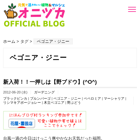
ホーム
> タグ >
ベゴニア・ジニー
ベゴニア・ジニー
新入荷！！一押しは【野ブドウ】(^O^)
2012-06-20 (水)
ガーデニング
ブラックビンカ
|
プルンパーゴ
|
ベゴニア・ジニー
|
ペペロミア
|
マーシャリア
|
リシマキアボージョレー
|
木立ベゴニア
|
野ぶどう
台風一過の今日はけっこう爽やかなお天気だった福岡。